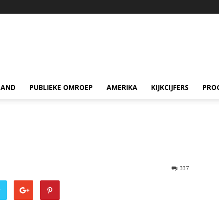
LAND
PUBLIEKE OMROEP
AMERIKA
KIJKCIJFERS
PRO
337
r