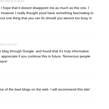
mei 2022 at 11:39 pm
I hope that it doesnt disappoint me as much as this one. I
, however I really thought youd have something fascinating to
about one thing that you can fix should you werent too busy in
2022 at 3:22 am
 blog through Google, and found that it’s truly informative.
ll appreciate if you continue this in future. Numerous people
eers!
one of the best blogs on the web. I will recommend this site!