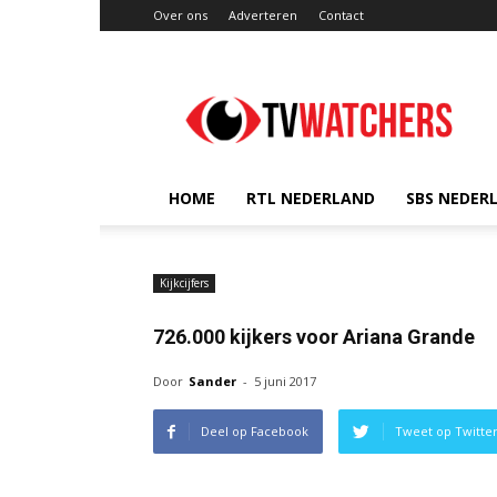
Over ons
Adverteren
Contact
TVwatchers.nl
HOME
RTL NEDERLAND
SBS NEDER
Kijkcijfers
726.000 kijkers voor Ariana Grande
Door
Sander
-
5 juni 2017
Deel op Facebook
Tweet op Twitte