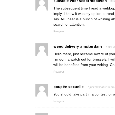
Subsidie voor scootmobielen
30 
The subsequent time I read a weblog, 
imply, I know it was my option to read
say. All I hear is a bunch of whining 
search of attention.
Reageer
weed delivery amsterdam
7 juni 
Hello there, just became aware of your
I’m gonna watch out for brussels. I wi
will be benefited from your writing. Ch
Reageer
poupée sexuelle
7 juni 2022 at 6:06 am
You should take part in a contest for 
Reageer