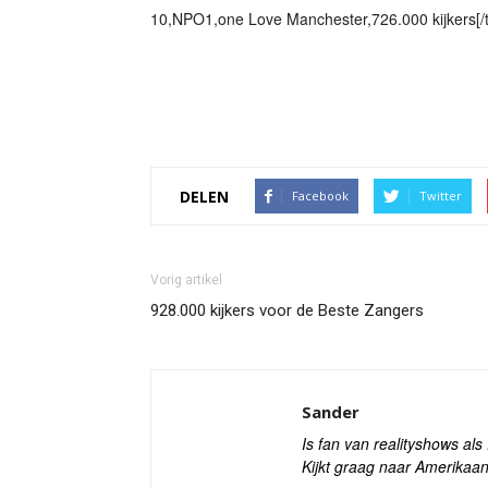
10,NPO1,one Love Manchester,726.000 kijkers[/t
DELEN
Facebook
Twitter
Vorig artikel
928.000 kijkers voor de Beste Zangers
Sander
Is fan van realityshows al
Kijkt graag naar Amerikaan