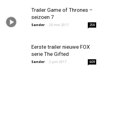
Trailer Game of Thrones –
seizoen 7
Sander
-
26 mei 2017
258
Eerste trailer nieuwe FOX
serie The Gifted
Sander
-
2 juni 2017
609