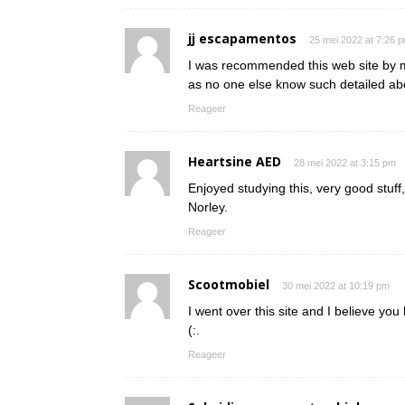
jj escapamentos
25 mei 2022 at 7:26 
I was recommended this web site by my
as no one else know such detailed abo
Reageer
Heartsine AED
28 mei 2022 at 3:15 pm
Enjoyed studying this, very good stuff,
Norley.
Reageer
Scootmobiel
30 mei 2022 at 10:19 pm
I went over this site and I believe yo
(:.
Reageer