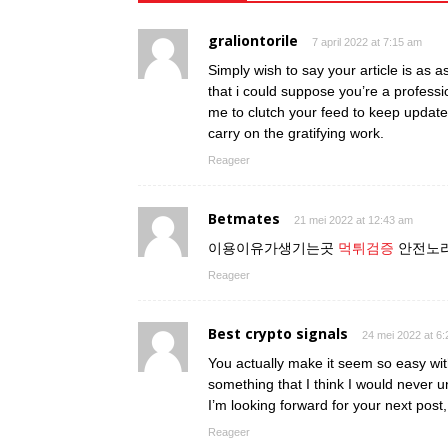
graliontorile
7 april 2022 at 7:15 am
Simply wish to say your article is as 
that i could suppose you’re a professio
me to clutch your feed to keep updat
carry on the gratifying work.
Reageer
Betmates
21 mei 2022 at 12:43 am
이용이유가생기는곳
먹튀검증
안전노리
Reageer
Best crypto signals
24 mei 2022 at 6
You actually make it seem so easy with 
something that I think I would never 
I’m looking forward for your next post, I
Reageer