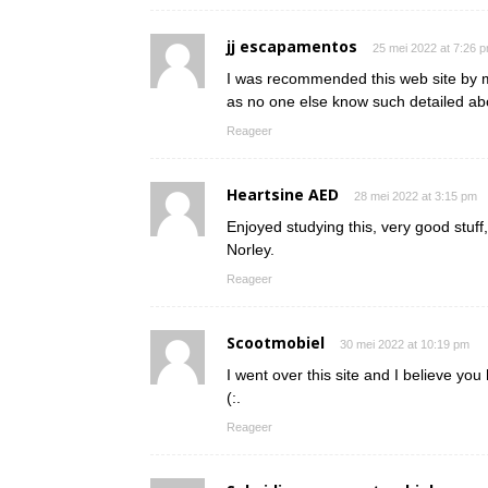
jj escapamentos
25 mei 2022 at 7:26 
I was recommended this web site by my
as no one else know such detailed abo
Reageer
Heartsine AED
28 mei 2022 at 3:15 pm
Enjoyed studying this, very good stuff,
Norley.
Reageer
Scootmobiel
30 mei 2022 at 10:19 pm
I went over this site and I believe yo
(:.
Reageer