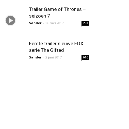
Trailer Game of Thrones –
seizoen 7
Sander
-
26 mei 2017
258
Eerste trailer nieuwe FOX
serie The Gifted
Sander
-
2 juni 2017
610