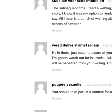
Subsidie voor scootmobielen
30 
The subsequent time I read a weblog, 
imply, I know it was my option to read
say. All I hear is a bunch of whining 
search of attention.
Reageer
weed delivery amsterdam
7 juni 
Hello there, just became aware of your
I’m gonna watch out for brussels. I wi
will be benefited from your writing. Ch
Reageer
poupée sexuelle
7 juni 2022 at 6:06 am
You should take part in a contest for 
Reageer