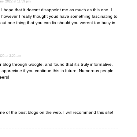
mei 2022 at 11:39 pm
I hope that it doesnt disappoint me as much as this one. I
, however I really thought youd have something fascinating to
about one thing that you can fix should you werent too busy in
2022 at 3:22 am
 blog through Google, and found that it’s truly informative.
ll appreciate if you continue this in future. Numerous people
eers!
one of the best blogs on the web. I will recommend this site!