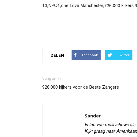
10,NPO1,one Love Manchester,726.000 kijkers[/t
DELEN
Facebook
Twitter
Vorig artikel
928.000 kijkers voor de Beste Zangers
Sander
Is fan van realityshows al
Kijkt graag naar Amerikaan