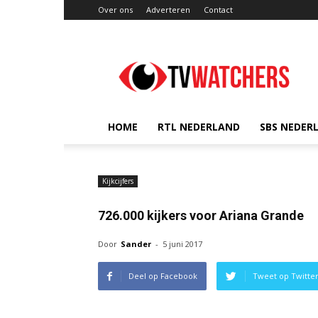
Over ons
Adverteren
Contact
TVwatchers.nl
HOME
RTL NEDERLAND
SBS NEDER
Kijkcijfers
726.000 kijkers voor Ariana Grande
Door
Sander
-
5 juni 2017
Deel op Facebook
Tweet op Twitte