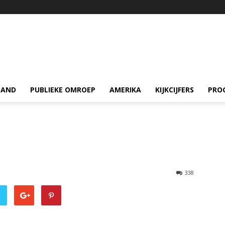
LAND
PUBLIEKE OMROEP
AMERIKA
KIJKCIJFERS
PRO
338
r