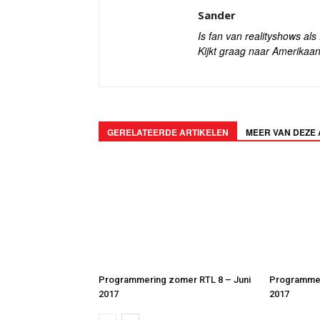
Sander
Is fan van realityshows al
Kijkt graag naar Amerikaan
GERELATEERDE ARTIKELEN
MEER VAN DEZE
Programmering zomer RTL 8 – Juni
Programmer
2017
2017