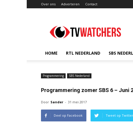
Over ons
Adverteren
Contact
TVwatchers.nl
HOME
RTL NEDERLAND
SBS NEDER
Programmering
SBS Nederland
Programmering zomer SBS 6 – Juni 
Door
Sander
-
31 mei 2017
Deel op Facebook
Tweet op Twitte