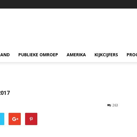
LAND
PUBLIEKE OMROEP
AMERIKA
KIJKCIJFERS
PRO
2017
263
r