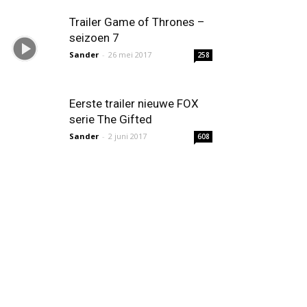
Trailer Game of Thrones –
seizoen 7
Sander
-
26 mei 2017
258
Eerste trailer nieuwe FOX
serie The Gifted
Sander
-
2 juni 2017
608