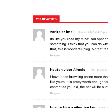
263 REACTIES
zoritoler imol
30 maart 2022 at 4:35 pm
Its like you read my mind! You appear 
something. I think that you can do wit
that, this is wonderful blog. A great rea
Reageer
houten vloer Almelo
6 mei 2022 at 5
I have been browsing online more than 
like yours. It is pretty worth enough 
content as you did, the net will be a l
Reageer
how to hire a viber hacker
6 mei 2