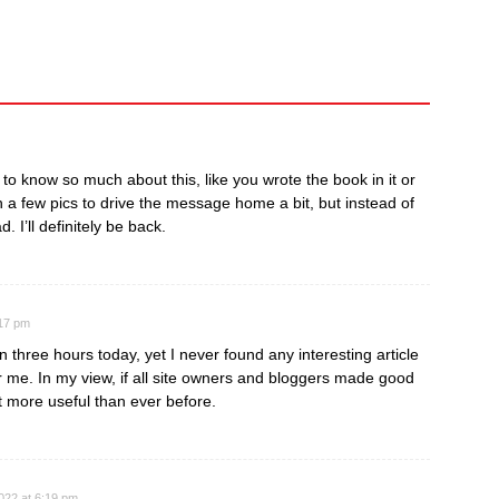
to know so much about this, like you wrote the book in it or
h a few pics to drive the message home a bit, but instead of
d. I’ll definitely be back.
:17 pm
three hours today, yet I never found any interesting article
for me. In my view, if all site owners and bloggers made good
ot more useful than ever before.
022 at 6:19 pm