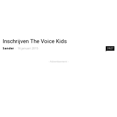
Inschrijven The Voice Kids
Sander
-
16 januari 2015
3927
- Advertisement -