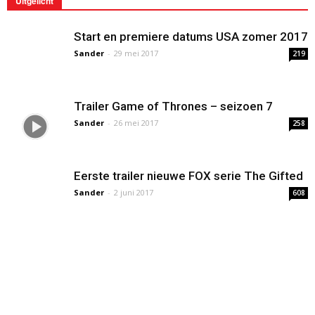
Uitgelicht
Start en premiere datums USA zomer 2017
Sander
-
29 mei 2017
219
Trailer Game of Thrones – seizoen 7
Sander
-
26 mei 2017
258
Eerste trailer nieuwe FOX serie The Gifted
Sander
-
2 juni 2017
608