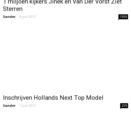
1 miljoen kijkers Jinek en Van Der Vorst Ziet
Sterren
Sander
-
8 juni 2017
1350
Inschrijven Hollands Next Top Model
Sander
-
7 juni 2017
219