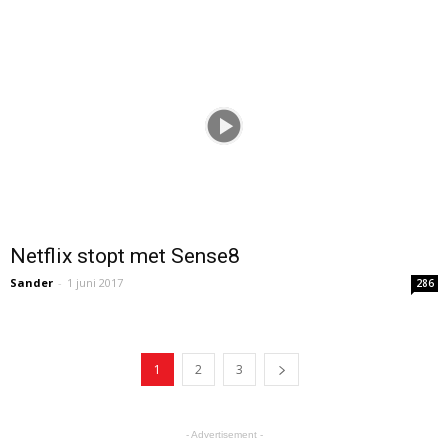
Netflix stopt met Sense8
Sander
-
1 juni 2017
286
1
2
3
- Advertisement -