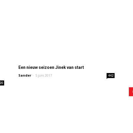
Een nieuw seizoen Jinek van start
Sander
-
5 juni 2017
442
20