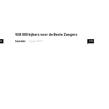
928.000 kijkers voor de Beste Zangers
Sander
-
4 juni 2017
35
279