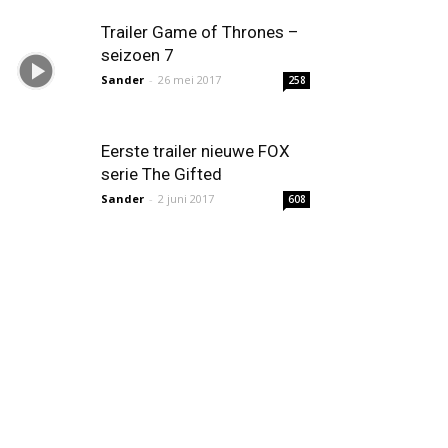
Trailer Game of Thrones –
seizoen 7
Sander
-
26 mei 2017
258
Eerste trailer nieuwe FOX
serie The Gifted
Sander
-
2 juni 2017
608