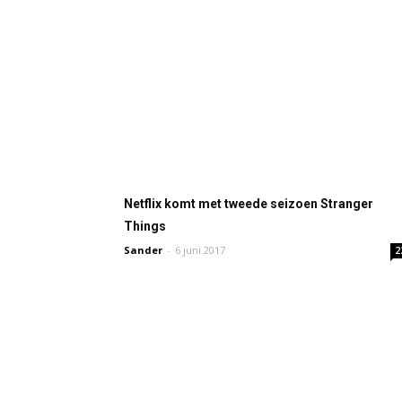
Netflix komt met tweede seizoen Stranger
Things
Sander
-
6 juni 2017
2