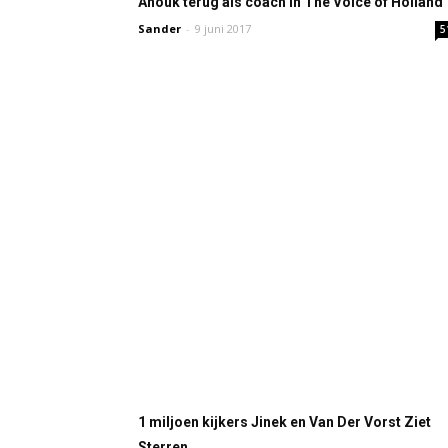
Anouk terug als coach in The Voice of Holland
Sander
-
9 juni 2017
5
1 miljoen kijkers Jinek en Van Der Vorst Ziet
Sterren