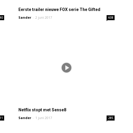
Eerste trailer nieuwe FOX serie The Gifted
Sander
-
2 juni 2017
40
608
Netflix stopt met Sense8
Sander
-
1 juni 2017
11
285