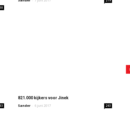
Sander
-
7 juni 2017
219
38
821.000 kijkers voor Jinek
Sander
-
6 juni 2017
83
243