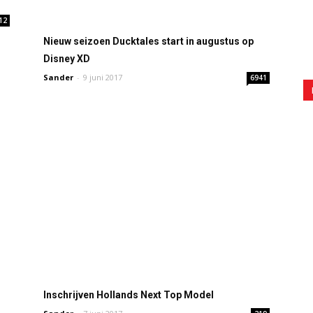
12
Nieuw seizoen Ducktales start in augustus op
Disney XD
Sander
-
9 juni 2017
6941
Inschrijven Hollands Next Top Model