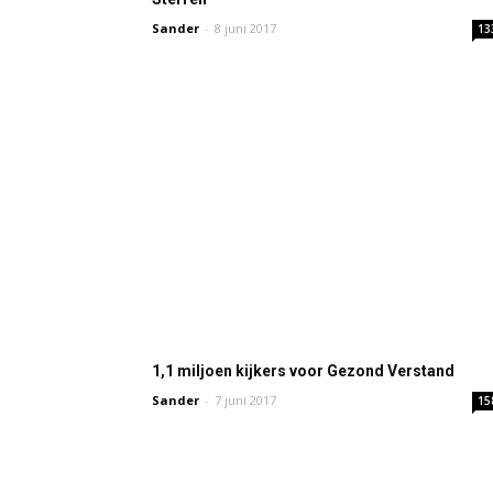
Sander
-
8 juni 2017
13
1,1 miljoen kijkers voor Gezond Verstand
Sander
-
7 juni 2017
15