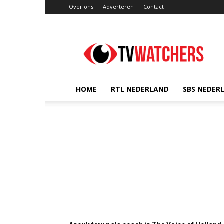
Over ons
Adverteren
Contact
TVwatchers.nl
HOME
RTL NEDERLAND
SBS NEDER