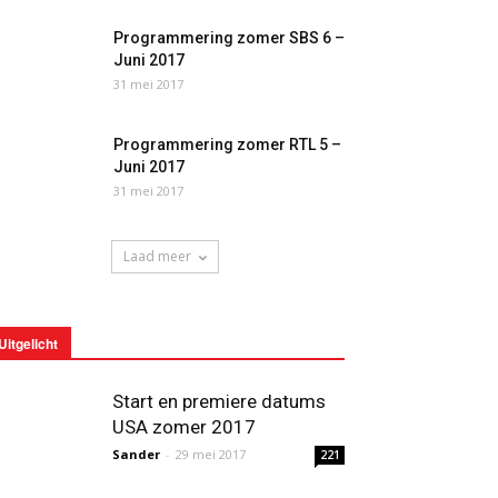
Programmering zomer SBS 6 –
Juni 2017
31 mei 2017
Programmering zomer RTL 5 –
Juni 2017
31 mei 2017
Laad meer
Uitgelicht
Start en premiere datums
USA zomer 2017
Sander
-
29 mei 2017
221