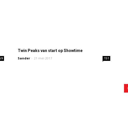
Twin Peaks van start op Showtime
Sander
-
21 mei 2017
59
151