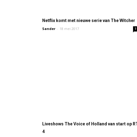
Netflix komt met nieuwe serie van The Witcher
Sander
-
18 mei 2017
1
Liveshows The Voice of Holland van start op R
4