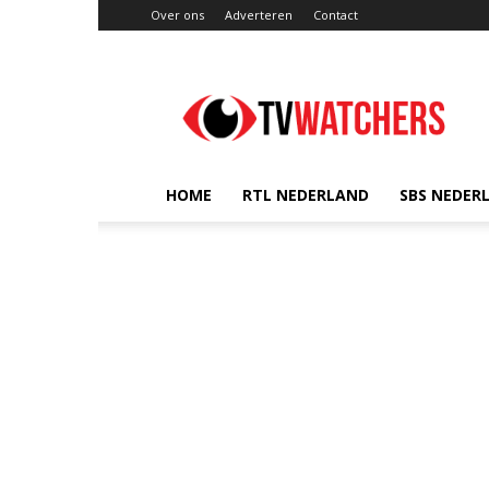
Over ons
Adverteren
Contact
TVwatchers.nl
HOME
RTL NEDERLAND
SBS NEDER