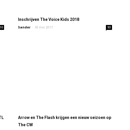
Inschrijven The Voice Kids 2018
Sander
-
18 mei 2017
10
93
TL
Arrow en The Flash krijgen een nieuw seizoen op
The CW