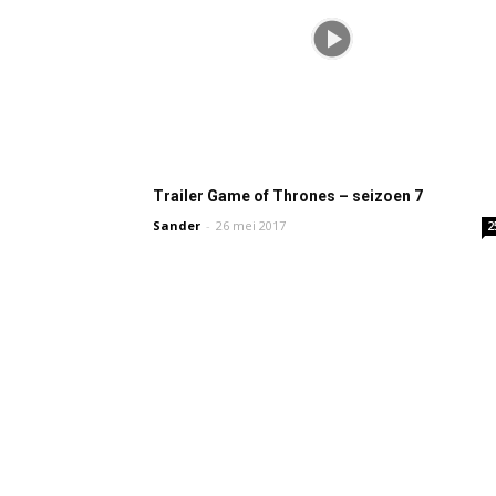
Trailer Game of Thrones – seizoen 7
Sander
-
26 mei 2017
2