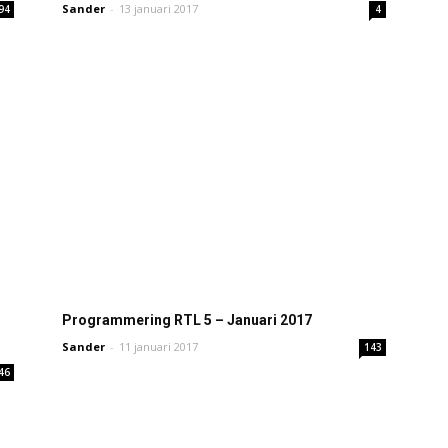
Sander
-
13 januari 2017
94
4
Programmering RTL 5 – Januari 2017
Sander
-
11 januari 2017
143
46