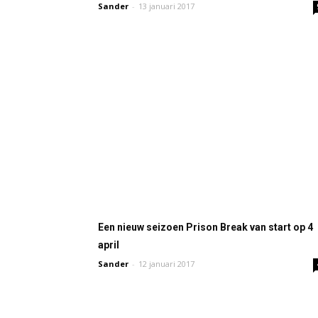
Sander
-
13 januari 2017
Een nieuw seizoen Prison Break van start op 4
april
Sander
-
12 januari 2017