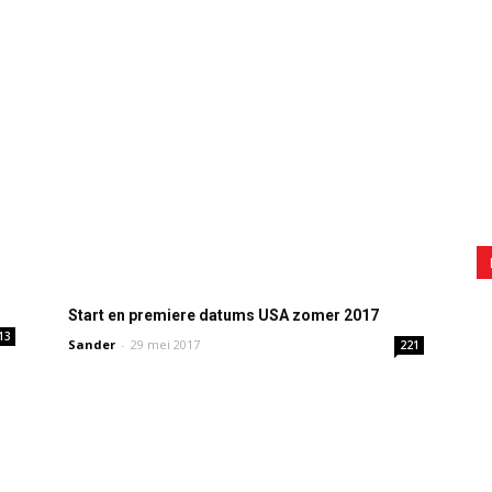
Start en premiere datums USA zomer 2017
13
Sander
-
29 mei 2017
221