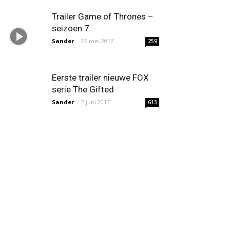
Trailer Game of Thrones –
seizoen 7
Sander
-
26 mei 2017
259
Eerste trailer nieuwe FOX
serie The Gifted
Sander
-
2 juni 2017
613