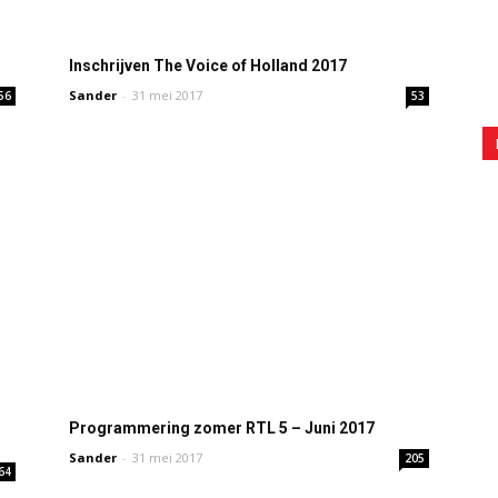
Inschrijven The Voice of Holland 2017
Sander
-
31 mei 2017
56
53
Programmering zomer RTL 5 – Juni 2017
Sander
-
31 mei 2017
205
64