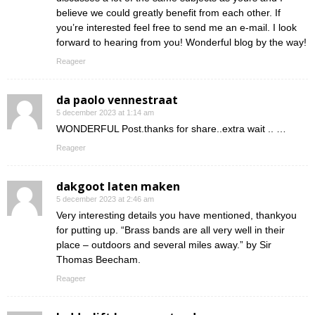
believe we could greatly benefit from each other. If
you’re interested feel free to send me an e-mail. I look
forward to hearing from you! Wonderful blog by the way!
Reageer
da paolo vennestraat
5 december 2023 at 1:14 am
WONDERFUL Post.thanks for share..extra wait .. …
Reageer
dakgoot laten maken
5 december 2023 at 2:46 am
Very interesting details you have mentioned, thankyou
for putting up. “Brass bands are all very well in their
place – outdoors and several miles away.” by Sir
Thomas Beecham.
Reageer