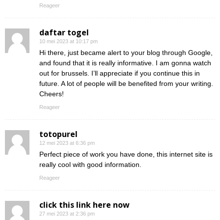
Reageer
daftar togel
10 mei 2023 at 10:17 pm
Hi there, just became alert to your blog through Google,
and found that it is really informative. I am gonna watch
out for brussels. I’ll appreciate if you continue this in
future. A lot of people will be benefited from your writing.
Cheers!
Reageer
totopurel
12 mei 2023 at 6:36 pm
Perfect piece of work you have done, this internet site is
really cool with good information.
Reageer
click this link here now
27 mei 2023 at 2:36 pm