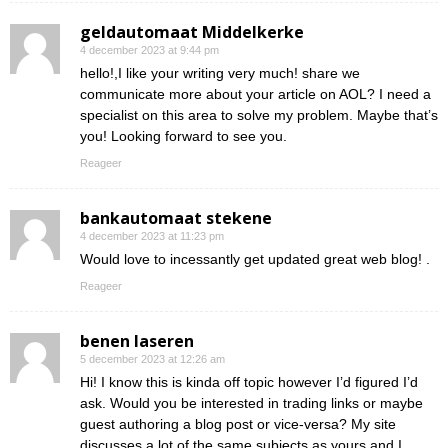
geldautomaat Middelkerke
4 december 2023 at 9:44 pm
hello!,I like your writing very much! share we
communicate more about your article on AOL? I need a
specialist on this area to solve my problem. Maybe that’s
you! Looking forward to see you.
Reageer
bankautomaat stekene
4 december 2023 at 11:23 pm
Would love to incessantly get updated great web blog! .
Reageer
benen laseren
5 december 2023 at 12:26 am
Hi! I know this is kinda off topic however I’d figured I’d
ask. Would you be interested in trading links or maybe
guest authoring a blog post or vice-versa? My site
discusses a lot of the same subjects as yours and I