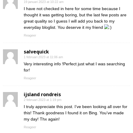
19 januari 2023 at 10:22 am
I have not checked in here for some time because I
thought it was getting boring, but the last few posts are
great quality so I guess I will add you back to my
everyday bloglist. You deserve it my friend
Reageer
salvequick
1 februari 2023 at 11:06 am
Very interesting info !Perfect just what I was searching
for!
Reageer
ijsland rondreis
2 februari 2023 at 1:19 pm
I truly appreciate this post. I’ve been looking all over for
this! Thank goodness I found it on Bing. You’ve made
my day! Thx again!
Reageer