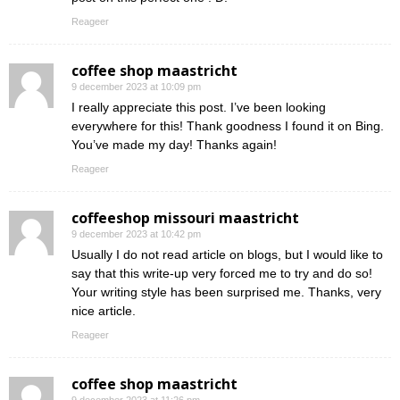
Reageer
coffee shop maastricht
9 december 2023 at 10:09 pm
I really appreciate this post. I’ve been looking
everywhere for this! Thank goodness I found it on Bing.
You’ve made my day! Thanks again!
Reageer
coffeeshop missouri maastricht
9 december 2023 at 10:42 pm
Usually I do not read article on blogs, but I would like to
say that this write-up very forced me to try and do so!
Your writing style has been surprised me. Thanks, very
nice article.
Reageer
coffee shop maastricht
9 december 2023 at 11:26 pm