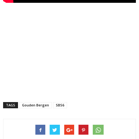
TAGS
Gouden Bergen
SBS6