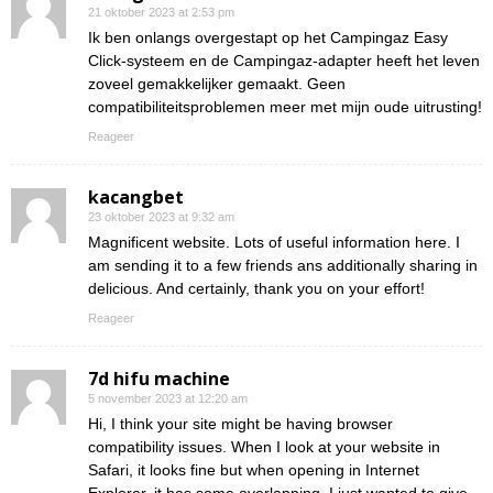
21 oktober 2023 at 2:53 pm
Ik ben onlangs overgestapt op het Campingaz Easy
Click-systeem en de Campingaz-adapter heeft het leven
zoveel gemakkelijker gemaakt. Geen
compatibiliteitsproblemen meer met mijn oude uitrusting!
Reageer
kacangbet
23 oktober 2023 at 9:32 am
Magnificent website. Lots of useful information here. I
am sending it to a few friends ans additionally sharing in
delicious. And certainly, thank you on your effort!
Reageer
7d hifu machine
5 november 2023 at 12:20 am
Hi, I think your site might be having browser
compatibility issues. When I look at your website in
Safari, it looks fine but when opening in Internet
Explorer, it has some overlapping. I just wanted to give