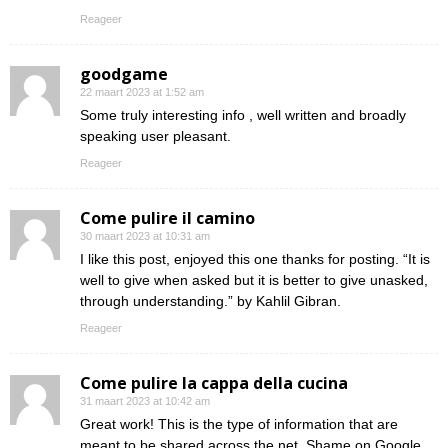
Reageer
goodgame
22 maart 2023 at 1:52 am
Some truly interesting info , well written and broadly
speaking user pleasant.
Reageer
Come pulire il camino
30 maart 2023 at 10:31 am
I like this post, enjoyed this one thanks for posting. “It is
well to give when asked but it is better to give unasked,
through understanding.” by Kahlil Gibran.
Reageer
Come pulire la cappa della cucina
31 maart 2023 at 10:42 am
Great work! This is the type of information that are
meant to be shared across the net. Shame on Google