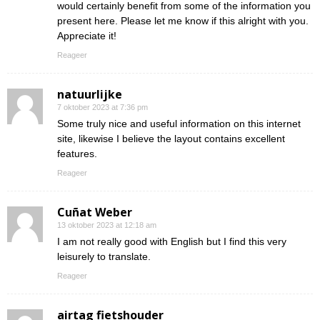
would certainly benefit from some of the information you
present here. Please let me know if this alright with you.
Appreciate it!
Reageer
natuurlijke
7 oktober 2023 at 7:36 pm
Some truly nice and useful information on this internet
site, likewise I believe the layout contains excellent
features.
Reageer
Cuñat Weber
13 oktober 2023 at 12:18 am
I am not really good with English but I find this very
leisurely to translate.
Reageer
airtag fietshouder