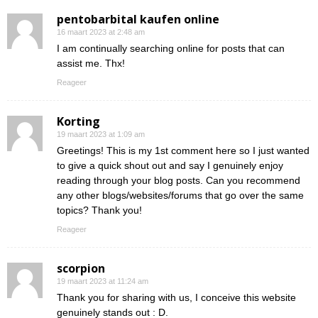
pentobarbital kaufen online
16 maart 2023 at 2:48 am
I am continually searching online for posts that can
assist me. Thx!
Reageer
Korting
19 maart 2023 at 1:09 am
Greetings! This is my 1st comment here so I just wanted
to give a quick shout out and say I genuinely enjoy
reading through your blog posts. Can you recommend
any other blogs/websites/forums that go over the same
topics? Thank you!
Reageer
scorpion
19 maart 2023 at 11:24 am
Thank you for sharing with us, I conceive this website
genuinely stands out : D.