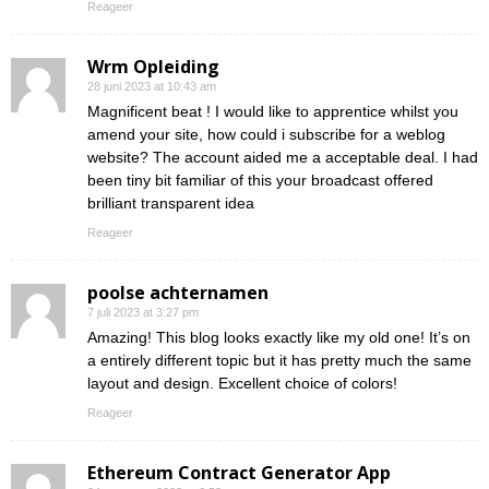
Reageer
Wrm Opleiding
28 juni 2023 at 10:43 am
Magnificent beat ! I would like to apprentice whilst you
amend your site, how could i subscribe for a weblog
website? The account aided me a acceptable deal. I had
been tiny bit familiar of this your broadcast offered
brilliant transparent idea
Reageer
poolse achternamen
7 juli 2023 at 3:27 pm
Amazing! This blog looks exactly like my old one! It’s on
a entirely different topic but it has pretty much the same
layout and design. Excellent choice of colors!
Reageer
Ethereum Contract Generator App