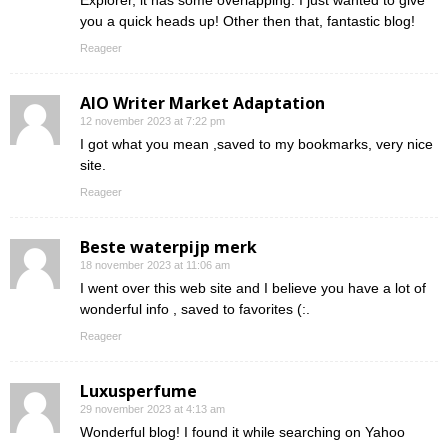
you a quick heads up! Other then that, fantastic blog!
Reageer
AIO Writer Market Adaptation
12 november 2023 at 7:22 pm
I got what you mean ,saved to my bookmarks, very nice
site.
Reageer
Beste waterpijp merk
18 november 2023 at 11:06 am
I went over this web site and I believe you have a lot of
wonderful info , saved to favorites (:.
Reageer
Luxusperfume
29 november 2023 at 4:13 am
Wonderful blog! I found it while searching on Yahoo