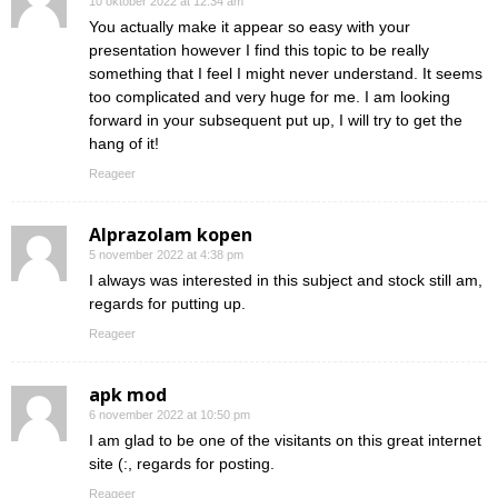
10 oktober 2022 at 12:34 am
You actually make it appear so easy with your
presentation however I find this topic to be really
something that I feel I might never understand. It seems
too complicated and very huge for me. I am looking
forward in your subsequent put up, I will try to get the
hang of it!
Reageer
Alprazolam kopen
5 november 2022 at 4:38 pm
I always was interested in this subject and stock still am,
regards for putting up.
Reageer
apk mod
6 november 2022 at 10:50 pm
I am glad to be one of the visitants on this great internet
site (:, regards for posting.
Reageer