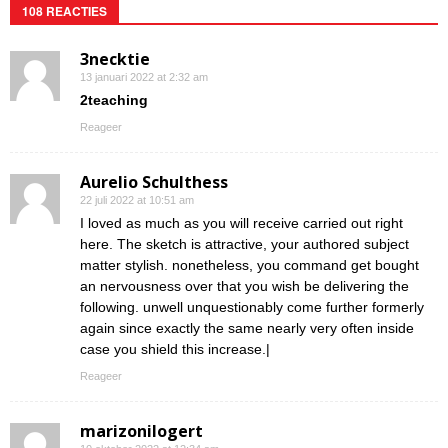
108 REACTIES
3necktie
13 januari 2022 at 2:32 am
2teaching
Reageer
Aurelio Schulthess
22 juli 2022 at 10:51 am
I loved as much as you will receive carried out right
here. The sketch is attractive, your authored subject
matter stylish. nonetheless, you command get bought
an nervousness over that you wish be delivering the
following. unwell unquestionably come further formerly
again since exactly the same nearly very often inside
case you shield this increase.|
Reageer
marizonilogert