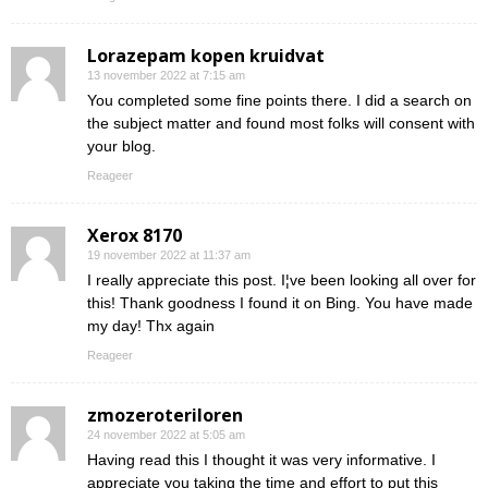
Lorazepam kopen kruidvat
13 november 2022 at 7:15 am
You completed some fine points there. I did a search on
the subject matter and found most folks will consent with
your blog.
Reageer
Xerox 8170
19 november 2022 at 11:37 am
I really appreciate this post. I¦ve been looking all over for
this! Thank goodness I found it on Bing. You have made
my day! Thx again
Reageer
zmozeroteriloren
24 november 2022 at 5:05 am
Having read this I thought it was very informative. I
appreciate you taking the time and effort to put this