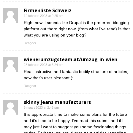
Firmenliste Schweiz
12 februari 2023 at 9:25 pm
Right now it sounds like Drupal is the preferred blogging
platform out there right now. (from what I’ve read) Is that
what you are using on your blog?
Reageer
wienerumzugsteam.at/umzug-in-wien
28 februari 2023 at 6:24 pm
Real instructive and fantastic bodily structure of articles,
now that’s user pleasant (:.
Reageer
skinny jeans manufacturers
3 maart 2023 at 2:43 pm
It is appropriate time to make some plans for the future
and it’s time to be happy. I’ve read this submit and if I
may just I want to suggest you some fascinating things
or tips. Perhaps you could write next articles regarding