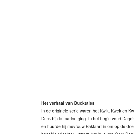
Het verhaal van Ducktales
In de originele serie waren het Kwik, Kwek en 
Duck bij de marine ging. In het begin vond Dagob
en huurde hij mevrouw Baktaart in om op de dri
haar kleindochter Lizzy in het huis van Oom Da