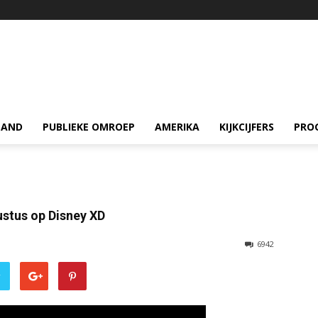
LAND
PUBLIEKE OMROEP
AMERIKA
KIJKCIJFERS
PRO
ustus op Disney XD
6942
r