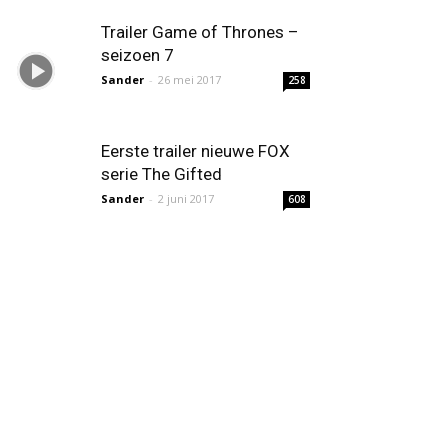
Trailer Game of Thrones –
seizoen 7
Sander
-
26 mei 2017
258
Eerste trailer nieuwe FOX
serie The Gifted
Sander
-
2 juni 2017
608