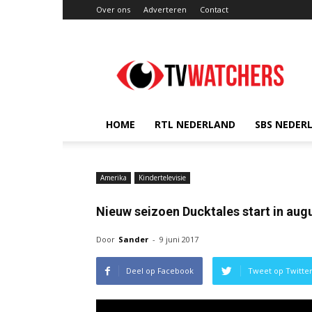
Over ons
Adverteren
Contact
TVwatchers.nl
HOME
RTL NEDERLAND
SBS NEDER
Amerika
Kindertelevisie
Nieuw seizoen Ducktales start in aug
Door
Sander
-
9 juni 2017
Deel op Facebook
Tweet op Twitte