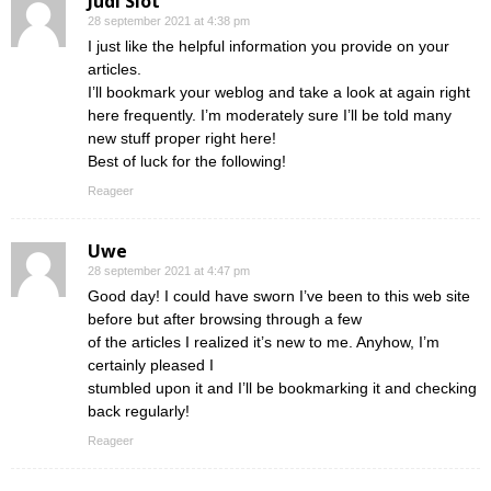
Judi Slot
28 september 2021 at 4:38 pm
I just like the helpful information you provide on your
articles.
I’ll bookmark your weblog and take a look at again right
here frequently. I’m moderately sure I’ll be told many
new stuff proper right here!
Best of luck for the following!
Reageer
Uwe
28 september 2021 at 4:47 pm
Good day! I could have sworn I’ve been to this web site
before but after browsing through a few
of the articles I realized it’s new to me. Anyhow, I’m
certainly pleased I
stumbled upon it and I’ll be bookmarking it and checking
back regularly!
Reageer