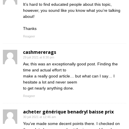
It’s hard to find educated people about this topic,
however, you sound like you know what you’re talking
about!
Thanks
Reageer
cashmererags
29 juli 2021 at 8:30 pm
Aw, this was an exceptionally good post. Finding the
time and actual effort to
make a really good article… but what can I say… I
hesitate a lot and never seem
to get nearly anything done.
Reageer
acheter générique benadryl baisse prix
30 juli 2021 at 12:46 am
You’ve made some decent points there. I checked on