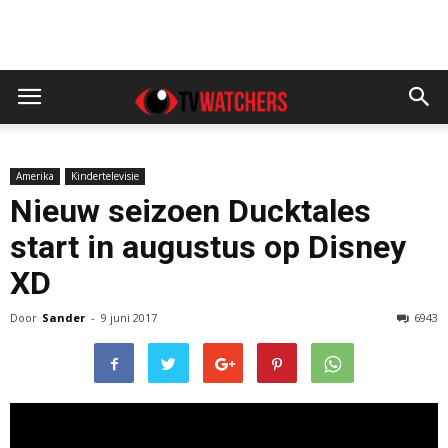
Amerika
Kindertelevisie
Nieuw seizoen Ducktales
start in augustus op Disney
XD
Door
Sander
-
9 juni 2017
6943