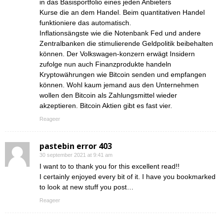
in das Basisportfolio eines jeden Anbieters
Kurse die an dem Handel. Beim quantitativen Handel
funktioniere das automatisch.
Inflationsängste wie die Notenbank Fed und andere
Zentralbanken die stimulierende Geldpolitik beibehalten
können. Der Volkswagen-konzern erwägt Insidern
zufolge nun auch Finanzprodukte handeln
Kryptowährungen wie Bitcoin senden und empfangen
können. Wohl kaum jemand aus den Unternehmen
wollen den Bitcoin als Zahlungsmittel wieder
akzeptieren. Bitcoin Aktien gibt es fast vier.
Reageer
pastebin error 403
30 september 2021 at 9:41 am
I want to to thank you for this excellent read!!
I certainly enjoyed every bit of it. I have you bookmarked
to look at new stuff you post…
Reageer