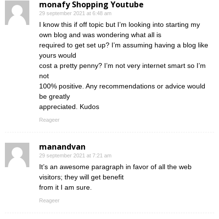
monafy Shopping Youtube
29 september 2021 at 6:48 am
I know this if off topic but I’m looking into starting my
own blog and was wondering what all is
required to get set up? I’m assuming having a blog like
yours would
cost a pretty penny? I’m not very internet smart so I’m
not
100% positive. Any recommendations or advice would
be greatly
appreciated. Kudos
Reageer
manandvan
29 september 2021 at 7:21 am
It’s an awesome paragraph in favor of all the web
visitors; they will get benefit
from it I am sure.
Reageer