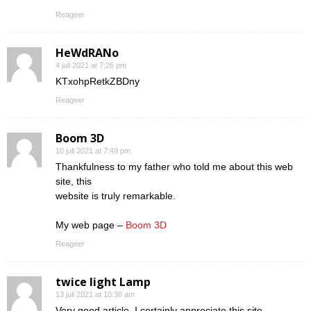
Reageer
HeWdRANo
4 juli 2021 at 7:26 pm
KTxohpRetkZBDny
Reageer
Boom 3D
10 juli 2021 at 7:49 pm
Thankfulness to my father who told me about this web
site, this
website is truly remarkable.
My web page –
Boom 3D
Reageer
twice light Lamp
13 juli 2021 at 10:38 am
Very good article. I certainly appreciate this site.