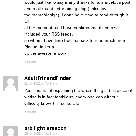
would just like to say many thanks for a marvelous post
and a all round entertaining blog (I also love
the theme/design), I don’t have time to read through it
all
at the moment but I have bookmarked it and also
included your RSS feeds,
so when I have time I will be back to read much more,
Please do keep
up the awesome work.
Reageer
AdultFrinendFinder
21 juli 2021 at 7:49 am
Your means of explaining the whole thing in this piece of
writing is in fact fastidious, every one can without
difficulty know it, Thanks a lot.
Reageer
orb light amazon
28 juli 2021 at 9:16 am