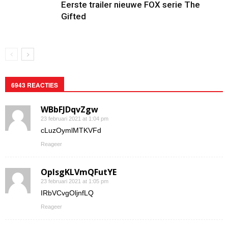
Eerste trailer nieuwe FOX serie The
Gifted
6943 REACTIES
WBbFJDqvZgw
23 februari 2021 at 1:04 pm
cLuzOymlMTKVFd
Reageer
OplsgKLVmQFutYE
23 februari 2021 at 1:05 pm
IRbVCvgOljnfLQ
Reageer