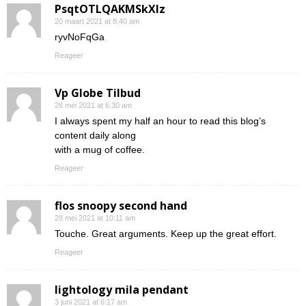
PsqtOTLQAKMSkXlz
20 maart 2021 at 8:40 am
ryvNoFqGa
Reageer
Vp Globe Tilbud
28 mei 2021 at 6:30 am
I always spent my half an hour to read this blog’s
content daily along
with a mug of coffee.
Reageer
flos snoopy second hand
28 mei 2021 at 10:11 am
Touche. Great arguments. Keep up the great effort.
Reageer
lightology mila pendant
3 juni 2021 at 6:17 am