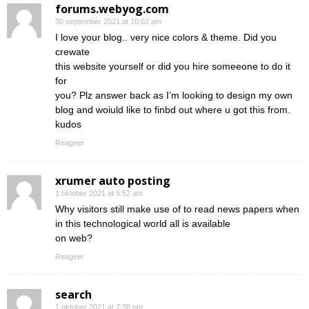
forums.webyog.com
30 september 2021 at 10:02 am
I love your blog.. very nice colors & theme. Did you
crewate
this website yourself or did you hire someeone to do it
for
you? Plz answer back as I’m looking to design my own
blog and woiuld like to finbd out where u got this from.
kudos
Reageer
xrumer auto posting
1 oktober 2021 at 5:52 am
Why visitors still make use of to read news papers when
in this technological world all is available
on web?
Reageer
search
1 oktober 2021 at 7:38 pm