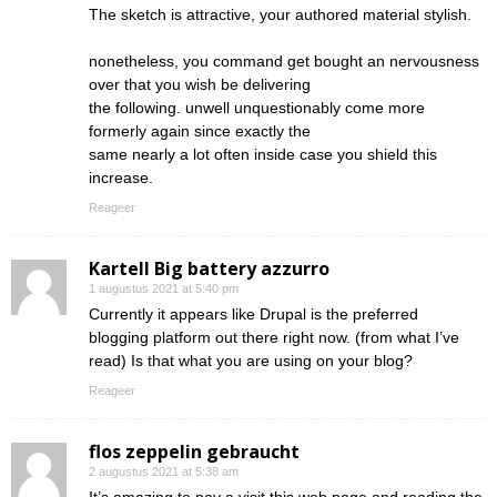
The sketch is attractive, your authored material stylish.
nonetheless, you command get bought an nervousness
over that you wish be delivering
the following. unwell unquestionably come more
formerly again since exactly the
same nearly a lot often inside case you shield this
increase.
Reageer
Kartell Big battery azzurro
1 augustus 2021 at 5:40 pm
Currently it appears like Drupal is the preferred
blogging platform out there right now. (from what I’ve
read) Is that what you are using on your blog?
Reageer
flos zeppelin gebraucht
2 augustus 2021 at 5:38 am
It’s amazing to pay a visit this web page and reading the