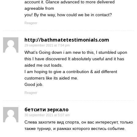
account it. Glance advanced to more delivered
agreeable from
you! By the way, how could we be in contact?
Reageer
http://bathmatetestimonials.com
29 september 2021 at 7:54 pm
What’s Going down i am new to this, I stumbled upon
this I have discovered It absolutely useful and it has
aided me out loads.
I am hoping to give a contribution & aid different
customers like its aided me.
Good job.
Reageer
бетсити зеркало
30 september 2021 at 5:07 am
Слева захотите вид спорта, он вас интересует, только
также турнир, и рамках которого вестись событие.