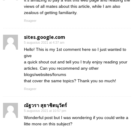
views of all mates about this article, while I am also
zealous of getting familiarity.
Reageer
sites.google.com
5 augustus 2021 at 4:37 am
Hello! This is my 1st comment here so I just wanted to
give
a quick shout out and tell you I truly enjoy reading your
articles. Can you recommend any other
blogs/websites/forums
that cover the same topics? Thank you so much!
Reageer
ณัฐวรา สุธาชิตนุวัตร์
5 augustus 2021 at 10:57 pm
Wonderful post but I was wondering if you could write a
litte more on this subject?