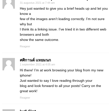
31 augustus 2021 at 7:44 am
Hey just wanted to give you a brief heads up and let you
know a
few of the images aren’t loading correctly. I’m not sure
why but
I think its a linking issue. I’ve tried it in two different web
browsers and both
show the same outcome.
Reageer
ศศิกานต์ แหยมนก
1 september 2021 at 4:05 am
Hi there! I’m at work browsing your blog from my new
iphone!
Just wanted to say I love reading through your
blog and look forward to all your posts! Carry on the
great work!
Reageer