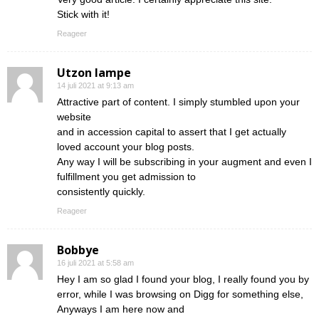
Stick with it!
Reageer
Utzon lampe
14 juli 2021 at 9:13 am
Attractive part of content. I simply stumbled upon your
website
and in accession capital to assert that I get actually
loved account your blog posts.
Any way I will be subscribing in your augment and even I
fulfillment you get admission to
consistently quickly.
Reageer
Bobbye
16 juli 2021 at 5:58 am
Hey I am so glad I found your blog, I really found you by
error, while I was browsing on Digg for something else,
Anyways I am here now and