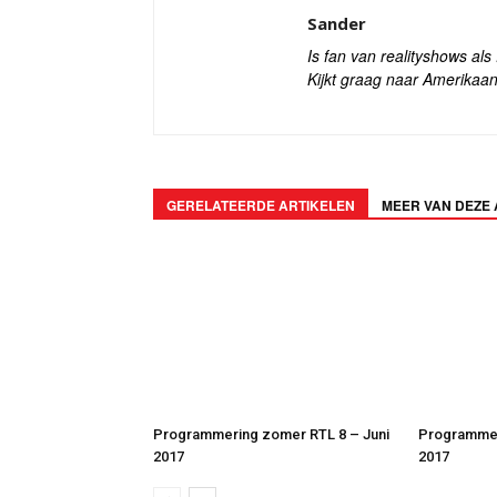
Sander
Is fan van realityshows al
Kijkt graag naar Amerikaan
GERELATEERDE ARTIKELEN
MEER VAN DEZE
Programmering zomer RTL 8 – Juni
Programmer
2017
2017