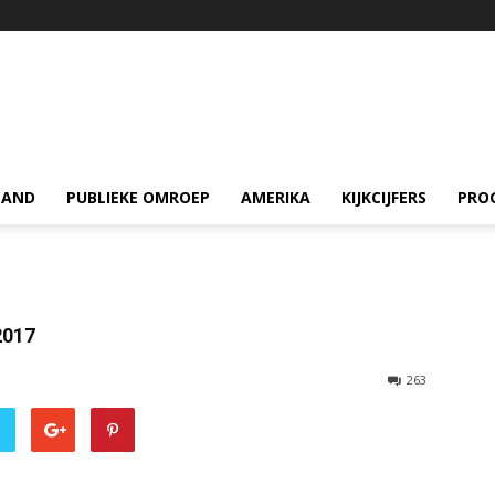
LAND
PUBLIEKE OMROEP
AMERIKA
KIJKCIJFERS
PRO
2017
263
r