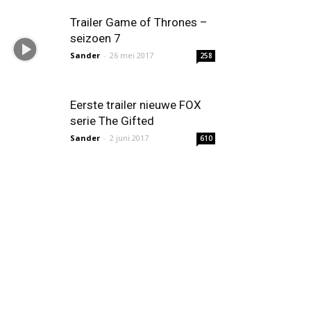
Trailer Game of Thrones –
seizoen 7
Sander
-
26 mei 2017
258
Eerste trailer nieuwe FOX
serie The Gifted
Sander
-
2 juni 2017
610