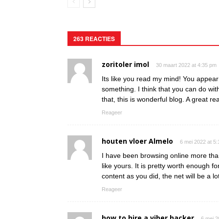
263 REACTIES
zoritoler imol
30 maart 2022 at 4:35 pm
Its like you read my mind! You appear 
something. I think that you can do wit
that, this is wonderful blog. A great rea
Reageer
houten vloer Almelo
6 mei 2022 at 5
I have been browsing online more than 
like yours. It is pretty worth enough 
content as you did, the net will be a l
Reageer
how to hire a viber hacker
6 mei 2