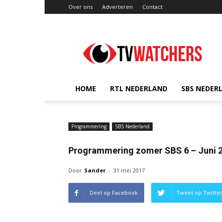
Over ons
Adverteren
Contact
TVwatchers.nl
HOME
RTL NEDERLAND
SBS NEDER
Programmering
SBS Nederland
Programmering zomer SBS 6 – Juni 
Door
Sander
-
31 mei 2017
Deel op Facebook
Tweet op Twitte