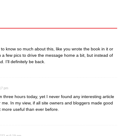
to know so much about this, like you wrote the book in it or
h a few pics to drive the message home a bit, but instead of
d. I’ll definitely be back.
:17 pm
three hours today, yet I never found any interesting article
for me. In my view, if all site owners and bloggers made good
ot more useful than ever before.
022 at 6:19 pm