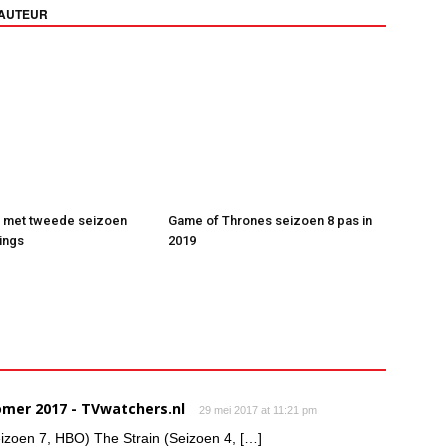
 AUTEUR
t met tweede seizoen
Game of Thrones seizoen 8 pas in
ings
2019
mer 2017 - TVwatchers.nl
29 mei 2017 at 11:21 pm
izoen 7, HBO) The Strain (Seizoen 4, […]