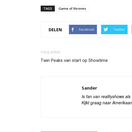
TAGS
Game of thrones
DELEN
Facebook
Twitter
Vorig artikel
Twin Peaks van start op Showtime
Sander
Is fan van realityshows al
Kijkt graag naar Amerikaan