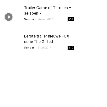
Trailer Game of Thrones –
seizoen 7
Sander
-
26 mei 2017
258
Eerste trailer nieuwe FOX
serie The Gifted
Sander
-
2 juni 2017
610