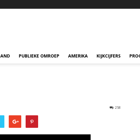
LAND
PUBLIEKE OMROEP
AMERIKA
KIJKCIJFERS
PRO
258
r