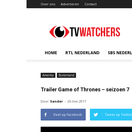
Over ons
Adverteren
Contact
TVwatchers.nl
HOME
RTL NEDERLAND
SBS NEDER
Amerika
Buitenland
Trailer Game of Thrones – seizoen 7
Door
Sander
-
26 mei 2017
Deel op Facebook
Tweet op Twitte