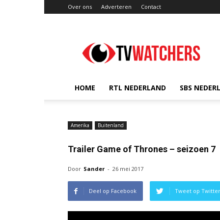
Over ons
Adverteren
Contact
TVwatchers.nl
HOME
RTL NEDERLAND
SBS NEDER
Amerika
Buitenland
Trailer Game of Thrones – seizoen 7
Door
Sander
-
26 mei 2017
Deel op Facebook
Tweet op Twitte