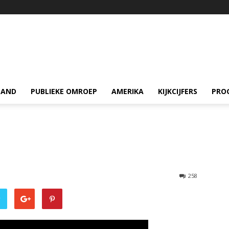
LAND
PUBLIEKE OMROEP
AMERIKA
KIJKCIJFERS
PRO
258
r