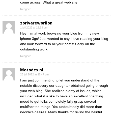
come across. What a great web site.
Reageer
zorivareworilon
1 juli 2022 at 12:53 pm
Hey! I’m at work browsing your blog from my new
iphone 3gs! Just wanted to say I love reading your blog
and look forward to all your posts! Carry on the
outstanding work!
Reageer
Motodex.nl
25 juli 2022 at 11:47 pm
I am just commenting to let you understand of the
notable discovery our daughter obtained going through
yuor web blog. She realized plenty of issues, which
included what it is like to have an excellent coaching
mood to get folks completely fully grasp several
multifaceted things. You undoubtedly did more than
people’s desires. Many thanks for giving the helpful,