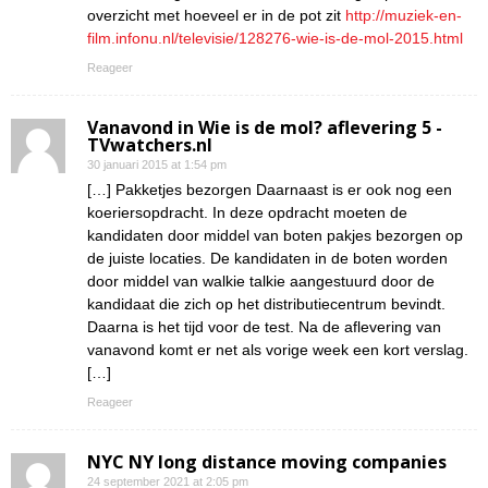
overzicht met hoeveel er in de pot zit
http://muziek-en-
film.infonu.nl/televisie/128276-wie-is-de-mol-2015.html
Reageer
Vanavond in Wie is de mol? aflevering 5 -
TVwatchers.nl
30 januari 2015 at 1:54 pm
[…] Pakketjes bezorgen Daarnaast is er ook nog een
koeriersopdracht. In deze opdracht moeten de
kandidaten door middel van boten pakjes bezorgen op
de juiste locaties. De kandidaten in de boten worden
door middel van walkie talkie aangestuurd door de
kandidaat die zich op het distributiecentrum bevindt.
Daarna is het tijd voor de test. Na de aflevering van
vanavond komt er net als vorige week een kort verslag.
[…]
Reageer
NYC NY long distance moving companies
24 september 2021 at 2:05 pm