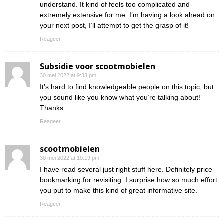
understand. It kind of feels too complicated and
extremely extensive for me. I’m having a look ahead on
your next post, I’ll attempt to get the grasp of it!
Reageer
Subsidie voor scootmobielen
30 mei 2022 at 9:33 pm
It’s hard to find knowledgeable people on this topic, but
you sound like you know what you’re talking about!
Thanks
Reageer
scootmobielen
30 mei 2022 at 10:19 pm
I have read several just right stuff here. Definitely price
bookmarking for revisiting. I surprise how so much effort
you put to make this kind of great informative site.
Reageer