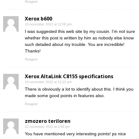
Reageer
Xerox b600
19 november 2022 at 12:00 pm
I was suggested this web site by my cousin. I’m not sure
whether this post is written by him as nobody else know
such detailed about my trouble. You are incredible!
Thanks!
Reageer
Xerox AltaLink C8155 specifications
19 november 2022 at 12:22 pm
There is obviously a lot to identify about this. I think you
made some good points in features also.
Reageer
zmozero teriloren
22 november 2022 at 2:59 pm
You have mentioned very interesting points! ps nice