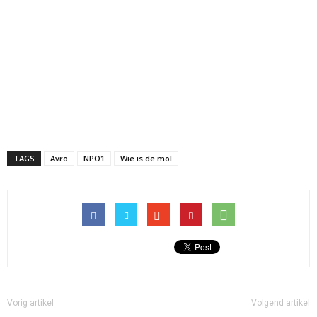
TAGS
Avro
NPO1
Wie is de mol
Vorig artikel
Volgend artikel