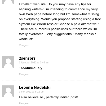
Excellent web site! Do you may have any tips for
aspiring writers? I’m intending to commence my very
own Web page before long but I’m somewhat missing
on everything. Would you propose starting using a free
System like WordPress or Choose a paid alternative?
There are numerous possibilities out there which i’m
totally overcome .. Any suggestions? Many thanks a
whole lot!
Reageer
2sensors
13 januari 2022 at 3:46 am
1continuously
Reageer
Leonila Nadolski
1 mei 2022 at 8:12 pm
I also believe so , perfectly indited post! .
Reageer