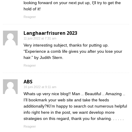
looking forward on your next put up, I¦ll try to get the
hold of it!
Reageer
Langhaarfrisuren 2023
11 juni 2022 at 7:31 am
Very interesting subject, thanks for putting up.
“Experience a comb life gives you after you lose your
hair.” by Judith Stern.
Reageer
ABS
16 juni 2022 at 9:11 am
Whats up very nice blog!! Man .. Beautiful .. Amazing ..
I’ll bookmark your web site and take the feeds
additionally?KI’m happy to search out numerous helpful
info right here in the post, we want develop more
strategies on this regard, thank you for sharing. . . . . .
Reageer