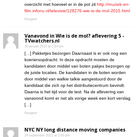
overzicht met hoeveel er in de pot zit
http://muziek-en-
film.infonu.nl/televisie/128276-wie-is-de-mol-2015.html
Reageer
Vanavond in Wie is de mol? aflevering 5 -
TVwatchers.nl
30 januari 2015 at 1:54 pm
[…] Pakketjes bezorgen Daarnaast is er ook nog een
koeriersopdracht. In deze opdracht moeten de
kandidaten door middel van boten pakjes bezorgen op
de juiste locaties. De kandidaten in de boten worden
door middel van walkie talkie aangestuurd door de
kandidaat die zich op het distributiecentrum bevindt.
Daarna is het tijd voor de test. Na de aflevering van
vanavond komt er net als vorige week een kort verslag.
[…]
Reageer
NYC NY long distance moving companies
24 september 2021 at 2:05 pm