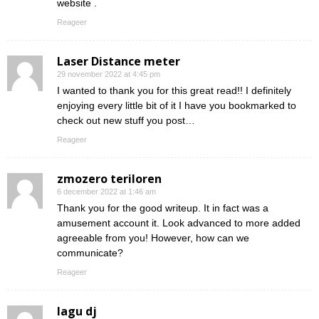
website .
Reageer
Laser Distance meter
29 november 2022 at 4:45 pm
I wanted to thank you for this great read!! I definitely
enjoying every little bit of it I have you bookmarked to
check out new stuff you post…
Reageer
zmozero teriloren
6 december 2022 at 1:46 am
Thank you for the good writeup. It in fact was a
amusement account it. Look advanced to more added
agreeable from you! However, how can we
communicate?
Reageer
lagu dj