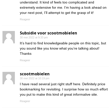
understand. It kind of feels too complicated and
extremely extensive for me. I’m having a look ahead on
your next post, I’ll attempt to get the grasp of it!
Reageer
Subsidie voor scootmobielen
30 mei 2022 at 9:33 pm
It’s hard to find knowledgeable people on this topic, but
you sound like you know what you’re talking about!
Thanks
Reageer
scootmobielen
30 mei 2022 at 10:19 pm
I have read several just right stuff here. Definitely price
bookmarking for revisiting. I surprise how so much effort
you put to make this kind of great informative site.
Reageer