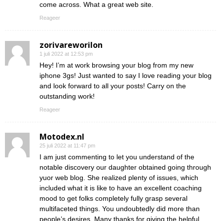
come across. What a great web site.
Reageer
zorivareworilon
1 juli 2022 at 12:53 pm
Hey! I’m at work browsing your blog from my new
iphone 3gs! Just wanted to say I love reading your blog
and look forward to all your posts! Carry on the
outstanding work!
Reageer
Motodex.nl
25 juli 2022 at 11:47 pm
I am just commenting to let you understand of the
notable discovery our daughter obtained going through
yuor web blog. She realized plenty of issues, which
included what it is like to have an excellent coaching
mood to get folks completely fully grasp several
multifaceted things. You undoubtedly did more than
people’s desires. Many thanks for giving the helpful,