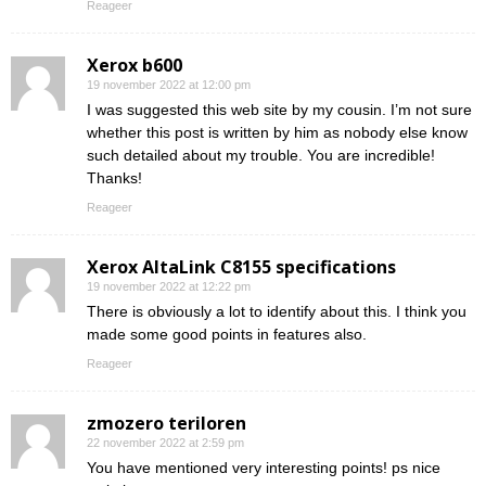
Reageer
Xerox b600
19 november 2022 at 12:00 pm
I was suggested this web site by my cousin. I’m not sure
whether this post is written by him as nobody else know
such detailed about my trouble. You are incredible!
Thanks!
Reageer
Xerox AltaLink C8155 specifications
19 november 2022 at 12:22 pm
There is obviously a lot to identify about this. I think you
made some good points in features also.
Reageer
zmozero teriloren
22 november 2022 at 2:59 pm
You have mentioned very interesting points! ps nice