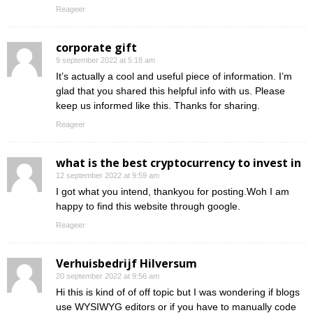
Reageer
corporate gift
9 september 2022 at 5:18 am
It’s actually a cool and useful piece of information. I’m
glad that you shared this helpful info with us. Please
keep us informed like this. Thanks for sharing.
Reageer
what is the best cryptocurrency to invest in
12 september 2022 at 9:59 am
I got what you intend, thankyou for posting.Woh I am
happy to find this website through google.
Reageer
Verhuisbedrijf Hilversum
20 september 2022 at 9:56 am
Hi this is kind of of off topic but I was wondering if blogs
use WYSIWYG editors or if you have to manually code