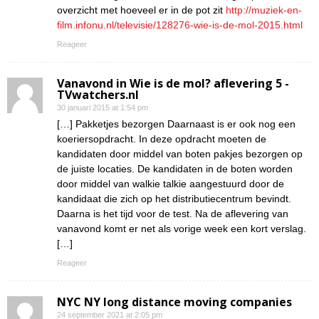
overzicht met hoeveel er in de pot zit
http://muziek-en-
film.infonu.nl/televisie/128276-wie-is-de-mol-2015.html
Reageer
Vanavond in Wie is de mol? aflevering 5 -
TVwatchers.nl
30 januari 2015 at 1:54 pm
[…] Pakketjes bezorgen Daarnaast is er ook nog een
koeriersopdracht. In deze opdracht moeten de
kandidaten door middel van boten pakjes bezorgen op
de juiste locaties. De kandidaten in de boten worden
door middel van walkie talkie aangestuurd door de
kandidaat die zich op het distributiecentrum bevindt.
Daarna is het tijd voor de test. Na de aflevering van
vanavond komt er net als vorige week een kort verslag.
[…]
Reageer
NYC NY long distance moving companies
24 september 2021 at 2:05 pm