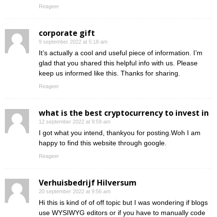
Reageer
corporate gift
9 september 2022 at 5:18 am
It’s actually a cool and useful piece of information. I’m
glad that you shared this helpful info with us. Please
keep us informed like this. Thanks for sharing.
Reageer
what is the best cryptocurrency to invest in
12 september 2022 at 9:59 am
I got what you intend, thankyou for posting.Woh I am
happy to find this website through google.
Reageer
Verhuisbedrijf Hilversum
20 september 2022 at 9:56 am
Hi this is kind of of off topic but I was wondering if blogs
use WYSIWYG editors or if you have to manually code