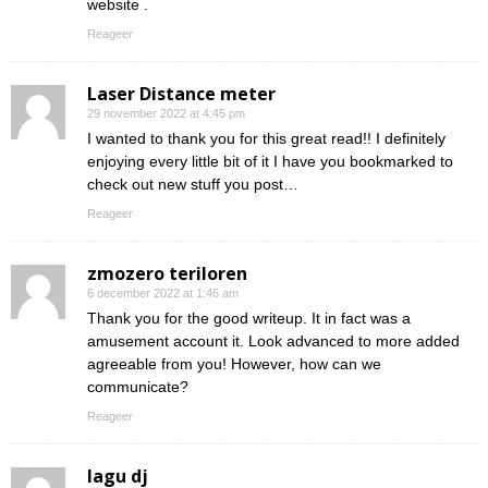
website .
Reageer
Laser Distance meter
29 november 2022 at 4:45 pm
I wanted to thank you for this great read!! I definitely
enjoying every little bit of it I have you bookmarked to
check out new stuff you post…
Reageer
zmozero teriloren
6 december 2022 at 1:46 am
Thank you for the good writeup. It in fact was a
amusement account it. Look advanced to more added
agreeable from you! However, how can we
communicate?
Reageer
lagu dj