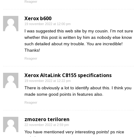
Reageer
Xerox b600
19 november 2022 at 12:00 pm
I was suggested this web site by my cousin. I’m not sure
whether this post is written by him as nobody else know
such detailed about my trouble. You are incredible!
Thanks!
Reageer
Xerox AltaLink C8155 specifications
19 november 2022 at 12:22 pm
There is obviously a lot to identify about this. I think you
made some good points in features also.
Reageer
zmozero teriloren
22 november 2022 at 2:59 pm
You have mentioned very interesting points! ps nice