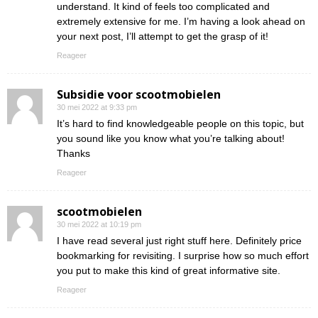
understand. It kind of feels too complicated and
extremely extensive for me. I’m having a look ahead on
your next post, I’ll attempt to get the grasp of it!
Reageer
Subsidie voor scootmobielen
30 mei 2022 at 9:33 pm
It’s hard to find knowledgeable people on this topic, but
you sound like you know what you’re talking about!
Thanks
Reageer
scootmobielen
30 mei 2022 at 10:19 pm
I have read several just right stuff here. Definitely price
bookmarking for revisiting. I surprise how so much effort
you put to make this kind of great informative site.
Reageer