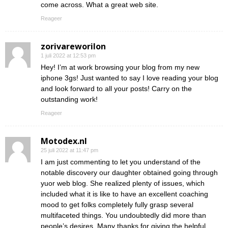
come across. What a great web site.
Reageer
zorivareworilon
1 juli 2022 at 12:53 pm
Hey! I’m at work browsing your blog from my new
iphone 3gs! Just wanted to say I love reading your blog
and look forward to all your posts! Carry on the
outstanding work!
Reageer
Motodex.nl
25 juli 2022 at 11:47 pm
I am just commenting to let you understand of the
notable discovery our daughter obtained going through
yuor web blog. She realized plenty of issues, which
included what it is like to have an excellent coaching
mood to get folks completely fully grasp several
multifaceted things. You undoubtedly did more than
people’s desires. Many thanks for giving the helpful,