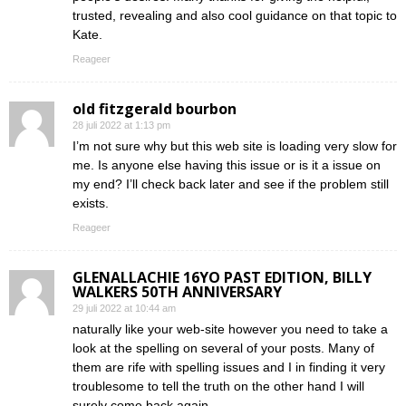
trusted, revealing and also cool guidance on that topic to
Kate.
Reageer
old fitzgerald bourbon
28 juli 2022 at 1:13 pm
I’m not sure why but this web site is loading very slow for
me. Is anyone else having this issue or is it a issue on
my end? I’ll check back later and see if the problem still
exists.
Reageer
GLENALLACHIE 16YO PAST EDITION, BILLY
WALKERS 50TH ANNIVERSARY
29 juli 2022 at 10:44 am
naturally like your web-site however you need to take a
look at the spelling on several of your posts. Many of
them are rife with spelling issues and I in finding it very
troublesome to tell the truth on the other hand I will
surely come back again.