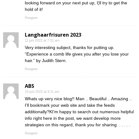
looking forward on your next put up, I¦ll try to get the
hold of it!
Reageer
Langhaarfrisuren 2023
11 juni 2022 at 7:31 am
Very interesting subject, thanks for putting up.
“Experience a comb life gives you after you lose your
hair.” by Judith Stern.
Reageer
ABS
16 juni 2022 at 9:11 am
Whats up very nice blog!! Man .. Beautiful .. Amazing ..
I’ll bookmark your web site and take the feeds
additionally?KI’m happy to search out numerous helpful
info right here in the post, we want develop more
strategies on this regard, thank you for sharing. . . . . .
Reageer