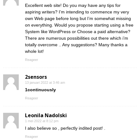
Excellent web site! Do you may have any tips for
aspiring writers? I’m intending to commence my very
own Web page before long but I’m somewhat missing
on everything. Would you propose starting using a free
System like WordPress or Choose a paid alternative?
There are numerous possibilities out there which i’m
totally overcome .. Any suggestions? Many thanks a
whole lot!
Reageer
2sensors
13 januari 2022 at 3:46 am
1continuously
Reageer
Leonila Nadolski
1 mei 2022 at 8:12 pm
I also believe so , perfectly indited post! .
Reageer