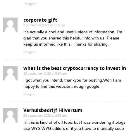
Reageer
corporate gift
9 september 2022 at 5:18 am
It’s actually a cool and useful piece of information. I’m
glad that you shared this helpful info with us. Please
keep us informed like this. Thanks for sharing.
Reageer
what is the best cryptocurrency to invest in
12 september 2022 at 9:59 am
I got what you intend, thankyou for posting.Woh I am
happy to find this website through google.
Reageer
Verhuisbedrijf Hilversum
20 september 2022 at 9:56 am
Hi this is kind of of off topic but I was wondering if blogs
use WYSIWYG editors or if you have to manually code