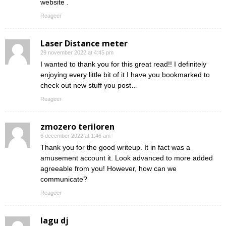
website .
Reageer
Laser Distance meter
29 november 2022 at 4:45 pm
I wanted to thank you for this great read!! I definitely
enjoying every little bit of it I have you bookmarked to
check out new stuff you post…
Reageer
zmozero teriloren
6 december 2022 at 1:46 am
Thank you for the good writeup. It in fact was a
amusement account it. Look advanced to more added
agreeable from you! However, how can we
communicate?
Reageer
lagu dj