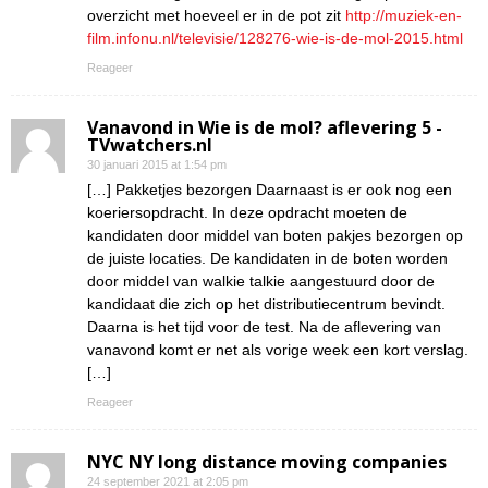
overzicht met hoeveel er in de pot zit
http://muziek-en-
film.infonu.nl/televisie/128276-wie-is-de-mol-2015.html
Reageer
Vanavond in Wie is de mol? aflevering 5 -
TVwatchers.nl
30 januari 2015 at 1:54 pm
[…] Pakketjes bezorgen Daarnaast is er ook nog een
koeriersopdracht. In deze opdracht moeten de
kandidaten door middel van boten pakjes bezorgen op
de juiste locaties. De kandidaten in de boten worden
door middel van walkie talkie aangestuurd door de
kandidaat die zich op het distributiecentrum bevindt.
Daarna is het tijd voor de test. Na de aflevering van
vanavond komt er net als vorige week een kort verslag.
[…]
Reageer
NYC NY long distance moving companies
24 september 2021 at 2:05 pm