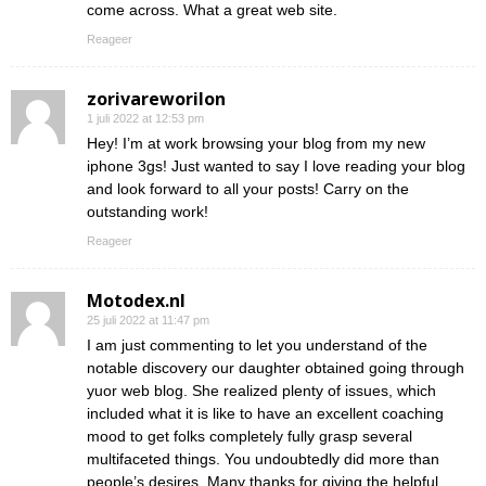
come across. What a great web site.
Reageer
zorivareworilon
1 juli 2022 at 12:53 pm
Hey! I’m at work browsing your blog from my new
iphone 3gs! Just wanted to say I love reading your blog
and look forward to all your posts! Carry on the
outstanding work!
Reageer
Motodex.nl
25 juli 2022 at 11:47 pm
I am just commenting to let you understand of the
notable discovery our daughter obtained going through
yuor web blog. She realized plenty of issues, which
included what it is like to have an excellent coaching
mood to get folks completely fully grasp several
multifaceted things. You undoubtedly did more than
people’s desires. Many thanks for giving the helpful,