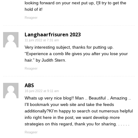
looking forward on your next put up, I¦ll try to get the
hold of it!
Reageer
Langhaarfrisuren 2023
11 juni 2022 at 7:31 am
Very interesting subject, thanks for putting up.
“Experience a comb life gives you after you lose your
hair.” by Judith Stern.
Reageer
ABS
16 juni 2022 at 9:11 am
Whats up very nice blog!! Man .. Beautiful .. Amazing ..
I’ll bookmark your web site and take the feeds
additionally?KI’m happy to search out numerous helpful
info right here in the post, we want develop more
strategies on this regard, thank you for sharing. . . . . .
Reageer