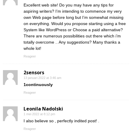
Excellent web site! Do you may have any tips for
aspiring writers? I’m intending to commence my very
own Web page before long but I’m somewhat missing
on everything. Would you propose starting using a free
System like WordPress or Choose a paid alternative?
There are numerous possibilities out there which i’m
totally overcome .. Any suggestions? Many thanks a
whole lot!
Reageer
2sensors
13 januari 2022 at 3:46 am
1continuously
Reageer
Leonila Nadolski
1 mei 2022 at 8:12 pm
I also believe so , perfectly indited post! .
Reageer