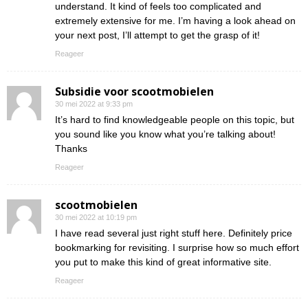
understand. It kind of feels too complicated and
extremely extensive for me. I’m having a look ahead on
your next post, I’ll attempt to get the grasp of it!
Reageer
Subsidie voor scootmobielen
30 mei 2022 at 9:33 pm
It’s hard to find knowledgeable people on this topic, but
you sound like you know what you’re talking about!
Thanks
Reageer
scootmobielen
30 mei 2022 at 10:19 pm
I have read several just right stuff here. Definitely price
bookmarking for revisiting. I surprise how so much effort
you put to make this kind of great informative site.
Reageer