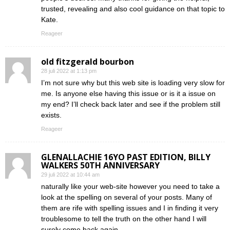
trusted, revealing and also cool guidance on that topic to
Kate.
Reageer
old fitzgerald bourbon
28 juli 2022 at 1:13 pm
I’m not sure why but this web site is loading very slow for
me. Is anyone else having this issue or is it a issue on
my end? I’ll check back later and see if the problem still
exists.
Reageer
GLENALLACHIE 16YO PAST EDITION, BILLY
WALKERS 50TH ANNIVERSARY
29 juli 2022 at 10:44 am
naturally like your web-site however you need to take a
look at the spelling on several of your posts. Many of
them are rife with spelling issues and I in finding it very
troublesome to tell the truth on the other hand I will
surely come back again.