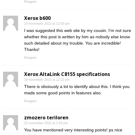
Reageer
Xerox b600
19 november 2022 at 12:00 pm
I was suggested this web site by my cousin. I’m not sure
whether this post is written by him as nobody else know
such detailed about my trouble. You are incredible!
Thanks!
Reageer
Xerox AltaLink C8155 specifications
19 november 2022 at 12:22 pm
There is obviously a lot to identify about this. I think you
made some good points in features also.
Reageer
zmozero teriloren
22 november 2022 at 2:59 pm
You have mentioned very interesting points! ps nice