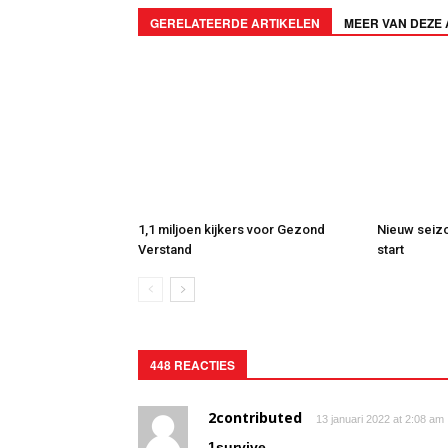
GERELATEERDE ARTIKELEN
MEER VAN DEZE
1,1 miljoen kijkers voor Gezond
Nieuw seizo
Verstand
start
448 REACTIES
2contributed
13 januari 2022 at 2:08 am
1survive