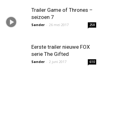
Trailer Game of Thrones –
seizoen 7
Sander
-
26 mei 2017
258
Eerste trailer nieuwe FOX
serie The Gifted
Sander
-
2 juni 2017
610