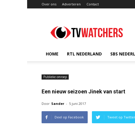
Over ons
Adverteren
Contact
TVwatchers.nl
HOME
RTL NEDERLAND
SBS NEDER
Publieke omroep
Een nieuw seizoen Jinek van start
Door
Sander
-
5 juni 2017
Deel op Facebook
Tweet op Twitte