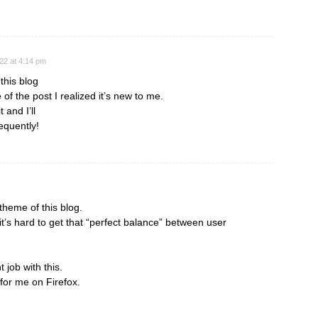
022 at 4:14 pm
this blog
of the post I realized it’s new to me.
 and I’ll
equently!
theme of this blog.
es it’s hard to get that “perfect balance” between user
 job with this.
 for me on Firefox.