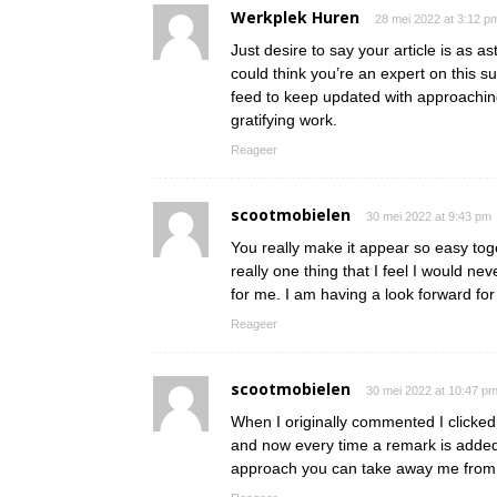
Werkplek Huren
28 mei 2022 at 3:12 p
Just desire to say your article is as a
could think you’re an expert on this s
feed to keep updated with approachin
gratifying work.
Reageer
scootmobielen
30 mei 2022 at 9:43 pm
You really make it appear so easy toge
really one thing that I feel I would 
for me. I am having a look forward for y
Reageer
scootmobielen
30 mei 2022 at 10:47 p
When I originally commented I clicke
and now every time a remark is added 
approach you can take away me from 