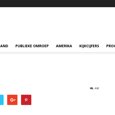
LAND
PUBLIEKE OMROEP
AMERIKA
KIJKCIJFERS
PRO
448
r