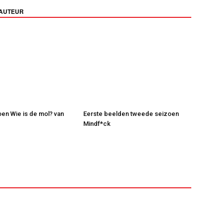
 AUTEUR
en Wie is de mol? van
Eerste beelden tweede seizoen
Mindf*ck