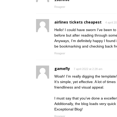
Reageer
airlines tickets cheapest
4 april 2
Hello! I could have sworn I’ve been to 
before but after reading through some 
Anyways, I’m definitely happy I found it
be bookmarking and checking back fr
Reageer
gamefly
7 april 2022 at 2:28 am
Woah! I’m really digging the template/
It’s simple, yet effective. A lot of tim
friendliness and visual appeal.
I must say that you’ve done a excellent
Additionally, the blog loads very quick
Exceptional Blog!
Reageer