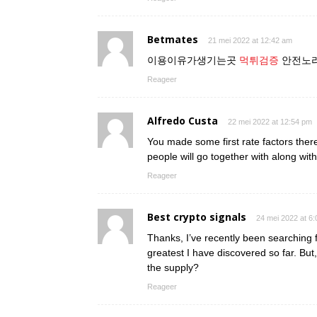
Betmates
21 mei 2022 at 12:42 am
이용이유가생기는곳
먹튀검증
안전노리
Reageer
Alfredo Custa
22 mei 2022 at 12:54 pm
You made some first rate factors the
people will go together with along wit
Reageer
Best crypto signals
24 mei 2022 at 6
Thanks, I’ve recently been searching f
greatest I have discovered so far. Bu
the supply?
Reageer