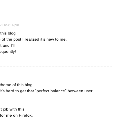
022 at 4:14 pm
this blog
of the post I realized it’s new to me.
 and I’ll
equently!
theme of this blog.
es it’s hard to get that “perfect balance” between user
 job with this.
 for me on Firefox.