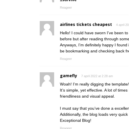
Reageer
airlines tickets cheapest
4 april 2
Hello! I could have sworn I’ve been to 
before but after reading through some 
Anyways, I’m definitely happy I found it
be bookmarking and checking back fr
Reageer
gamefly
7 april 2022 at 2:28 am
Woah! I’m really digging the template/
It’s simple, yet effective. A lot of tim
friendliness and visual appeal.
I must say that you’ve done a excellent
Additionally, the blog loads very quick
Exceptional Blog!
Reageer