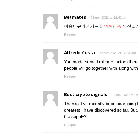
Betmates
21 mei 2022 at 12:42 am
이용이유가생기는곳
먹튀검증
안전노리
Reageer
Alfredo Custa
22 mei 2022 at 12:54 pm
You made some first rate factors the
people will go together with along wit
Reageer
Best crypto signals
24 mei 2022 at 6
Thanks, I’ve recently been searching f
greatest I have discovered so far. Bu
the supply?
Reageer