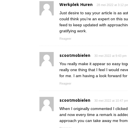
Werkplek Huren
28 mei 2022 at 3:12 p
Just desire to say your article is as a
could think you’re an expert on this s
feed to keep updated with approachin
gratifying work.
Reageer
scootmobielen
30 mei 2022 at 9:43 pm
You really make it appear so easy toge
really one thing that I feel I would 
for me. I am having a look forward for y
Reageer
scootmobielen
30 mei 2022 at 10:47 p
When I originally commented I clicke
and now every time a remark is added 
approach you can take away me from 