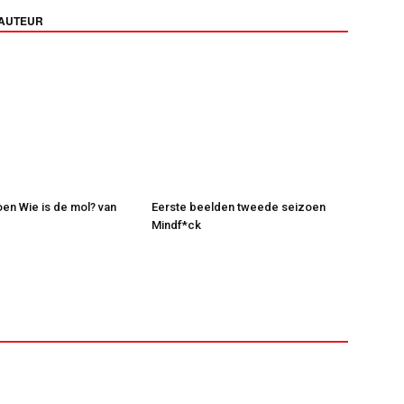
 AUTEUR
en Wie is de mol? van
Eerste beelden tweede seizoen
Mindf*ck