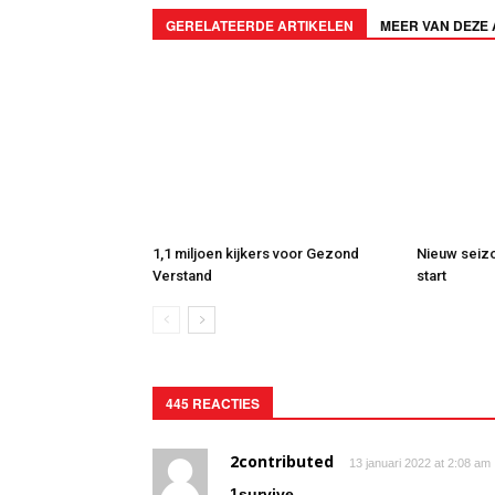
GERELATEERDE ARTIKELEN
MEER VAN DEZE
1,1 miljoen kijkers voor Gezond
Nieuw seizo
Verstand
start
445 REACTIES
2contributed
13 januari 2022 at 2:08 am
1survive