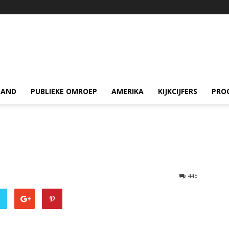
LAND
PUBLIEKE OMROEP
AMERIKA
KIJKCIJFERS
PRO
445
r