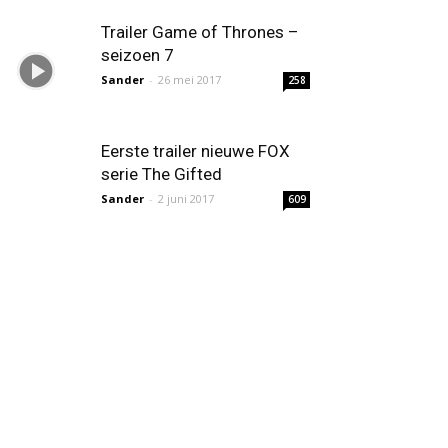
Trailer Game of Thrones –
seizoen 7
Sander
-
26 mei 2017
258
Eerste trailer nieuwe FOX
serie The Gifted
Sander
-
2 juni 2017
609