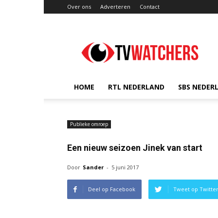
Over ons
Adverteren
Contact
TVwatchers.nl
HOME
RTL NEDERLAND
SBS NEDER
Publieke omroep
Een nieuw seizoen Jinek van start
Door
Sander
-
5 juni 2017
Deel op Facebook
Tweet op Twitte