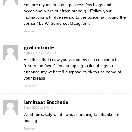
You are my aspiration, I possess few blogs and
occasionally run out from brand :). “Follow your
inclinations with due regard to the policeman round the
corner.” by W. Somerset Maugham.
Reageer
graliontorile
7 april 2022 at 4:23 pm
Hi, i think that i saw you visited my site so i came to
“return the favor”.I’m attempting to find things to
enhance my website!I suppose its ok to use some of
your ideas!!
Reageer
laminaat Enschede
6 mei 2022 at 5:03 pm
Wohh precisely what I was searching for, thanks for
posting.
Reageer