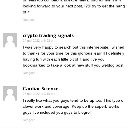
of feels too complex and extremely broad for me. I am
looking forward to your next post, I?¦ll try to get the hang
of it!
Reageer
crypto trading signals
24 mei 2022 at 6:22 pm
I was very happy to search out this internet-site.I wished
to thanks for your time for this glorious learn!! I definitely
having fun with each little bit of it and I’ve you
bookmarked to take a look at new stuff you weblog post.
Reageer
Cardiac Science
28 mei 2022 at 3:10 pm
I really like what you guys tend to be up too. This type of
clever work and coverage! Keep up the superb works
guys I’ve included you guys to blogroll.
Reageer