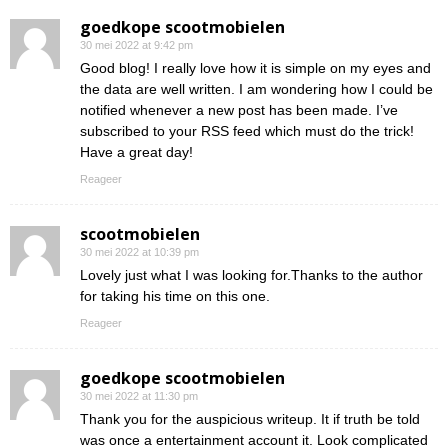
goedkope scootmobielen
30 mei 2022 at 9:42 pm
Good blog! I really love how it is simple on my eyes and
the data are well written. I am wondering how I could be
notified whenever a new post has been made. I’ve
subscribed to your RSS feed which must do the trick!
Have a great day!
Reageer
scootmobielen
30 mei 2022 at 10:39 pm
Lovely just what I was looking for.Thanks to the author
for taking his time on this one.
Reageer
goedkope scootmobielen
30 mei 2022 at 11:30 pm
Thank you for the auspicious writeup. It if truth be told
was once a entertainment account it. Look complicated