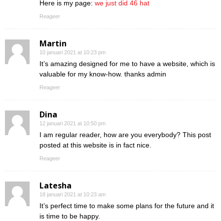
Here is my page:
we just did 46 hat
Reageer
Martin
10 januari 2021 at 10:23 pm
It’s amazing designed for me to have a website, which is
valuable for my know-how. thanks admin
Reageer
Dina
12 januari 2021 at 10:50 pm
I am regular reader, how are you everybody? This post
posted at this website is in fact nice.
Reageer
Latesha
18 januari 2021 at 10:23 am
It’s perfect time to make some plans for the future and it
is time to be happy.