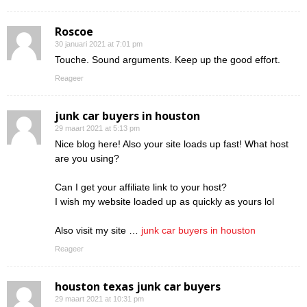
Roscoe
30 januari 2021 at 7:01 pm
Touche. Sound arguments. Keep up the good effort.
Reageer
junk car buyers in houston
29 maart 2021 at 5:13 pm
Nice blog here! Also your site loads up fast! What host
are you using?
Can I get your affiliate link to your host?
I wish my website loaded up as quickly as yours lol
Also visit my site …
junk car buyers in houston
Reageer
houston texas junk car buyers
29 maart 2021 at 10:31 pm