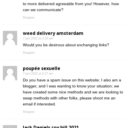
to more delivered agreeable from you! However, how
can we communicate?
Reageer
weed delivery amsterdam
7 juni 2022 at 3:18 am
Would you be desirous about exchanging links?
Reageer
poupée sexuelle
7 juni 2022 at 5:27 am
Do you have a spam issue on this website; I also am a
blogger, and I was wanting to know your situation; we
have created some nice methods and we are looking to
swap methods with other folks, please shoot me an
email if interested.
Reageer
Jack Daniels coy hill 2021