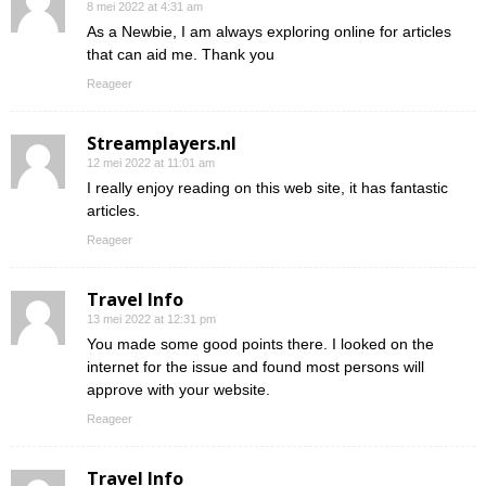
8 mei 2022 at 4:31 am
As a Newbie, I am always exploring online for articles
that can aid me. Thank you
Reageer
Streamplayers.nl
12 mei 2022 at 11:01 am
I really enjoy reading on this web site, it has fantastic
articles.
Reageer
Travel Info
13 mei 2022 at 12:31 pm
You made some good points there. I looked on the
internet for the issue and found most persons will
approve with your website.
Reageer
Travel Info