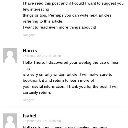
I have read this post and if I could I want to suggest you
few interesting
things or tips. Perhaps you can write next articles
referring to this article.
I want to read even more things about it!
Reageer
Harris
18 januari 2021 at 11:10 pm
Hello There. I discovered your weblog the use of msn.
This
is a very smartly written article. I will make sure to
bookmark it and return to learn more of
your useful information. Thank you for the post. I will
certainly return.
Reageer
Isabel
18 januari 2021 at 11:35 pm
Hello colleagues, nice piece of writing and nice