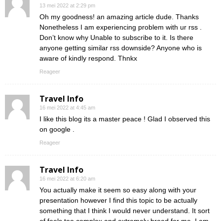
13 mei 2022 at 2:29 pm
Oh my goodness! an amazing article dude. Thanks
Nonetheless I am experiencing problem with ur rss .
Don’t know why Unable to subscribe to it. Is there
anyone getting similar rss downside? Anyone who is
aware of kindly respond. Thnkx
Reageer
Travel Info
16 mei 2022 at 4:45 am
I like this blog its a master peace ! Glad I observed this
on google .
Reageer
Travel Info
16 mei 2022 at 6:20 am
You actually make it seem so easy along with your
presentation however I find this topic to be actually
something that I think I would never understand. It sort