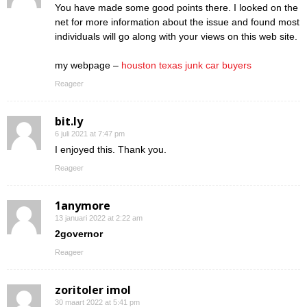
You have made some good points there. I looked on the
net for more information about the issue and found most
individuals will go along with your views on this web site.
my webpage –
houston texas junk car buyers
Reageer
bit.ly
6 juli 2021 at 7:47 pm
I enjoyed this. Thank you.
Reageer
1anymore
13 januari 2022 at 2:22 am
2governor
Reageer
zoritoler imol
30 maart 2022 at 5:41 pm