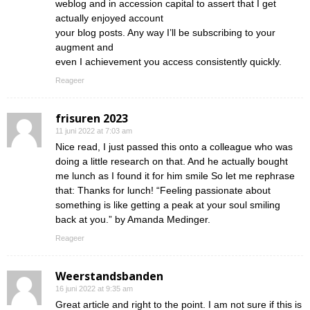
weblog and in accession capital to assert that I get
actually enjoyed account
your blog posts. Any way I’ll be subscribing to your
augment and
even I achievement you access consistently quickly.
Reageer
frisuren 2023
11 juni 2022 at 7:03 am
Nice read, I just passed this onto a colleague who was
doing a little research on that. And he actually bought
me lunch as I found it for him smile So let me rephrase
that: Thanks for lunch! “Feeling passionate about
something is like getting a peak at your soul smiling
back at you.” by Amanda Medinger.
Reageer
Weerstandsbanden
16 juni 2022 at 9:35 am
Great article and right to the point. I am not sure if this is