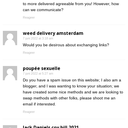
to more delivered agreeable from you! However, how
can we communicate?
Reageer
weed delivery amsterdam
7 juni 2022 at 3:18 am
Would you be desirous about exchanging links?
Reageer
poupée sexuelle
7 juni 2022 at 5:27 am
Do you have a spam issue on this website; I also am a
blogger, and I was wanting to know your situation; we
have created some nice methods and we are looking to
swap methods with other folks, please shoot me an
email if interested.
Reageer
Jack Daniels coy hill 2021