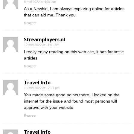
8 mei 2022 at 4:31 am
As a Newbie, I am always exploring online for articles
that can aid me. Thank you
Reageer
Streamplayers.nl
12 mei 2022 at 11:01 am
I really enjoy reading on this web site, it has fantastic
articles.
Reageer
Travel Info
13 mei 2022 at 12:31 pm
You made some good points there. I looked on the
internet for the issue and found most persons will
approve with your website.
Reageer
Travel Info