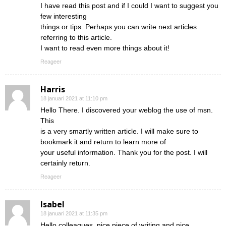
I have read this post and if I could I want to suggest you
few interesting
things or tips. Perhaps you can write next articles
referring to this article.
I want to read even more things about it!
Reageer
Harris
18 januari 2021 at 11:10 pm
Hello There. I discovered your weblog the use of msn.
This
is a very smartly written article. I will make sure to
bookmark it and return to learn more of
your useful information. Thank you for the post. I will
certainly return.
Reageer
Isabel
18 januari 2021 at 11:35 pm
Hello colleagues, nice piece of writing and nice