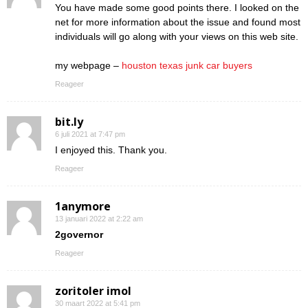
You have made some good points there. I looked on the
net for more information about the issue and found most
individuals will go along with your views on this web site.
my webpage –
houston texas junk car buyers
Reageer
bit.ly
6 juli 2021 at 7:47 pm
I enjoyed this. Thank you.
Reageer
1anymore
13 januari 2022 at 2:22 am
2governor
Reageer
zoritoler imol
30 maart 2022 at 5:41 pm