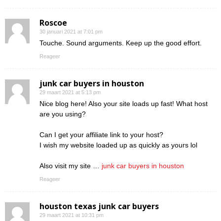
Roscoe
30 januari 2021 at 7:01 pm
Touche. Sound arguments. Keep up the good effort.
Reageer
junk car buyers in houston
29 maart 2021 at 5:13 pm
Nice blog here! Also your site loads up fast! What host
are you using?
Can I get your affiliate link to your host?
I wish my website loaded up as quickly as yours lol
Also visit my site …
junk car buyers in houston
Reageer
houston texas junk car buyers
29 maart 2021 at 10:31 pm