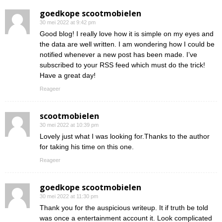
goedkope scootmobielen
30 mei 2022 at 9:42 pm
Good blog! I really love how it is simple on my eyes and
the data are well written. I am wondering how I could be
notified whenever a new post has been made. I’ve
subscribed to your RSS feed which must do the trick!
Have a great day!
Reageer
scootmobielen
30 mei 2022 at 10:39 pm
Lovely just what I was looking for.Thanks to the author
for taking his time on this one.
Reageer
goedkope scootmobielen
30 mei 2022 at 11:30 pm
Thank you for the auspicious writeup. It if truth be told
was once a entertainment account it. Look complicated