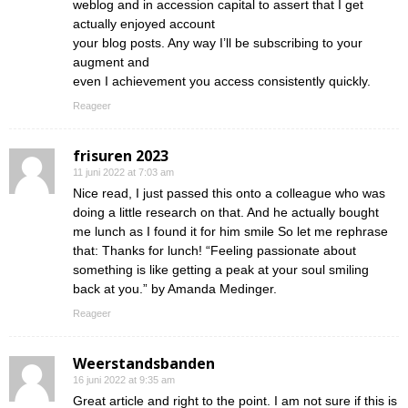
weblog and in accession capital to assert that I get
actually enjoyed account
your blog posts. Any way I’ll be subscribing to your
augment and
even I achievement you access consistently quickly.
Reageer
frisuren 2023
11 juni 2022 at 7:03 am
Nice read, I just passed this onto a colleague who was
doing a little research on that. And he actually bought
me lunch as I found it for him smile So let me rephrase
that: Thanks for lunch! “Feeling passionate about
something is like getting a peak at your soul smiling
back at you.” by Amanda Medinger.
Reageer
Weerstandsbanden
16 juni 2022 at 9:35 am
Great article and right to the point. I am not sure if this is