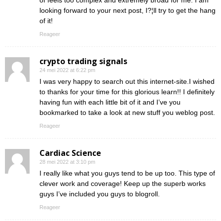
of feels too complex and extremely broad for me. I am
looking forward to your next post, I?¦ll try to get the hang
of it!
Reageer
crypto trading signals
24 mei 2022 at 6:22 pm
I was very happy to search out this internet-site.I wished
to thanks for your time for this glorious learn!! I definitely
having fun with each little bit of it and I’ve you
bookmarked to take a look at new stuff you weblog post.
Reageer
Cardiac Science
28 mei 2022 at 3:10 pm
I really like what you guys tend to be up too. This type of
clever work and coverage! Keep up the superb works
guys I’ve included you guys to blogroll.
Reageer