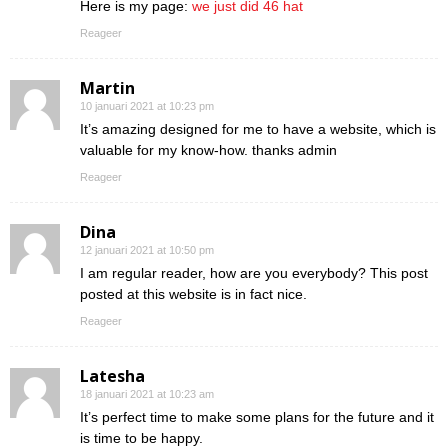
Here is my page:
we just did 46 hat
Reageer
Martin
10 januari 2021 at 10:23 pm
It’s amazing designed for me to have a website, which is
valuable for my know-how. thanks admin
Reageer
Dina
12 januari 2021 at 10:50 pm
I am regular reader, how are you everybody? This post
posted at this website is in fact nice.
Reageer
Latesha
18 januari 2021 at 10:23 am
It’s perfect time to make some plans for the future and it
is time to be happy.