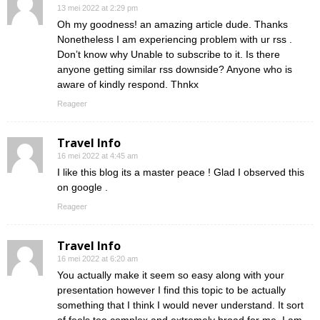
13 mei 2022 at 2:29 pm
Oh my goodness! an amazing article dude. Thanks
Nonetheless I am experiencing problem with ur rss .
Don’t know why Unable to subscribe to it. Is there
anyone getting similar rss downside? Anyone who is
aware of kindly respond. Thnkx
Reageer
Travel Info
16 mei 2022 at 4:45 am
I like this blog its a master peace ! Glad I observed this
on google .
Reageer
Travel Info
16 mei 2022 at 6:20 am
You actually make it seem so easy along with your
presentation however I find this topic to be actually
something that I think I would never understand. It sort