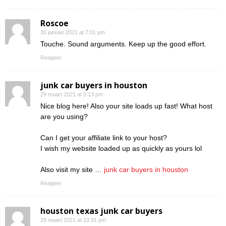
Roscoe
30 januari 2021 at 7:01 pm
Touche. Sound arguments. Keep up the good effort.
Reageer
junk car buyers in houston
29 maart 2021 at 5:13 pm
Nice blog here! Also your site loads up fast! What host
are you using?
Can I get your affiliate link to your host?
I wish my website loaded up as quickly as yours lol
Also visit my site …
junk car buyers in houston
Reageer
houston texas junk car buyers
29 maart 2021 at 10:31 pm