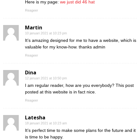
Here is my page:
we just did 46 hat
Reageer
Martin
10 januari 2021 at 10:23 pm
It’s amazing designed for me to have a website, which is
valuable for my know-how. thanks admin
Reageer
Dina
12 januari 2021 at 10:50 pm
I am regular reader, how are you everybody? This post
posted at this website is in fact nice.
Reageer
Latesha
18 januari 2021 at 10:23 am
It’s perfect time to make some plans for the future and it
is time to be happy.