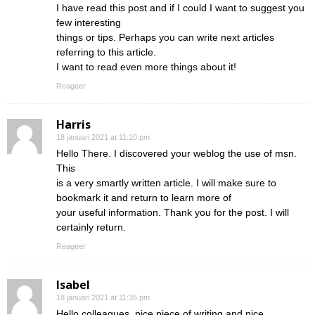
I have read this post and if I could I want to suggest you
few interesting
things or tips. Perhaps you can write next articles
referring to this article.
I want to read even more things about it!
Reageer
Harris
18 januari 2021 at 11:10 pm
Hello There. I discovered your weblog the use of msn.
This
is a very smartly written article. I will make sure to
bookmark it and return to learn more of
your useful information. Thank you for the post. I will
certainly return.
Reageer
Isabel
18 januari 2021 at 11:35 pm
Hello colleagues, nice piece of writing and nice