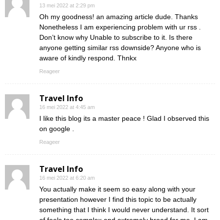
13 mei 2022 at 2:29 pm
Oh my goodness! an amazing article dude. Thanks
Nonetheless I am experiencing problem with ur rss .
Don’t know why Unable to subscribe to it. Is there
anyone getting similar rss downside? Anyone who is
aware of kindly respond. Thnkx
Reageer
Travel Info
16 mei 2022 at 4:45 am
I like this blog its a master peace ! Glad I observed this
on google .
Reageer
Travel Info
16 mei 2022 at 6:20 am
You actually make it seem so easy along with your
presentation however I find this topic to be actually
something that I think I would never understand. It sort