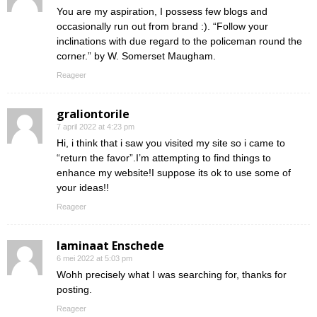
You are my aspiration, I possess few blogs and
occasionally run out from brand :). “Follow your
inclinations with due regard to the policeman round the
corner.” by W. Somerset Maugham.
Reageer
graliontorile
7 april 2022 at 4:23 pm
Hi, i think that i saw you visited my site so i came to
“return the favor”.I’m attempting to find things to
enhance my website!I suppose its ok to use some of
your ideas!!
Reageer
laminaat Enschede
6 mei 2022 at 5:03 pm
Wohh precisely what I was searching for, thanks for
posting.
Reageer