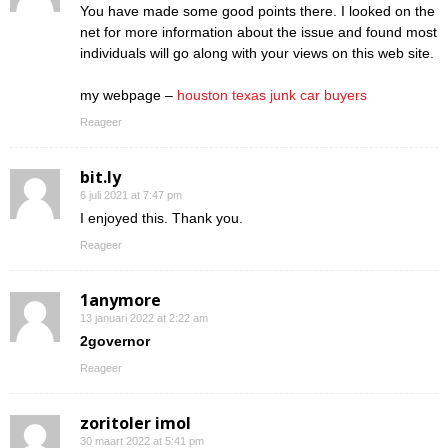
You have made some good points there. I looked on the
net for more information about the issue and found most
individuals will go along with your views on this web site.
my webpage –
houston texas junk car buyers
Reageer
bit.ly
6 juli 2021 at 7:47 pm
I enjoyed this. Thank you.
Reageer
1anymore
13 januari 2022 at 2:22 am
2governor
Reageer
zoritoler imol
30 maart 2022 at 5:41 pm