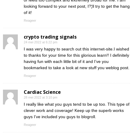
of feels too complex and extremely broad for me. I am
looking forward to your next post, I?¦ll try to get the hang
of it!
Reageer
crypto trading signals
24 mei 2022 at 6:22 pm
I was very happy to search out this internet-site.I wished
to thanks for your time for this glorious learn!! I definitely
having fun with each little bit of it and I’ve you
bookmarked to take a look at new stuff you weblog post.
Reageer
Cardiac Science
28 mei 2022 at 3:10 pm
I really like what you guys tend to be up too. This type of
clever work and coverage! Keep up the superb works
guys I’ve included you guys to blogroll.
Reageer