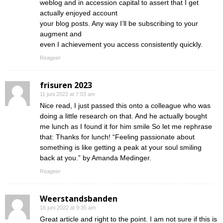
weblog and in accession capital to assert that I get
actually enjoyed account
your blog posts. Any way I’ll be subscribing to your
augment and
even I achievement you access consistently quickly.
Reageer
frisuren 2023
11 juni 2022 at 7:03 am
Nice read, I just passed this onto a colleague who was
doing a little research on that. And he actually bought
me lunch as I found it for him smile So let me rephrase
that: Thanks for lunch! “Feeling passionate about
something is like getting a peak at your soul smiling
back at you.” by Amanda Medinger.
Reageer
Weerstandsbanden
16 juni 2022 at 9:35 am
Great article and right to the point. I am not sure if this is