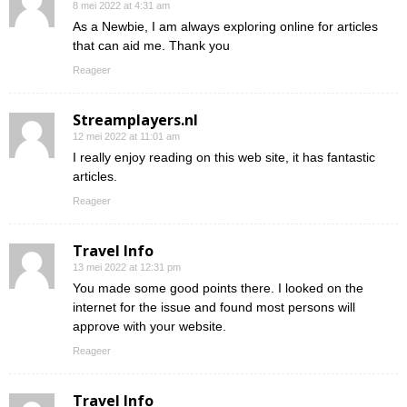
8 mei 2022 at 4:31 am
As a Newbie, I am always exploring online for articles
that can aid me. Thank you
Reageer
Streamplayers.nl
12 mei 2022 at 11:01 am
I really enjoy reading on this web site, it has fantastic
articles.
Reageer
Travel Info
13 mei 2022 at 12:31 pm
You made some good points there. I looked on the
internet for the issue and found most persons will
approve with your website.
Reageer
Travel Info