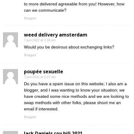
to more delivered agreeable from you! However, how
can we communicate?
Reageer
weed delivery amsterdam
7 juni 2022 at 3:18 am
Would you be desirous about exchanging links?
Reageer
poupée sexuelle
7 juni 2022 at 5:27 am
Do you have a spam issue on this website; I also am a
blogger, and I was wanting to know your situation; we
have created some nice methods and we are looking to
swap methods with other folks, please shoot me an
email if interested.
Reageer
Jack Daniels coy hill 2021