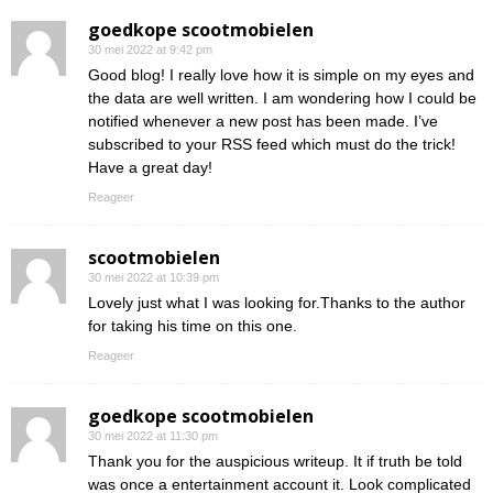
goedkope scootmobielen
30 mei 2022 at 9:42 pm
Good blog! I really love how it is simple on my eyes and
the data are well written. I am wondering how I could be
notified whenever a new post has been made. I’ve
subscribed to your RSS feed which must do the trick!
Have a great day!
Reageer
scootmobielen
30 mei 2022 at 10:39 pm
Lovely just what I was looking for.Thanks to the author
for taking his time on this one.
Reageer
goedkope scootmobielen
30 mei 2022 at 11:30 pm
Thank you for the auspicious writeup. It if truth be told
was once a entertainment account it. Look complicated