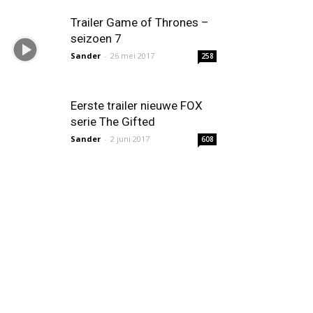
Trailer Game of Thrones –
seizoen 7
Sander
-
26 mei 2017
258
Eerste trailer nieuwe FOX
serie The Gifted
Sander
-
2 juni 2017
608