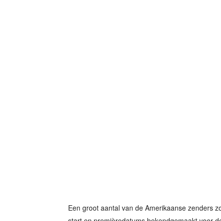
Een groot aantal van de Amerikaanse zenders 
start en premièredatums bekendgemaakt voor d