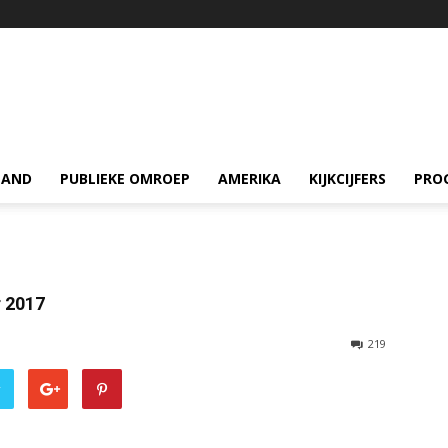
LAND
PUBLIEKE OMROEP
AMERIKA
KIJKCIJFERS
PRO
 2017
219
r