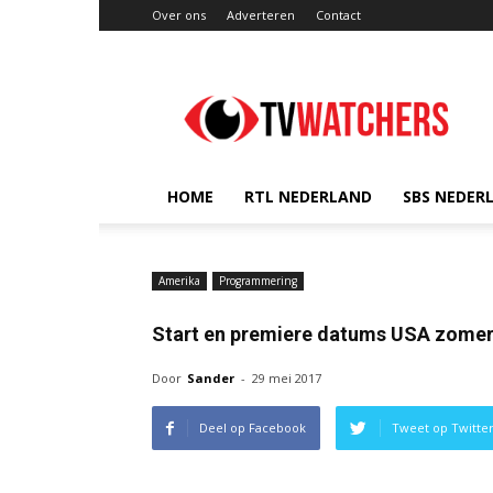
Over ons
Adverteren
Contact
TVwatchers.nl
HOME
RTL NEDERLAND
SBS NEDER
Amerika
Programmering
Start en premiere datums USA zomer
Door
Sander
-
29 mei 2017
Deel op Facebook
Tweet op Twitte