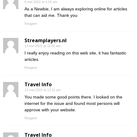
8 mei 2022 at 4:31 am
As a Newbie, I am always exploring online for articles
that can aid me. Thank you
Reageer
Streamplayers.nl
12 mei 2022 at 11:01 am
I really enjoy reading on this web site, it has fantastic
articles.
Reageer
Travel Info
13 mei 2022 at 12:31 pm
You made some good points there. I looked on the
internet for the issue and found most persons will
approve with your website.
Reageer
Travel Info