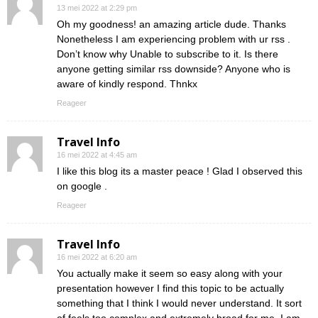
13 mei 2022 at 2:29 pm
Oh my goodness! an amazing article dude. Thanks
Nonetheless I am experiencing problem with ur rss .
Don’t know why Unable to subscribe to it. Is there
anyone getting similar rss downside? Anyone who is
aware of kindly respond. Thnkx
Reageer
Travel Info
16 mei 2022 at 4:45 am
I like this blog its a master peace ! Glad I observed this
on google .
Reageer
Travel Info
16 mei 2022 at 6:20 am
You actually make it seem so easy along with your
presentation however I find this topic to be actually
something that I think I would never understand. It sort