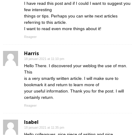
I have read this post and if I could I want to suggest you
few interesting
things or tips. Perhaps you can write next articles
referring to this article.
I want to read even more things about it!
Reageer
Harris
18 januari 2021 at 11:10 pm
Hello There. I discovered your weblog the use of msn.
This
is a very smartly written article. I will make sure to
bookmark it and return to learn more of
your useful information. Thank you for the post. I will
certainly return.
Reageer
Isabel
18 januari 2021 at 11:35 pm
Hello colleagues, nice piece of writing and nice