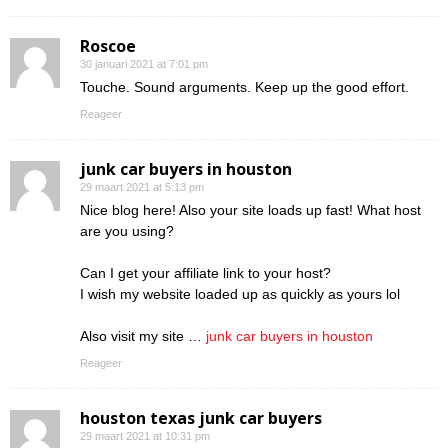
Roscoe
30 januari 2021 at 7:01 pm
Touche. Sound arguments. Keep up the good effort.
Reageer
junk car buyers in houston
29 maart 2021 at 5:13 pm
Nice blog here! Also your site loads up fast! What host
are you using?
Can I get your affiliate link to your host?
I wish my website loaded up as quickly as yours lol
Also visit my site …
junk car buyers in houston
Reageer
houston texas junk car buyers
29 maart 2021 at 10:31 pm