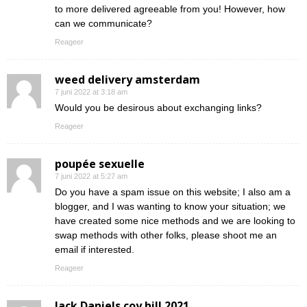
to more delivered agreeable from you! However, how
can we communicate?
Reageer
weed delivery amsterdam
7 juni 2022 at 3:18 am
Would you be desirous about exchanging links?
Reageer
poupée sexuelle
7 juni 2022 at 5:27 am
Do you have a spam issue on this website; I also am a
blogger, and I was wanting to know your situation; we
have created some nice methods and we are looking to
swap methods with other folks, please shoot me an
email if interested.
Reageer
Jack Daniels coy hill 2021