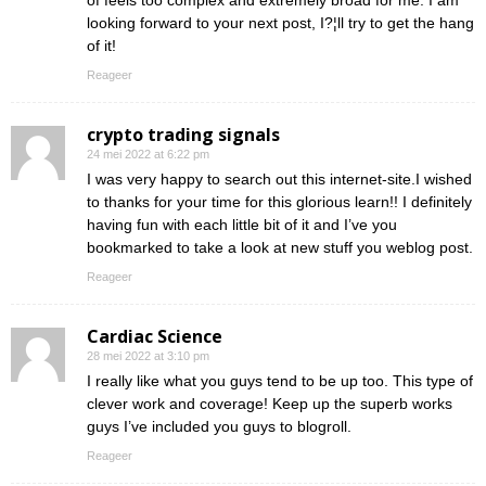
of feels too complex and extremely broad for me. I am
looking forward to your next post, I?¦ll try to get the hang
of it!
Reageer
crypto trading signals
24 mei 2022 at 6:22 pm
I was very happy to search out this internet-site.I wished
to thanks for your time for this glorious learn!! I definitely
having fun with each little bit of it and I’ve you
bookmarked to take a look at new stuff you weblog post.
Reageer
Cardiac Science
28 mei 2022 at 3:10 pm
I really like what you guys tend to be up too. This type of
clever work and coverage! Keep up the superb works
guys I’ve included you guys to blogroll.
Reageer