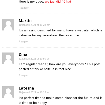
Here is my page:
we just did 46 hat
Reageer
Martin
10 januari 2021 at 10:23 pm
It’s amazing designed for me to have a website, which is
valuable for my know-how. thanks admin
Reageer
Dina
12 januari 2021 at 10:50 pm
I am regular reader, how are you everybody? This post
posted at this website is in fact nice.
Reageer
Latesha
18 januari 2021 at 10:23 am
It’s perfect time to make some plans for the future and it
is time to be happy.