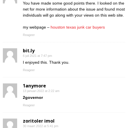
You have made some good points there. I looked on the
net for more information about the issue and found most
individuals will go along with your views on this web site.
my webpage –
houston texas junk car buyers
Reageer
bit.ly
6 juli 2021 at 7:47 pm
I enjoyed this. Thank you.
Reageer
1anymore
13 januari 2022 at 2:22 am
2governor
Reageer
zoritoler imol
30 maart 2022 at 5:41 pm