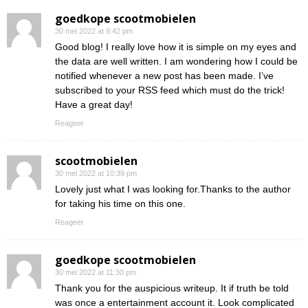
goedkope scootmobielen
30 mei 2022 at 9:42 pm
Good blog! I really love how it is simple on my eyes and
the data are well written. I am wondering how I could be
notified whenever a new post has been made. I’ve
subscribed to your RSS feed which must do the trick!
Have a great day!
Reageer
scootmobielen
30 mei 2022 at 10:39 pm
Lovely just what I was looking for.Thanks to the author
for taking his time on this one.
Reageer
goedkope scootmobielen
30 mei 2022 at 11:30 pm
Thank you for the auspicious writeup. It if truth be told
was once a entertainment account it. Look complicated