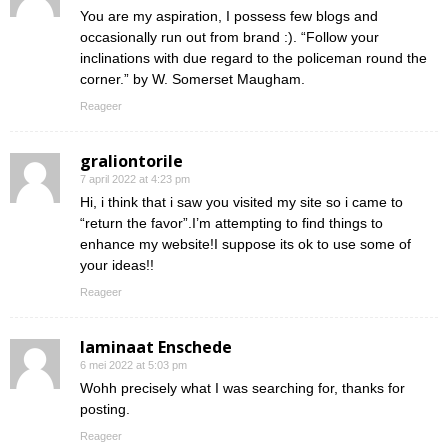
You are my aspiration, I possess few blogs and
occasionally run out from brand :). “Follow your
inclinations with due regard to the policeman round the
corner.” by W. Somerset Maugham.
Reageer
graliontorile
7 april 2022 at 4:23 pm
Hi, i think that i saw you visited my site so i came to
“return the favor”.I’m attempting to find things to
enhance my website!I suppose its ok to use some of
your ideas!!
Reageer
laminaat Enschede
6 mei 2022 at 5:03 pm
Wohh precisely what I was searching for, thanks for
posting.
Reageer