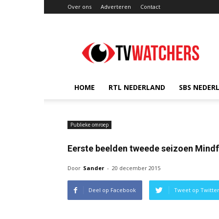
Over ons
Adverteren
Contact
TVwatchers.nl
HOME
RTL NEDERLAND
SBS NEDER
Publieke omroep
Eerste beelden tweede seizoen Mind
Door
Sander
-
20 december 2015
Deel op Facebook
Tweet op Twitte