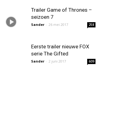
Trailer Game of Thrones –
seizoen 7
Sander
-
26 mei 2017
258
Eerste trailer nieuwe FOX
serie The Gifted
Sander
-
2 juni 2017
609