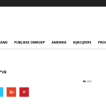
LAND
PUBLIEKE OMROEP
AMERIKA
KIJKCIJFERS
PRO
f*ck
304
r