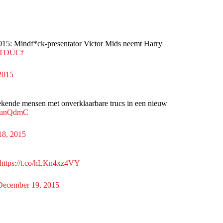
015: Mindf*ck-presentator Victor Mids neemt Harry
3RTOUCf
2015
ekende mensen met onverklaarbare trucs in een nieuw
yYsunQdmC
18, 2015
https://t.co/hLKn4xz4VY
December 19, 2015