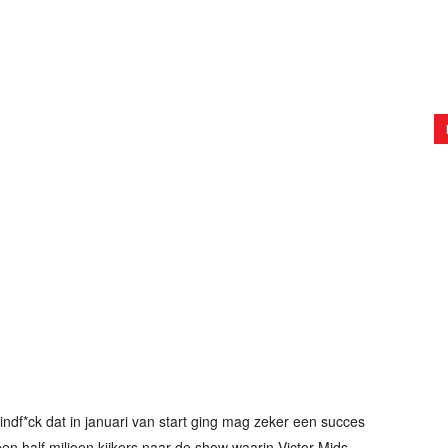
df*ck dat in januari van start ging mag zeker een succes
 half miljoen kijkers naar de show waarin Victor Mids