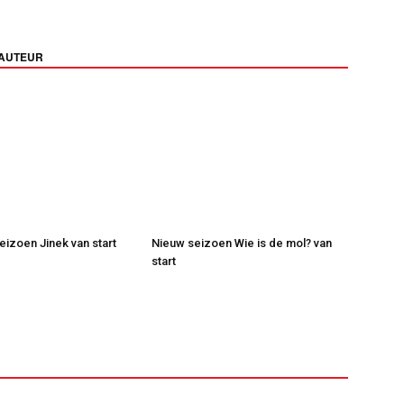
 AUTEUR
eizoen Jinek van start
Nieuw seizoen Wie is de mol? van
start