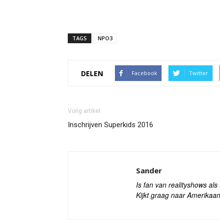
TAGS
NPO3
DELEN
Facebook
Twitter
Vorig artikel
Inschrijven Superkids 2016
Sander
Is fan van realityshows al
Kijkt graag naar Amerikaan