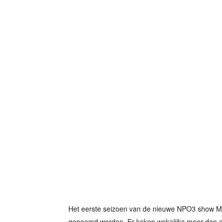
Het eerste seizoen van de nieuwe NPO3 show Min
genoemd worden. Er keken wekelijks meer dan een