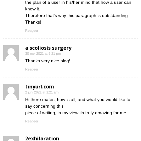
the plan of a user in his/her mind that how a user can
know it.
Therefore that’s why this paragraph is outstdanding.
Thanks!
Reageer
a scoliosis surgery
30 mei 2021 at 9:21 pm
Thanks very nice blog!
Reageer
tinyurl.com
2 juni 2021 at 1:21 am
Hi there mates, how is all, and what you would like to
say concerning this
piece of writing, in my view its truly amazing for me.
Reageer
2exhilaration