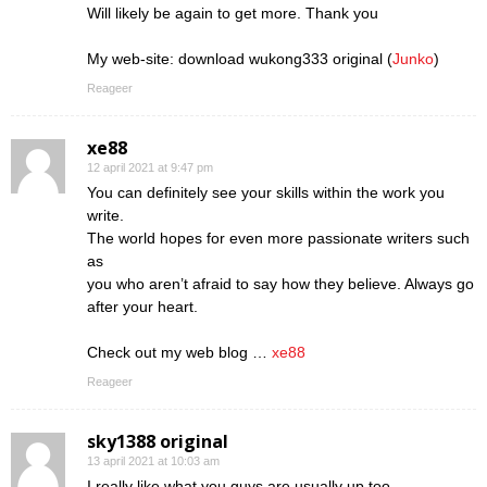
Will likely be again to get more. Thank you
My web-site: download wukong333 original (
Junko
)
Reageer
xe88
12 april 2021 at 9:47 pm
You can definitely see your skills within the work you
write.
The world hopes for even more passionate writers such
as
you who aren’t afraid to say how they believe. Always go
after your heart.
Check out my web blog …
xe88
Reageer
sky1388 original
13 april 2021 at 10:03 am
I really like what you guys are usually up too.