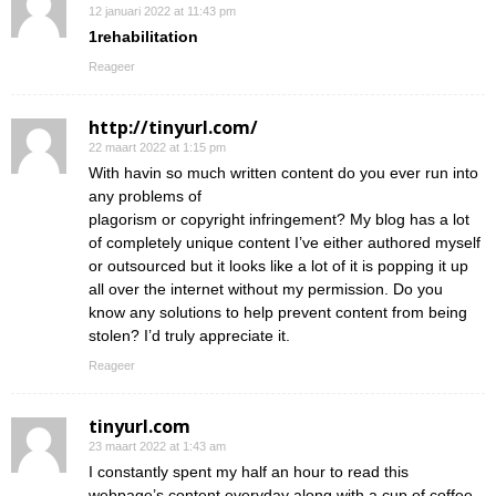
12 januari 2022 at 11:43 pm
1rehabilitation
Reageer
http://tinyurl.com/
22 maart 2022 at 1:15 pm
With havin so much written content do you ever run into
any problems of
plagorism or copyright infringement? My blog has a lot
of completely unique content I’ve either authored myself
or outsourced but it looks like a lot of it is popping it up
all over the internet without my permission. Do you
know any solutions to help prevent content from being
stolen? I’d truly appreciate it.
Reageer
tinyurl.com
23 maart 2022 at 1:43 am
I constantly spent my half an hour to read this
webpage’s content everyday along with a cup of coffee.