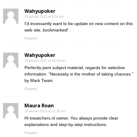
Wahyupoker
19 januari 2023 at 9:39 am
I’d incessantly want to be update on new content on this
web site, bookmarked! .
Reageer
Wahyupoker
19 januari 2023 at 10:09 am
Perfectly pent subject material, regards for selective
information. “Necessity is the mother of taking chances.”
by Mark Twain.
Reageer
Maura Roan
28 januari 2023 at 12:38 am
Hi tvwatchers.nl owner, You always provide clear
explanations and step-by-step instructions.
Reageer