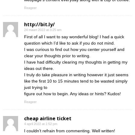
Reageer
http://bit.ly/
24 maart 2022 at 3:25 am
First of all I want to say wonderful blog! I had a quick
question which I’d like to ask if you do not mind.
I was curious to find out how you center yourself and
clear your thoughts prior to writing.
I have had difficulty clearing my thoughts in getting my
ideas out there.
I truly do take pleasure in writing however it just seems
like the first 10 to 15 minutes tend to be wasted simply
just trying to
figure out how to begin. Any ideas or hints? Kudos!
Reageer
cheap airline ticket
4 april 2022 at 1:52 pm
I couldn’t refrain from commenting. Well written!