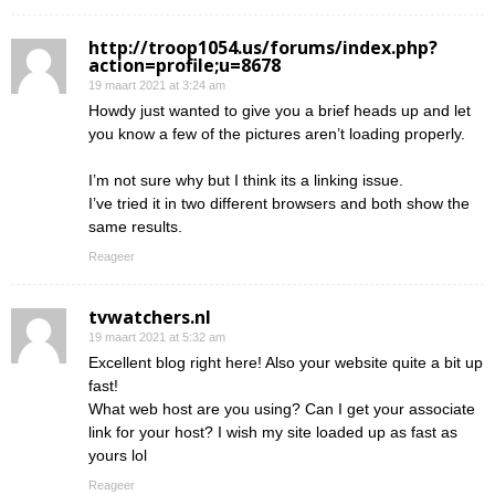
http://troop1054.us/forums/index.php?
action=profile;u=8678
19 maart 2021 at 3:24 am
Howdy just wanted to give you a brief heads up and let
you know a few of the pictures aren’t loading properly.
I’m not sure why but I think its a linking issue.
I’ve tried it in two different browsers and both show the
same results.
Reageer
tvwatchers.nl
19 maart 2021 at 5:32 am
Excellent blog right here! Also your website quite a bit up
fast!
What web host are you using? Can I get your associate
link for your host? I wish my site loaded up as fast as
yours lol
Reageer