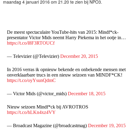
maandag 4 januari 2016 om 21.20 te zien bij NPO3.
De meest spectaculaire YouTube-hits van 2015: Mindf*ck-
presentator Victor Mids neemt Harry Piekema in het ootje in…
https://t.co/l8F3RTOUCf
— Televizier (@Televizier)
December 20, 2015
In 2016 verras ik opnieuw bekende en onbekende mensen met
onverklaarbare trucs in een nieuw seizoen van MINDF*CK!
https://t.co/oyYsunQdmC
— Victor Mids (@victor_mids)
December 18, 2015
Nieuw seizoen Mindf*ck bij AVROTROS
https://t.co/hLKn4xz4VY
— Broadcast Magazine (@broadcastmag)
December 19, 2015