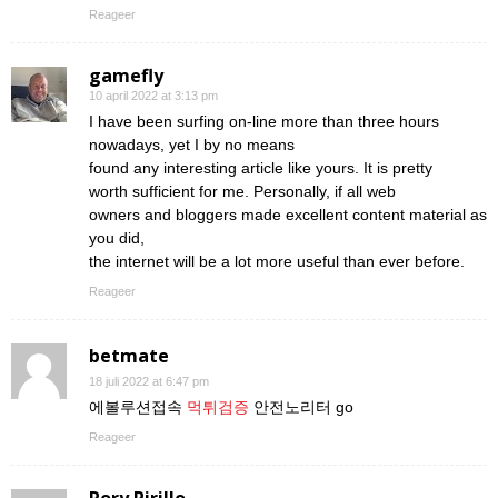
Reageer
gamefly
10 april 2022 at 3:13 pm
I have been surfing on-line more than three hours
nowadays, yet I by no means
found any interesting article like yours. It is pretty
worth sufficient for me. Personally, if all web
owners and bloggers made excellent content material as
you did,
the internet will be a lot more useful than ever before.
Reageer
betmate
18 juli 2022 at 6:47 pm
에볼루션접속
먹튀검증
안전노리터 go
Reageer
Rory Pirillo