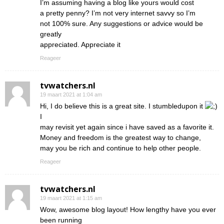
I’m assuming having a blog like yours would cost
a pretty penny? I’m not very internet savvy so I’m
not 100% sure. Any suggestions or advice would be
greatly
appreciated. Appreciate it
Reageer
tvwatchers.nl
19 maart 2021 at 1:04 am
Hi, I do believe this is a great site. I stumbledupon it
I
may revisit yet again since i have saved as a favorite it.
Money and freedom is the greatest way to change,
may you be rich and continue to help other people.
Reageer
tvwatchers.nl
19 maart 2021 at 1:15 am
Wow, awesome blog layout! How lengthy have you ever
been running