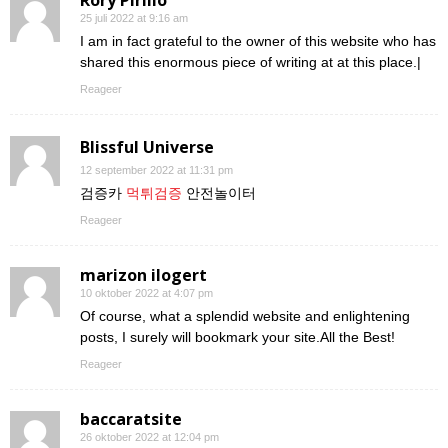
25 juli 2022 at 9:16 am
I am in fact grateful to the owner of this website who has
shared this enormous piece of writing at at this place.|
Reageer
Blissful Universe
12 september 2022 at 11:31 pm
검증카
먹튀검증
안전놀이터
Reageer
marizon ilogert
10 oktober 2022 at 4:07 pm
Of course, what a splendid website and enlightening
posts, I surely will bookmark your site.All the Best!
Reageer
baccaratsite
26 oktober 2022 at 12:04 pm