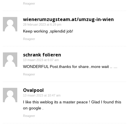
Reageer
wienerumzugsteam.at/umzug-in-wien
28 februari 2023 at 6:29 pm
Keep working ,splendid job!
Reageer
schrank folieren
13 maart 2023 at 6:07 am
WONDERFUL Post.thanks for share..more wait .. …
Reageer
Ovalpool
13 maart 2023 at 10:47 am
I like this weblog its a master peace ! Glad I found this
on google .
Reageer