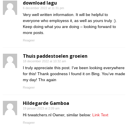
download lagu
6 december 2022 at 11:31 pm
Very well written information. It will be helpful to
everyone who employess it, as well as yours truly :).
Keep doing what you are doing – looking forward to
more posts.
Reageer
Thuis paddestoelen groeien
18 december 2022 at 10:32 am
I truly appreciate this post. I’ve been looking everywhere
for this! Thank goodness I found it on Bing. You’ve made
my day! Thx again
Reageer
Hildegarde Gamboa
19 januari 2023 at 2:09 am
Hi tvwatchers.nl Owner, similar below:
Link Text
Reageer