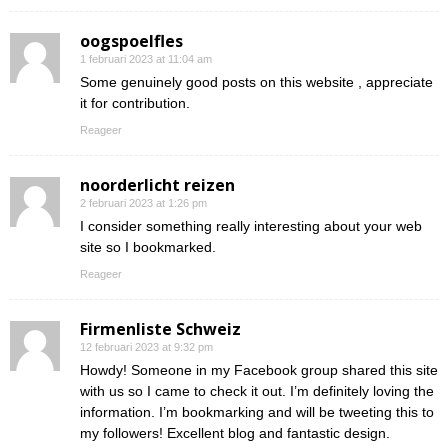
oogspoelfles
1 februari 2023 at 11:04 am
Some genuinely good posts on this website , appreciate
it for contribution.
Reageer
noorderlicht reizen
2 februari 2023 at 1:26 pm
I consider something really interesting about your web
site so I bookmarked.
Reageer
Firmenliste Schweiz
12 februari 2023 at 9:32 pm
Howdy! Someone in my Facebook group shared this site
with us so I came to check it out. I’m definitely loving the
information. I’m bookmarking and will be tweeting this to
my followers! Excellent blog and fantastic design.