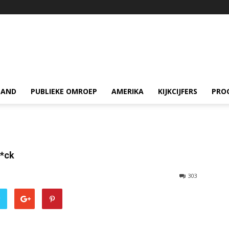
LAND
PUBLIEKE OMROEP
AMERIKA
KIJKCIJFERS
PRO
f*ck
303
r