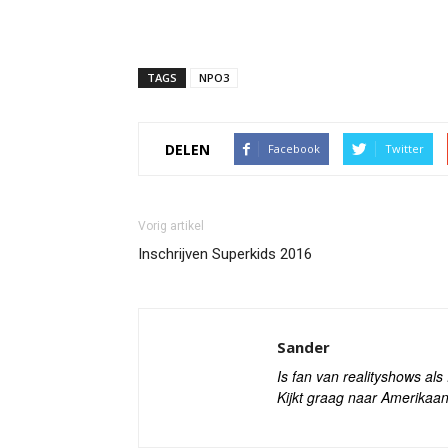
TAGS
NPO3
DELEN
Facebook
Twitter
Vorig artikel
Inschrijven Superkids 2016
Sander
Is fan van realityshows al
Kijkt graag naar Amerikaan