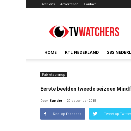
Over ons
Adverteren
Contact
TVwatchers.nl
HOME
RTL NEDERLAND
SBS NEDER
Publieke omroep
Eerste beelden tweede seizoen Mind
Door
Sander
-
20 december 2015
Deel op Facebook
Tweet op Twitte