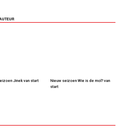
 AUTEUR
eizoen Jinek van start
Nieuw seizoen Wie is de mol? van
start