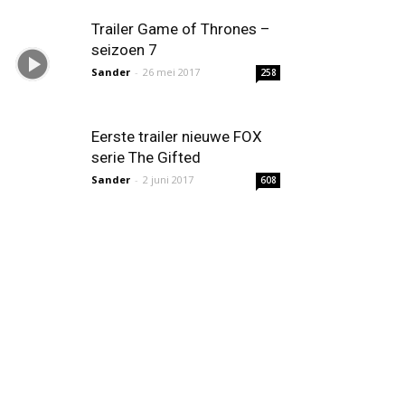
Trailer Game of Thrones –
seizoen 7
Sander
-
26 mei 2017
258
Eerste trailer nieuwe FOX
serie The Gifted
Sander
-
2 juni 2017
608