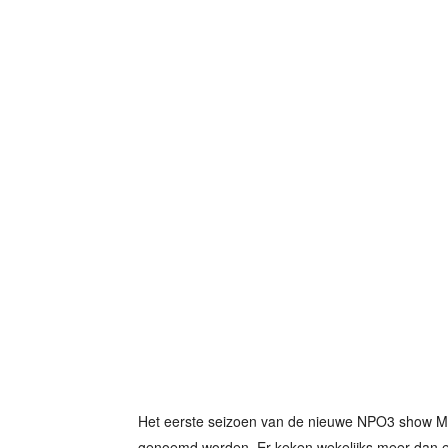
Het eerste seizoen van de nieuwe NPO3 show Min
genoemd worden. Er keken wekelijks meer dan een