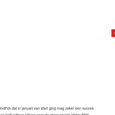
df*ck dat in januari van start ging mag zeker een succes
 half miljoen kijkers naar de show waarin Victor Mids