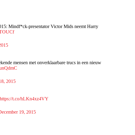
015: Mindf*ck-presentator Victor Mids neemt Harry
3RTOUCf
2015
ekende mensen met onverklaarbare trucs in een nieuw
yYsunQdmC
18, 2015
https://t.co/hLKn4xz4VY
December 19, 2015