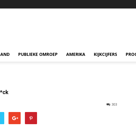
LAND
PUBLIEKE OMROEP
AMERIKA
KIJKCIJFERS
PRO
f*ck
303
r