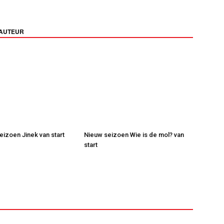
 AUTEUR
eizoen Jinek van start
Nieuw seizoen Wie is de mol? van
start