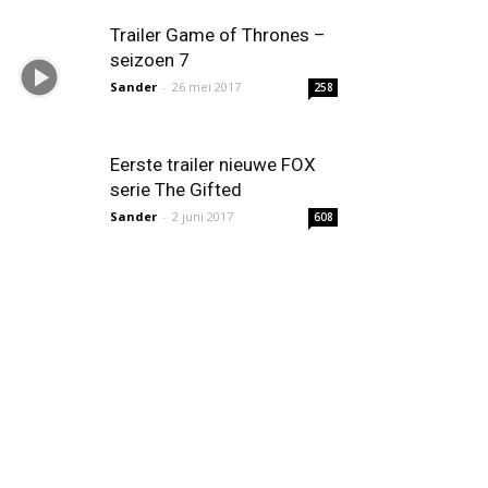
Trailer Game of Thrones –
seizoen 7
Sander
-
26 mei 2017
258
Eerste trailer nieuwe FOX
serie The Gifted
Sander
-
2 juni 2017
608