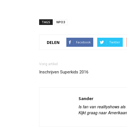
TAGS
NPO3
DELEN
Facebook
Twitter
Vorig artikel
Inschrijven Superkids 2016
Sander
Is fan van realityshows al
Kijkt graag naar Amerikaan