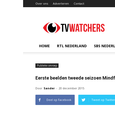
Over ons
Adverteren
Contact
TVwatchers.nl
HOME
RTL NEDERLAND
SBS NEDER
Publieke omroep
Eerste beelden tweede seizoen Mind
Door
Sander
-
20 december 2015
Deel op Facebook
Tweet op Twitte