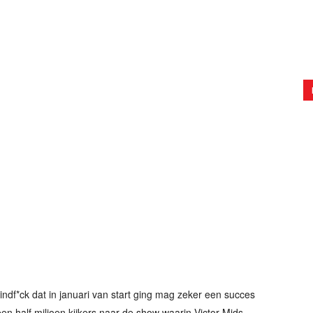
df*ck dat in januari van start ging mag zeker een succes
 half miljoen kijkers naar de show waarin Victor Mids