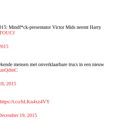
015: Mindf*ck-presentator Victor Mids neemt Harry
3RTOUCf
2015
ekende mensen met onverklaarbare trucs in een nieuw
yYsunQdmC
18, 2015
https://t.co/hLKn4xz4VY
December 19, 2015