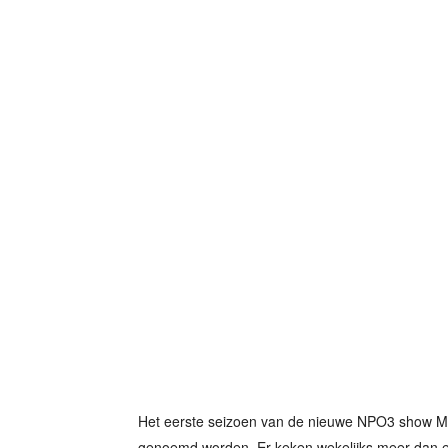
Het eerste seizoen van de nieuwe NPO3 show Min
genoemd worden. Er keken wekelijks meer dan een