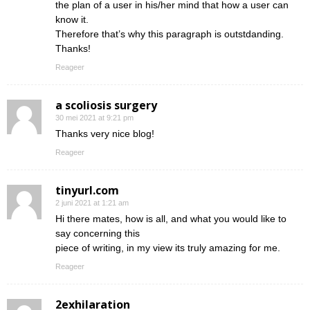
the plan of a user in his/her mind that how a user can
know it.
Therefore that’s why this paragraph is outstdanding.
Thanks!
Reageer
a scoliosis surgery
30 mei 2021 at 9:21 pm
Thanks very nice blog!
Reageer
tinyurl.com
2 juni 2021 at 1:21 am
Hi there mates, how is all, and what you would like to
say concerning this
piece of writing, in my view its truly amazing for me.
Reageer
2exhilaration