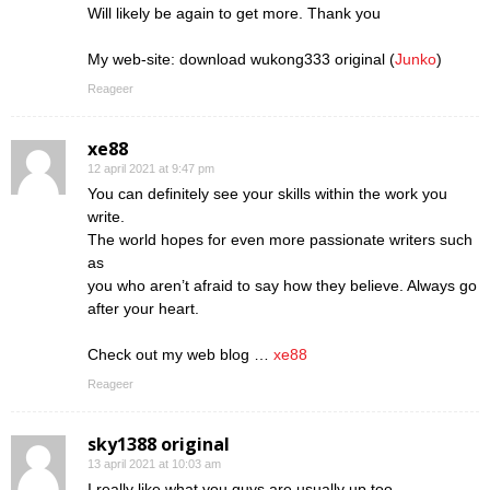
Will likely be again to get more. Thank you
My web-site: download wukong333 original (
Junko
)
Reageer
xe88
12 april 2021 at 9:47 pm
You can definitely see your skills within the work you
write.
The world hopes for even more passionate writers such
as
you who aren’t afraid to say how they believe. Always go
after your heart.
Check out my web blog …
xe88
Reageer
sky1388 original
13 april 2021 at 10:03 am
I really like what you guys are usually up too.