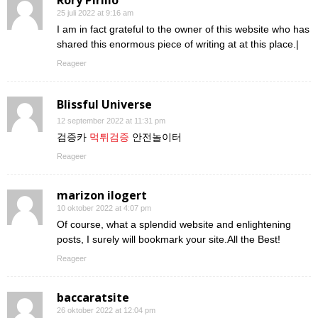
25 juli 2022 at 9:16 am
I am in fact grateful to the owner of this website who has
shared this enormous piece of writing at at this place.|
Reageer
Blissful Universe
12 september 2022 at 11:31 pm
검증카
먹튀검증
안전놀이터
Reageer
marizon ilogert
10 oktober 2022 at 4:07 pm
Of course, what a splendid website and enlightening
posts, I surely will bookmark your site.All the Best!
Reageer
baccaratsite
26 oktober 2022 at 12:04 pm