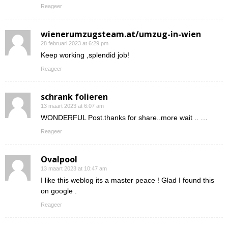
Reageer
wienerumzugsteam.at/umzug-in-wien
28 februari 2023 at 6:29 pm
Keep working ,splendid job!
Reageer
schrank folieren
13 maart 2023 at 6:07 am
WONDERFUL Post.thanks for share..more wait .. …
Reageer
Ovalpool
13 maart 2023 at 10:47 am
I like this weblog its a master peace ! Glad I found this
on google .
Reageer