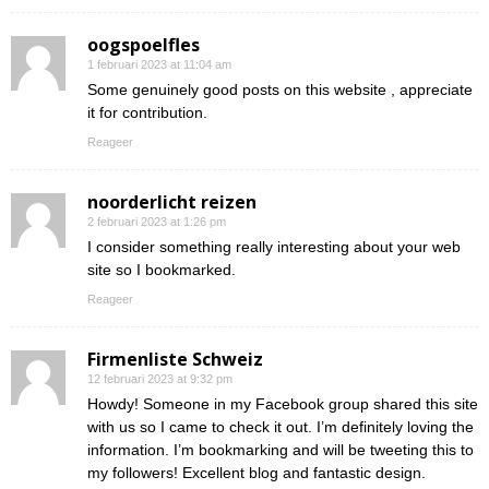
oogspoelfles
1 februari 2023 at 11:04 am
Some genuinely good posts on this website , appreciate
it for contribution.
Reageer
noorderlicht reizen
2 februari 2023 at 1:26 pm
I consider something really interesting about your web
site so I bookmarked.
Reageer
Firmenliste Schweiz
12 februari 2023 at 9:32 pm
Howdy! Someone in my Facebook group shared this site
with us so I came to check it out. I’m definitely loving the
information. I’m bookmarking and will be tweeting this to
my followers! Excellent blog and fantastic design.