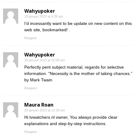
Wahyupoker
19 januari 2023 at 9:39 am
I’d incessantly want to be update on new content on this
web site, bookmarked! .
Reageer
Wahyupoker
19 januari 2023 at 10:09 am
Perfectly pent subject material, regards for selective
information. “Necessity is the mother of taking chances.”
by Mark Twain.
Reageer
Maura Roan
28 januari 2023 at 12:38 am
Hi tvwatchers.nl owner, You always provide clear
explanations and step-by-step instructions.
Reageer