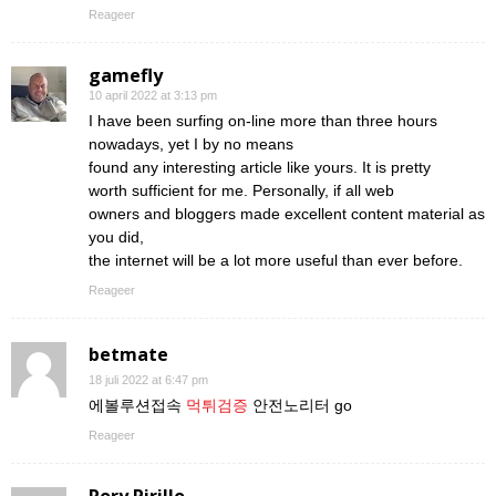
Reageer
gamefly
10 april 2022 at 3:13 pm
I have been surfing on-line more than three hours
nowadays, yet I by no means
found any interesting article like yours. It is pretty
worth sufficient for me. Personally, if all web
owners and bloggers made excellent content material as
you did,
the internet will be a lot more useful than ever before.
Reageer
betmate
18 juli 2022 at 6:47 pm
에볼루션접속
먹튀검증
안전노리터 go
Reageer
Rory Pirillo