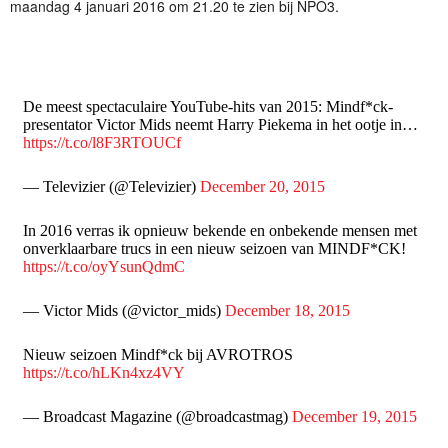
maandag 4 januari 2016 om 21.20 te zien bij NPO3.
De meest spectaculaire YouTube-hits van 2015: Mindf*ck-
presentator Victor Mids neemt Harry Piekema in het ootje in…
https://t.co/l8F3RTOUCf
— Televizier (@Televizier)
December 20, 2015
In 2016 verras ik opnieuw bekende en onbekende mensen met
onverklaarbare trucs in een nieuw seizoen van MINDF*CK!
https://t.co/oyYsunQdmC
— Victor Mids (@victor_mids)
December 18, 2015
Nieuw seizoen Mindf*ck bij AVROTROS
https://t.co/hLKn4xz4VY
— Broadcast Magazine (@broadcastmag)
December 19, 2015