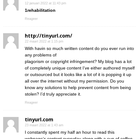
12 januari 2022 at 11:43 pm
1rehabilitation
Reageer
http://tinyurl.com/
22 maart 2022 at 1:15 pm
With havin so much written content do you ever run into
any problems of
plagorism or copyright infringement? My blog has a lot
of completely unique content I’ve either authored myself
or outsourced but it looks like a lot of it is popping it up
all over the internet without my permission. Do you
know any solutions to help prevent content from being
stolen? I’d truly appreciate it.
Reageer
tinyurl.com
23 maart 2022 at 1:43 am
I constantly spent my half an hour to read this
webpage’s content everyday along with a cup of coffee.