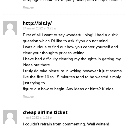
Reageer
http://bit.ly/
24 maart 2022 at 3:25 am
First of all I want to say wonderful blog! I had a quick
question which I’d like to ask if you do not mind.
I was curious to find out how you center yourself and
clear your thoughts prior to writing.
I have had difficulty clearing my thoughts in getting my
ideas out there.
I truly do take pleasure in writing however it just seems
like the first 10 to 15 minutes tend to be wasted simply
just trying to
figure out how to begin. Any ideas or hints? Kudos!
Reageer
cheap airline ticket
4 april 2022 at 1:52 pm
I couldn’t refrain from commenting. Well written!