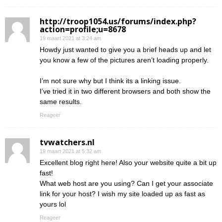
http://troop1054.us/forums/index.php?
action=profile;u=8678
19 maart 2021 at 3:24 am
Howdy just wanted to give you a brief heads up and let
you know a few of the pictures aren’t loading properly.
I’m not sure why but I think its a linking issue.
I’ve tried it in two different browsers and both show the
same results.
Reageer
tvwatchers.nl
19 maart 2021 at 5:32 am
Excellent blog right here! Also your website quite a bit up
fast!
What web host are you using? Can I get your associate
link for your host? I wish my site loaded up as fast as
yours lol
Reageer