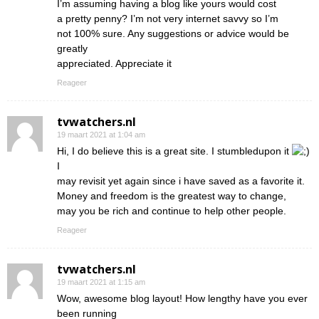
I’m assuming having a blog like yours would cost
a pretty penny? I’m not very internet savvy so I’m
not 100% sure. Any suggestions or advice would be
greatly
appreciated. Appreciate it
Reageer
tvwatchers.nl
19 maart 2021 at 1:04 am
Hi, I do believe this is a great site. I stumbledupon it
I
may revisit yet again since i have saved as a favorite it.
Money and freedom is the greatest way to change,
may you be rich and continue to help other people.
Reageer
tvwatchers.nl
19 maart 2021 at 1:15 am
Wow, awesome blog layout! How lengthy have you ever
been running