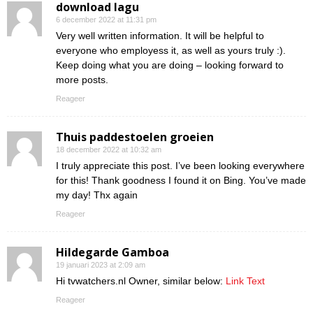
download lagu
6 december 2022 at 11:31 pm
Very well written information. It will be helpful to
everyone who employess it, as well as yours truly :).
Keep doing what you are doing – looking forward to
more posts.
Reageer
Thuis paddestoelen groeien
18 december 2022 at 10:32 am
I truly appreciate this post. I’ve been looking everywhere
for this! Thank goodness I found it on Bing. You’ve made
my day! Thx again
Reageer
Hildegarde Gamboa
19 januari 2023 at 2:09 am
Hi tvwatchers.nl Owner, similar below:
Link Text
Reageer