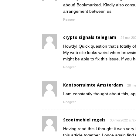
about! Bookmarked. Kindly also consul
arrangement between us!
Reageer
crypto signals telegram
24 mei 20
Howdy! Quick question that’s totally o
My web site looks weird when browsing
might be able to fix this issue. If y
Reageer
Kantoorruimte Amsterdam
28 me
I am constantly thought about this, app
Reageer
Scootmobiel regels
30 mei 2022 at 9
Having read this I thought it was very 
this article together. I once again fi