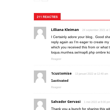
211 REACTIES
Lilliana Kleiman
24 september 2021 at 
I Certainly adore your blog.. Good sh
reply again as I’m eager to create m
which you received this from or what 
loqua.munhea.se/map6.php ombre ko
Reageer
1customise
13 januari 2022 at 12:40 am
1activated
Reageer
Salvador Gervasi
1 mei 2022 at 8:00 p
Thank you a bunch for sharing this wi