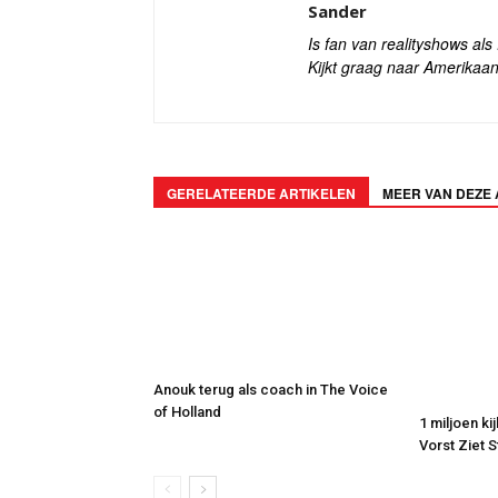
Sander
Is fan van realityshows al
Kijkt graag naar Amerikaan
GERELATEERDE ARTIKELEN
MEER VAN DEZE
Anouk terug als coach in The Voice
of Holland
1 miljoen ki
Vorst Ziet 