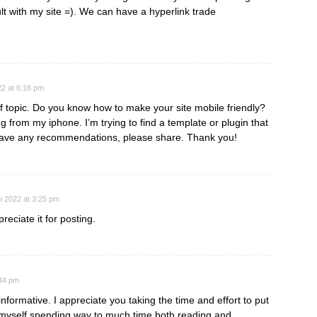
t with my site =). We can have a hyperlink trade
22 at 6:16 pm
ff topic. Do you know how to make your site mobile friendly?
 from my iphone. I’m trying to find a template or plugin that
ou have any recommendations, please share. Thank you!
i 2022 at 3:25 pm
reciate it for posting.
:44 pm
informative. I appreciate you taking the time and effort to put
nd myself spending way to much time both reading and