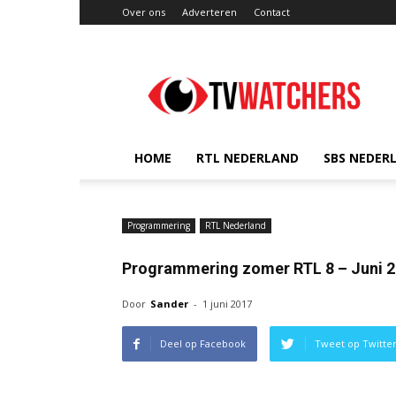
Over ons
Adverteren
Contact
TVwatchers.nl
HOME
RTL NEDERLAND
SBS NEDER
Programmering
RTL Nederland
Programmering zomer RTL 8 – Juni 
Door
Sander
-
1 juni 2017
Deel op Facebook
Tweet op Twitte