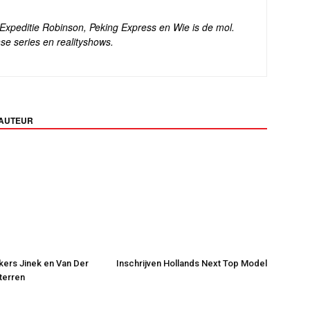
s Expeditie Robinson, Peking Express en Wie is de mol.
se series en realityshows.
 AUTEUR
jkers Jinek en Van Der
Inschrijven Hollands Next Top Model
Sterren