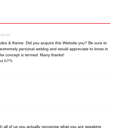
3:52 am
ades & theme. Did you acquire this Website you? Be sure to
y extremely personal weblog and would appreciate to know in
the concept is termed. Many thanks!
rt h??r
m
th all of us you actually recognise what you are speaking