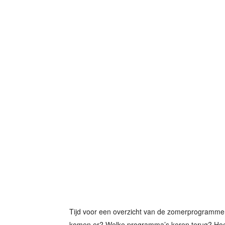
Tijd voor een overzicht van de zomerprogramme
komen er? Welke programma’s keren terug? Hoe 