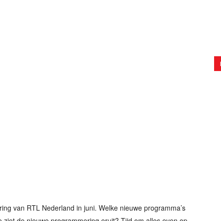
ring van RTL Nederland in juni. Welke nieuwe programma’s
ziet de nieuwe programmering eruit? Tijd om alles even op