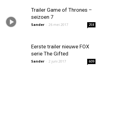
Trailer Game of Thrones –
seizoen 7
Sander
-
26 mei 2017
258
Eerste trailer nieuwe FOX
serie The Gifted
Sander
-
2 juni 2017
609