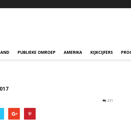
LAND
PUBLIEKE OMROEP
AMERIKA
KIJKCIJFERS
PRO
2017
211
r