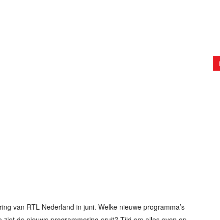
ring van RTL Nederland in juni. Welke nieuwe programma’s
ziet de nieuwe programmering eruit? Tijd om alles even op