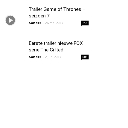
Trailer Game of Thrones –
seizoen 7
Sander
-
26 mei 2017
258
Eerste trailer nieuwe FOX
serie The Gifted
Sander
-
2 juni 2017
608