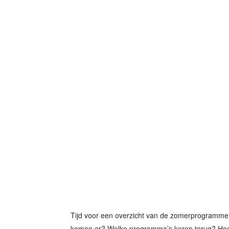
Tijd voor een overzicht van de zomerprogramme
komen er? Welke programma’s keren terug? Hoe 