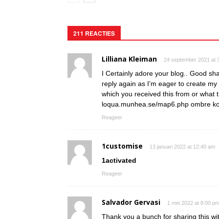
211 REACTIES
Lilliana Kleiman
24 september 2021 at 
I Certainly adore your blog.. Good sh
reply again as I’m eager to create m
which you received this from or what 
loqua.munhea.se/map6.php ombre ko
Reageer
1customise
13 januari 2022 at 12:40 am
1activated
Reageer
Salvador Gervasi
1 mei 2022 at 8:00 p
Thank you a bunch for sharing this wi