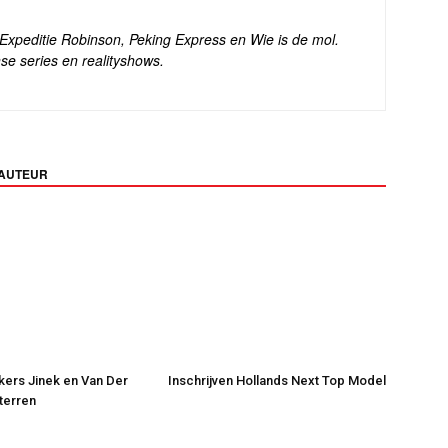
s Expeditie Robinson, Peking Express en Wie is de mol.
se series en realityshows.
 AUTEUR
jkers Jinek en Van Der
Inschrijven Hollands Next Top Model
Sterren