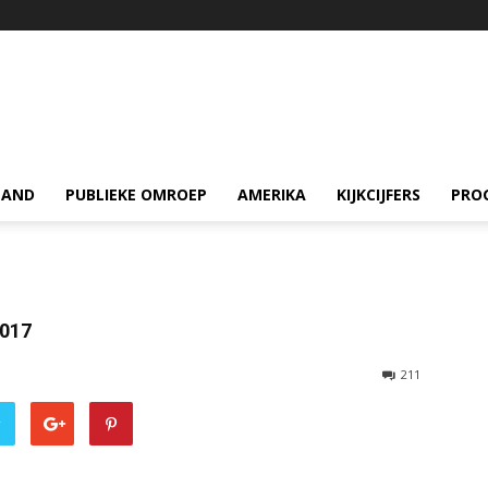
LAND
PUBLIEKE OMROEP
AMERIKA
KIJKCIJFERS
PRO
2017
211
r