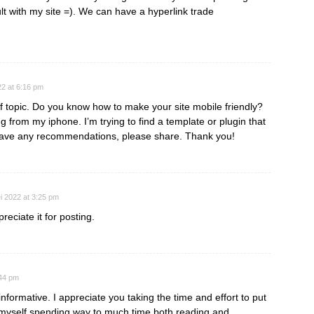
t with my site =). We can have a hyperlink trade
22 at 6:16 pm
ff topic. Do you know how to make your site mobile friendly?
 from my iphone. I’m trying to find a template or plugin that
ou have any recommendations, please share. Thank you!
i 2022 at 3:25 pm
reciate it for posting.
:44 pm
informative. I appreciate you taking the time and effort to put
nd myself spending way to much time both reading and