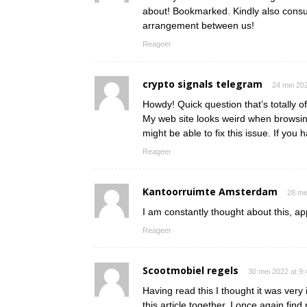
about! Bookmarked. Kindly also consul
arrangement between us!
Reageer
crypto signals telegram
24 mei 20
Howdy! Quick question that’s totally o
My web site looks weird when browsing
might be able to fix this issue. If y
Reageer
Kantoorruimte Amsterdam
28 me
I am constantly thought about this, app
Reageer
Scootmobiel regels
30 mei 2022 at 9
Having read this I thought it was very 
this article together. I once again fi