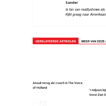
Sander
Is fan van realityshows al
Kijkt graag naar Amerikaan
GERELATEERDE ARTIKELEN
MEER VAN DEZE
Anouk terug als coach in The Voice
of Holland
1 miljoen ki
Vorst Ziet 