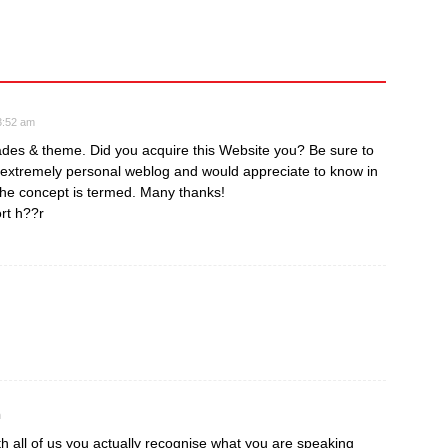
3:52 am
ades & theme. Did you acquire this Website you? Be sure to
y extremely personal weblog and would appreciate to know in
the concept is termed. Many thanks!
rt h??r
m
th all of us you actually recognise what you are speaking