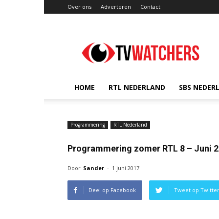
Over ons
Adverteren
Contact
TVwatchers.nl
HOME
RTL NEDERLAND
SBS NEDER
Programmering
RTL Nederland
Programmering zomer RTL 8 – Juni 
Door
Sander
-
1 juni 2017
Deel op Facebook
Tweet op Twitte