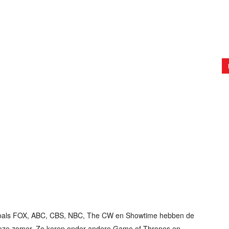
zoals FOX, ABC, CBS, NBC, The CW en Showtime hebben de
eze zomer. Zo keren onder andere Game of Thrones en