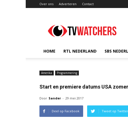
Over ons
Adverteren
Contact
TVwatchers.nl
HOME
RTL NEDERLAND
SBS NEDER
Amerika
Programmering
Start en premiere datums USA zomer
Door
Sander
-
29 mei 2017
Deel op Facebook
Tweet op Twitte