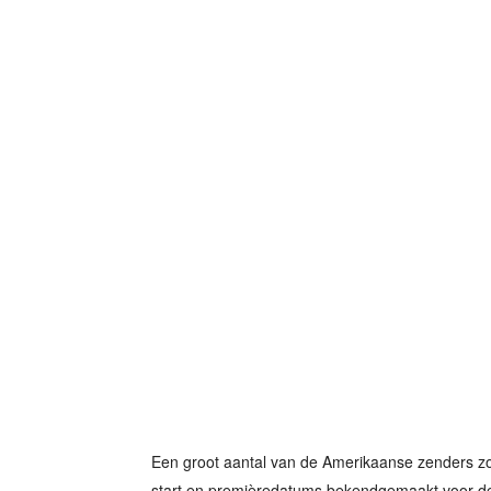
Een groot aantal van de Amerikaanse zenders 
start en premièredatums bekendgemaakt voor d