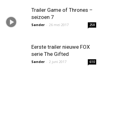
Trailer Game of Thrones –
seizoen 7
Sander
-
26 mei 2017
258
Eerste trailer nieuwe FOX
serie The Gifted
Sander
-
2 juni 2017
610