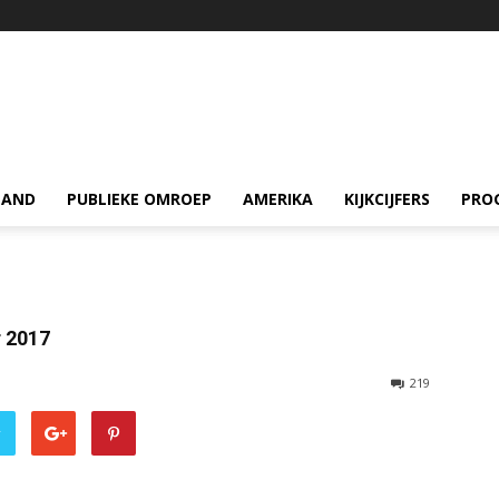
LAND
PUBLIEKE OMROEP
AMERIKA
KIJKCIJFERS
PRO
 2017
219
r