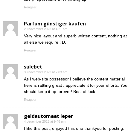
Reageer
Parfum günstiger kaufen
29 november 2023 at 4:21 am
Very nice layout and superb written content, nothing at
all else we require : D.
Reageer
sulebet
30 november 2023 at 2:03 am
As I web-site possessor I believe the content material
here is rattling great , appreciate it for your efforts. You
should keep it up forever! Best of luck.
Reageer
geldautomaat Ieper
4 december 2023 at 9:48 pm
I like this post, enjoyed this one thankyou for posting.