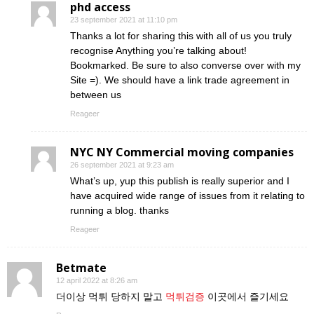
phd access
23 september 2021 at 11:10 pm
Thanks a lot for sharing this with all of us you truly
recognise Anything you’re talking about!
Bookmarked. Be sure to also converse over with my
Site =). We should have a link trade agreement in
between us
Reageer
NYC NY Commercial moving companies
26 september 2021 at 9:23 am
What’s up, yup this publish is really superior and I
have acquired wide range of issues from it relating to
running a blog. thanks
Reageer
Betmate
12 april 2022 at 8:26 am
더이상 먹튀 당하지 말고
먹튀검증
이곳에서 즐기세요