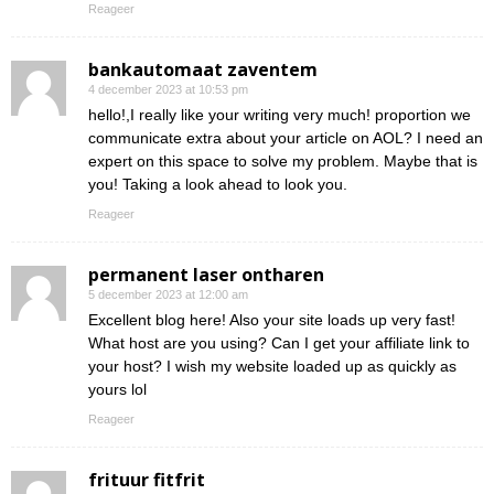
Reageer
bankautomaat zaventem
4 december 2023 at 10:53 pm
hello!,I really like your writing very much! proportion we
communicate extra about your article on AOL? I need an
expert on this space to solve my problem. Maybe that is
you! Taking a look ahead to look you.
Reageer
permanent laser ontharen
5 december 2023 at 12:00 am
Excellent blog here! Also your site loads up very fast!
What host are you using? Can I get your affiliate link to
your host? I wish my website loaded up as quickly as
yours lol
Reageer
frituur fitfrit