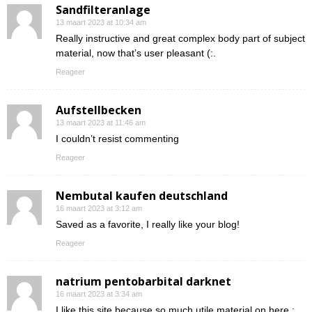
Sandfilteranlage
13 maart 2023 at 10:34 am
Really instructive and great complex body part of subject
material, now that’s user pleasant (:.
Reageer
Aufstellbecken
13 maart 2023 at 11:46 am
I couldn’t resist commenting
Reageer
Nembutal kaufen deutschland
16 maart 2023 at 3:12 am
Saved as a favorite, I really like your blog!
Reageer
natrium pentobarbital darknet
16 maart 2023 at 3:34 am
I like this site because so much utile material on here :