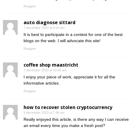
Reageer
auto diagnose sittard
7 december 2023 at 9:16 am
It is best to participate in a contest for one of the best
blogs on the web. I will advocate this site!
Reageer
coffee shop maastricht
7 december 2023 at 10:06 am
I enjoy your piece of work, appreciate it for all the
informative articles.
Reageer
how to recover stolen cryptocurrency
9 december 2023 at 7:46 am
Really enjoyed this article, is there any way I can receive
an email every time you make a fresh post?