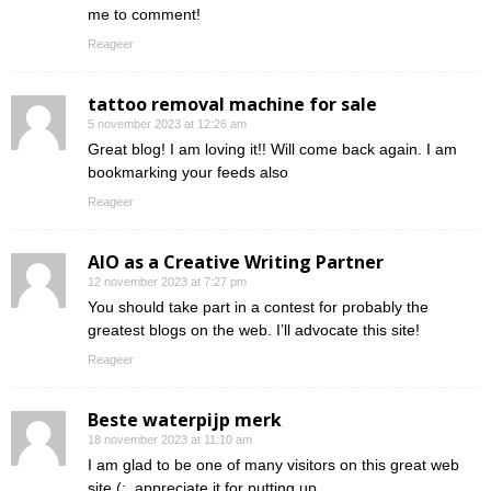
me to comment!
Reageer
tattoo removal machine for sale
5 november 2023 at 12:26 am
Great blog! I am loving it!! Will come back again. I am
bookmarking your feeds also
Reageer
AIO as a Creative Writing Partner
12 november 2023 at 7:27 pm
You should take part in a contest for probably the
greatest blogs on the web. I’ll advocate this site!
Reageer
Beste waterpijp merk
18 november 2023 at 11:10 am
I am glad to be one of many visitors on this great web
site (:, appreciate it for putting up.