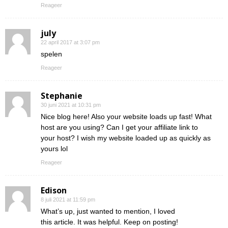
Reageer
july
22 april 2017 at 3:07 pm
spelen
Reageer
Stephanie
30 juni 2021 at 10:31 pm
Nice blog here! Also your website loads up fast! What
host are you using? Can I get your affiliate link to
your host? I wish my website loaded up as quickly as
yours lol
Reageer
Edison
8 juli 2021 at 11:59 pm
What’s up, just wanted to mention, I loved
this article. It was helpful. Keep on posting!