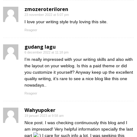
zmozeroteriloren
23 november 2022 at 5:07 pm
I love your writing style truly loving this site.
Reageer
gudang lagu
6 december 2022 at 11:18 pm
I’m really impressed with your writing skills and also with
the layout on your weblog. Is this a paid theme or did
you customize it yourself? Anyway keep up the excellent
quality writing, it’s rare to see a nice blog like this one
nowadays..
Reageer
Wahyupoker
19 januari 2023 at 9:58 am
Nice post. I was checking continuously this blog and I
am impressed! Very helpful information specially the last
part
I care for such info a lot. I was seeking this