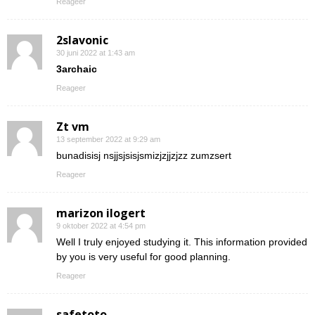
Reageer
2slavonic
30 juni 2022 at 1:43 am
3archaic
Reageer
Zt vm
13 september 2022 at 9:29 am
bunadisisj nsjjsjsisjsmizjzjjzjzz zumzsert
Reageer
marizon ilogert
9 oktober 2022 at 4:54 pm
Well I truly enjoyed studying it. This information provided
by you is very useful for good planning.
Reageer
safetoto