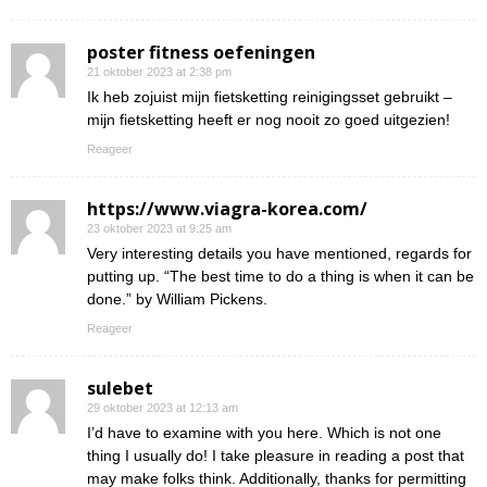
poster fitness oefeningen
21 oktober 2023 at 2:38 pm
Ik heb zojuist mijn fietsketting reinigingsset gebruikt –
mijn fietsketting heeft er nog nooit zo goed uitgezien!
Reageer
https://www.viagra-korea.com/
23 oktober 2023 at 9:25 am
Very interesting details you have mentioned, regards for
putting up. “The best time to do a thing is when it can be
done.” by William Pickens.
Reageer
sulebet
29 oktober 2023 at 12:13 am
I’d have to examine with you here. Which is not one
thing I usually do! I take pleasure in reading a post that
may make folks think. Additionally, thanks for permitting