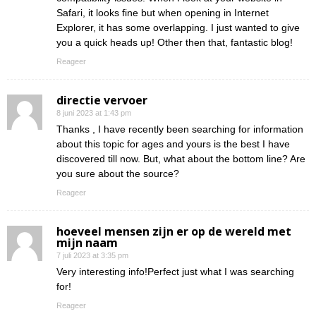
Safari, it looks fine but when opening in Internet
Explorer, it has some overlapping. I just wanted to give
you a quick heads up! Other then that, fantastic blog!
Reageer
directie vervoer
8 juni 2023 at 1:43 pm
Thanks , I have recently been searching for information
about this topic for ages and yours is the best I have
discovered till now. But, what about the bottom line? Are
you sure about the source?
Reageer
hoeveel mensen zijn er op de wereld met
mijn naam
7 juli 2023 at 3:35 pm
Very interesting info!Perfect just what I was searching
for!
Reageer