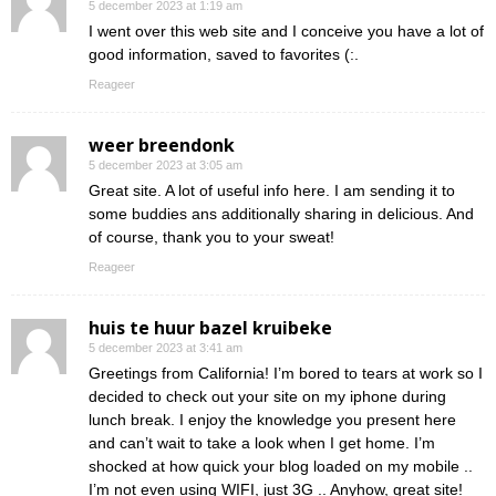
5 december 2023 at 1:19 am
I went over this web site and I conceive you have a lot of
good information, saved to favorites (:.
Reageer
weer breendonk
5 december 2023 at 3:05 am
Great site. A lot of useful info here. I am sending it to
some buddies ans additionally sharing in delicious. And
of course, thank you to your sweat!
Reageer
huis te huur bazel kruibeke
5 december 2023 at 3:41 am
Greetings from California! I’m bored to tears at work so I
decided to check out your site on my iphone during
lunch break. I enjoy the knowledge you present here
and can’t wait to take a look when I get home. I’m
shocked at how quick your blog loaded on my mobile ..
I’m not even using WIFI, just 3G .. Anyhow, great site!