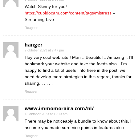
Watch Skinny for you!
https://cupidocam.com/content/tags/mistress
–
Streaming Live
Reageer
hanger
7 oktober 2023 at 7:47 pm
Hey very cool web site!! Man .. Beautiful .. Amazing .. I’ll
bookmark your website and take the feeds also…I’m
happy to find a lot of useful info here in the post, we
need develop more strategies in this regard, thanks for
sharing. . . . . .
Reageer
www.immomoraira.com/nl/
13 oktober 2023 at 12:13 am
There may be noticeably a bundle to know about this. I
assume you made sure nice points in features also.
Reageer