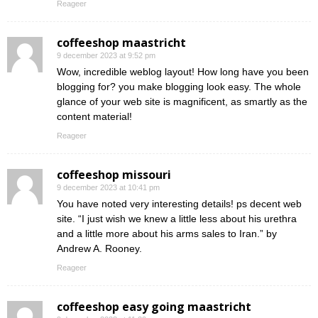
Reageer
coffeeshop maastricht
9 december 2023 at 9:52 pm
Wow, incredible weblog layout! How long have you been
blogging for? you make blogging look easy. The whole
glance of your web site is magnificent, as smartly as the
content material!
Reageer
coffeeshop missouri
9 december 2023 at 10:41 pm
You have noted very interesting details! ps decent web
site. “I just wish we knew a little less about his urethra
and a little more about his arms sales to Iran.” by
Andrew A. Rooney.
Reageer
coffeeshop easy going maastricht