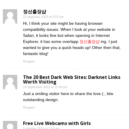
정선출장샵
22 augustus 2023 at 5:53 am
Hi, I think your site might be having browser
compatibility issues. When I look at your website in
Safari, it looks fine but when opening in Internet
Explorer, it has some overlapp
정선출장샵
ing. I just
wanted to give you a quick heads up! Other then that,
fantastic blog!
Reageer
The 20 Best Dark Web Sites: Darknet Links
Worth Visiting
14 september 2023 at 12:49 pm
Just a smiling visitor here to share the love (:, btw
outstanding design.
Reageer
Free Live Webcams with Girls
5 oktober 2023 at 1:50 am