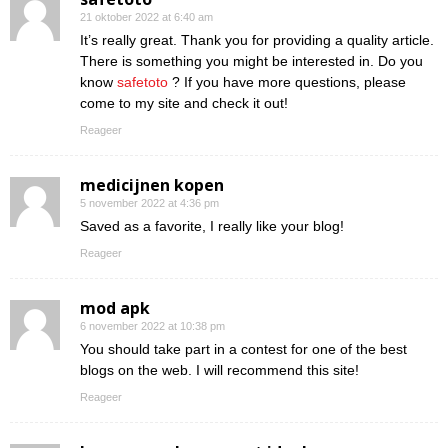
21 oktober 2022 at 6:40 am
It’s really great. Thank you for providing a quality article.
There is something you might be interested in. Do you
know
safetoto
? If you have more questions, please
come to my site and check it out!
Reageer
medicijnen kopen
5 november 2022 at 4:36 pm
Saved as a favorite, I really like your blog!
Reageer
mod apk
6 november 2022 at 10:38 pm
You should take part in a contest for one of the best
blogs on the web. I will recommend this site!
Reageer