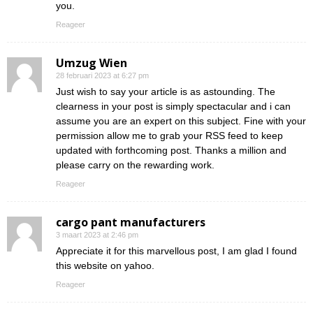
you.
Reageer
Umzug Wien
28 februari 2023 at 6:27 pm
Just wish to say your article is as astounding. The
clearness in your post is simply spectacular and i can
assume you are an expert on this subject. Fine with your
permission allow me to grab your RSS feed to keep
updated with forthcoming post. Thanks a million and
please carry on the rewarding work.
Reageer
cargo pant manufacturers
3 maart 2023 at 2:46 pm
Appreciate it for this marvellous post, I am glad I found
this website on yahoo.
Reageer