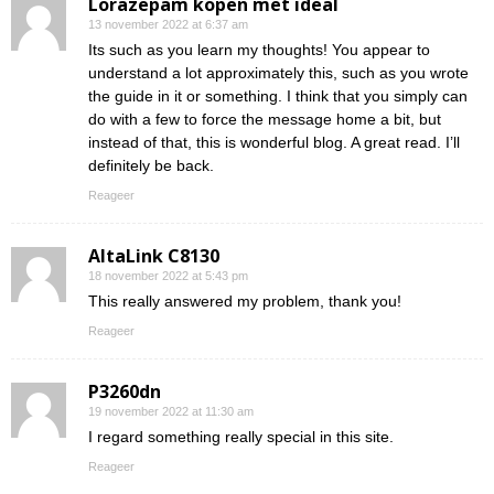
Lorazepam kopen met ideal
13 november 2022 at 6:37 am
Its such as you learn my thoughts! You appear to
understand a lot approximately this, such as you wrote
the guide in it or something. I think that you simply can
do with a few to force the message home a bit, but
instead of that, this is wonderful blog. A great read. I’ll
definitely be back.
Reageer
AltaLink C8130
18 november 2022 at 5:43 pm
This really answered my problem, thank you!
Reageer
P3260dn
19 november 2022 at 11:30 am
I regard something really special in this site.
Reageer