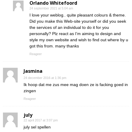
Orlando Whitefoord
24 september 2021 at 5:04 am
I love your weblog.. quite pleasant colours & theme.
Did you make this Web-site yourself or did you seek
the services of an individual to do it for you
personally? Plz react as I’m aiming to design and
style my own website and wish to find out where by u
got this from. many thanks
Reageer
Jasmina
24 december 2016 at 1:36 pm
Ik hoop dat me zus mee mag doen ze is facking goed in
zingen
Reageer
july
22 april 2017 at 3:07 pm
july sel spellen