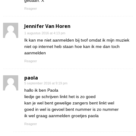
gedaan. X
Reageer
Jennifer Van Horen
1 augustus 2016 at 4:13 pm
Ik kan me niet aanmelden bij tvof omdat ik mijn muziek
niet op internet heb staan hoe kan ik me dan toch
aanmelden
Reageer
paola
5 september 2016 at 9:19 pm
hallo ik ben Paola
liedje ge schrijven linkt het is zo goed
kan je wel bent gewelige zangers bent linkt wel
goed in wel is gevoel bent nummer is zo nummer
ik wel graag aanmelden groetjes paola
Reageer