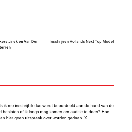
jkers Jinek en Van Der
Inschrijven Hollands Next Top Model
Sterren
als ik me inschrijf ik dus wordt beoordeeld aan de hand van de
d besloten of ik langs mag komen om auditie te doen? Hoe
f kan hier geen uitspraak over worden gedaan. X