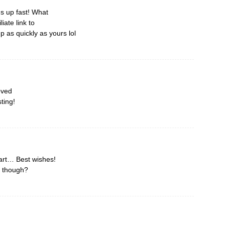
ds up fast! What
iate link to
 as quickly as yours lol
oved
sting!
eart… Best wishes!
s though?