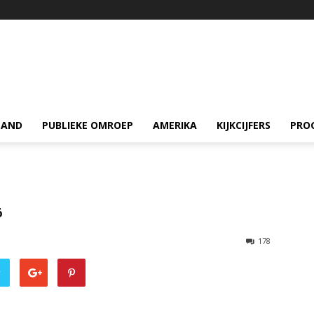
LAND
PUBLIEKE OMROEP
AMERIKA
KIJKCIJFERS
PRO
6
178
r