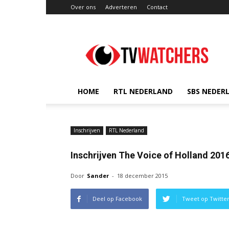
Over ons
Adverteren
Contact
TVwatchers.nl
HOME
RTL NEDERLAND
SBS NEDER
Inschrijven
RTL Nederland
Inschrijven The Voice of Holland 201
Door
Sander
-
18 december 2015
Deel op Facebook
Tweet op Twitte