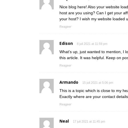
Nice blog here! Also your website loa
host are you using? Can I get your affil
your host? I wish my website loaded up
Reageer
Edison
8 juli 2021 at 11:59 pm
What’s up, just wanted to mention, I l
this article. It was helpful. Keep on po
Reageer
Armando
15 juli 2021 at 5:06 pm
This is a topic which is close to my h
Exactly where are your contact detail
Reageer
Neal
17 juli 2021 at 11:45 pm