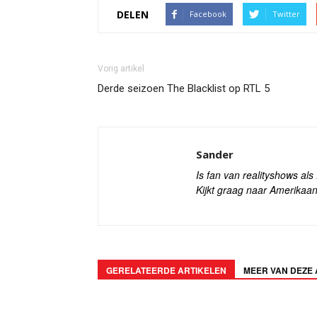
DELEN
Facebook
Twitter
Vorig artikel
Derde seizoen The Blacklist op RTL 5
Sander
Is fan van realityshows al
Kijkt graag naar Amerikaan
GERELATEERDE ARTIKELEN
MEER VAN DEZE