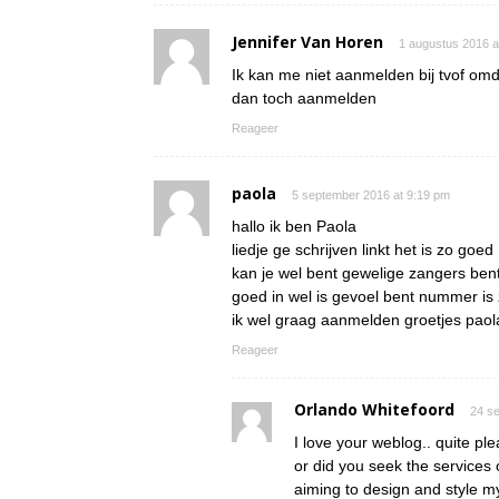
Jennifer Van Horen
1 augustus 2016 a
Ik kan me niet aanmelden bij tvof omd
dan toch aanmelden
Reageer
paola
5 september 2016 at 9:19 pm
hallo ik ben Paola
liedje ge schrijven linkt het is zo goed
kan je wel bent gewelige zangers bent 
goed in wel is gevoel bent nummer i
ik wel graag aanmelden groetjes paol
Reageer
Orlando Whitefoord
24 s
I love your weblog.. quite pl
or did you seek the services o
aiming to design and style my