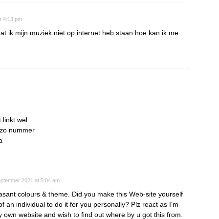
t 4:13 pm
at ik mijn muziek niet op internet heb staan hoe kan ik me
linkt wel
s zo nummer
a
eptember 2021 at 5:04 am
easant colours & theme. Did you make this Web-site yourself
f an individual to do it for you personally? Plz react as I’m
 own website and wish to find out where by u got this from.