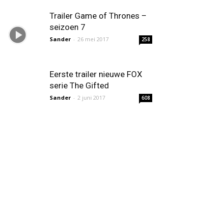
Trailer Game of Thrones –
seizoen 7
Sander
-
26 mei 2017
258
Eerste trailer nieuwe FOX
serie The Gifted
Sander
-
2 juni 2017
608