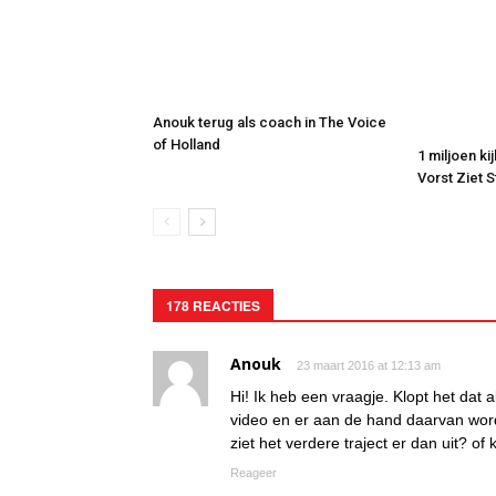
Anouk terug als coach in The Voice
of Holland
1 miljoen ki
Vorst Ziet 
178 REACTIES
Anouk
23 maart 2016 at 12:13 am
Hi! Ik heb een vraagje. Klopt het dat 
video en er aan de hand daarvan wor
ziet het verdere traject er dan uit? o
Reageer