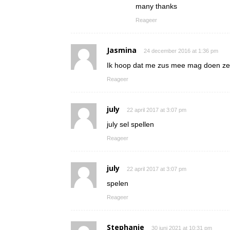
many thanks
Reageer
Jasmina
24 december 2016 at 1:36 pm
Ik hoop dat me zus mee mag doen ze i
Reageer
july
22 april 2017 at 3:07 pm
july sel spellen
Reageer
july
22 april 2017 at 3:07 pm
spelen
Reageer
Stephanie
30 juni 2021 at 10:31 pm