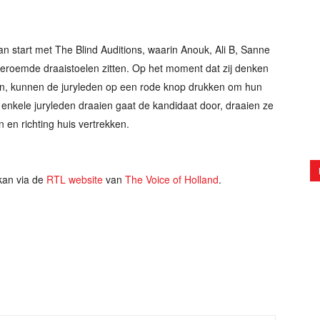
n start met The Blind Auditions, waarin Anouk, Ali B, Sanne
beroemde draaistoelen zitten. Op het moment dat zij denken
en, kunnen de juryleden op een rode knop drukken om hun
 enkele juryleden draaien gaat de kandidaat door, draaien ze
 en richting huis vertrekken.
an via de
RTL website
van
The Voice of Holland
.