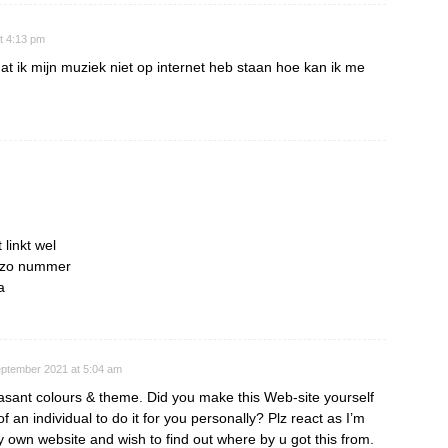
t 4:13 pm
at ik mijn muziek niet op internet heb staan hoe kan ik me
linkt wel
s zo nummer
a
eptember 2021 at 5:04 am
easant colours & theme. Did you make this Web-site yourself
f an individual to do it for you personally? Plz react as I’m
 own website and wish to find out where by u got this from.