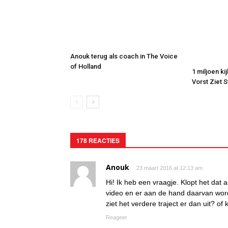
Anouk terug als coach in The Voice
of Holland
1 miljoen ki
Vorst Ziet 
178 REACTIES
Anouk
23 maart 2016 at 12:13 am
Hi! Ik heb een vraagje. Klopt het dat 
video en er aan de hand daarvan wor
ziet het verdere traject er dan uit? o
Reageer