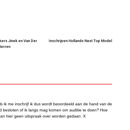
jkers Jinek en Van Der
Inschrijven Hollands Next Top Model
Sterren
als ik me inschrijf ik dus wordt beoordeeld aan de hand van de
d besloten of ik langs mag komen om auditie te doen? Hoe
f kan hier geen uitspraak over worden gedaan. X