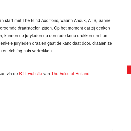
n start met The Blind Auditions, waarin Anouk, Ali B, Sanne
beroemde draaistoelen zitten. Op het moment dat zij denken
en, kunnen de juryleden op een rode knop drukken om hun
 enkele juryleden draaien gaat de kandidaat door, draaien ze
 en richting huis vertrekken.
an via de
RTL website
van
The Voice of Holland
.