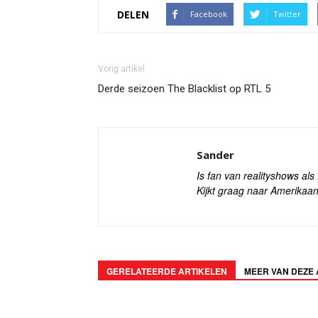
DELEN
Facebook
Twitter
Vorig artikel
Derde seizoen The Blacklist op RTL 5
Sander
Is fan van realityshows al
Kijkt graag naar Amerikaan
GERELATEERDE ARTIKELEN
MEER VAN DEZE