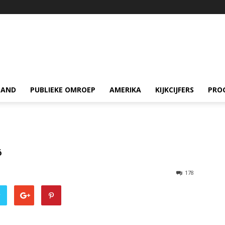
LAND
PUBLIEKE OMROEP
AMERIKA
KIJKCIJFERS
PRO
6
178
r