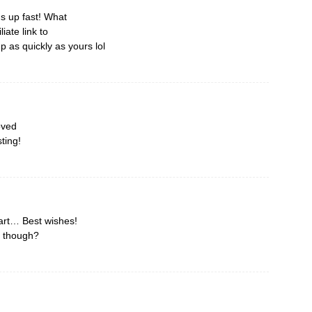
ds up fast! What
iate link to
 as quickly as yours lol
oved
sting!
eart… Best wishes!
s though?