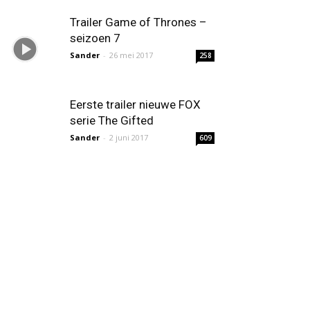
Trailer Game of Thrones –
seizoen 7
Sander
-
26 mei 2017
258
Eerste trailer nieuwe FOX
serie The Gifted
Sander
-
2 juni 2017
609