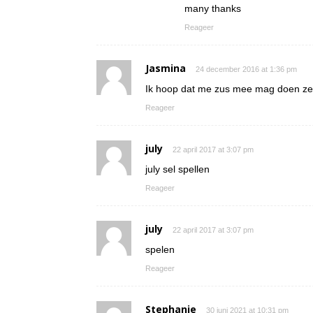
many thanks
Reageer
Jasmina
24 december 2016 at 1:36 pm
Ik hoop dat me zus mee mag doen ze i
Reageer
july
22 april 2017 at 3:07 pm
july sel spellen
Reageer
july
22 april 2017 at 3:07 pm
spelen
Reageer
Stephanie
30 juni 2021 at 10:31 pm