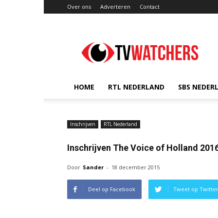
Over ons
Adverteren
Contact
TVwatchers.nl
HOME
RTL NEDERLAND
SBS NEDER
Inschrijven
RTL Nederland
Inschrijven The Voice of Holland 201
Door
Sander
-
18 december 2015
Deel op Facebook
Tweet op Twitte