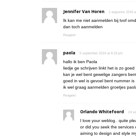
Jennifer Van Horen
1 augustus 2016 a
Ik kan me niet aanmelden bij tvof omd
dan toch aanmelden
Reageer
paola
5 september 2016 at 9:19 pm
hallo ik ben Paola
liedje ge schrijven linkt het is zo goed
kan je wel bent gewelige zangers bent 
goed in wel is gevoel bent nummer i
ik wel graag aanmelden groetjes paol
Reageer
Orlando Whitefoord
24 s
I love your weblog.. quite pl
or did you seek the services o
aiming to design and style my