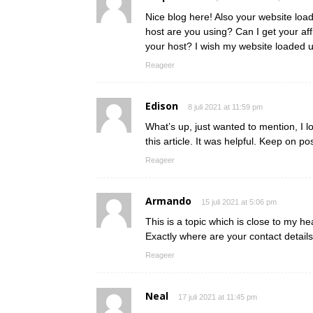
Nice blog here! Also your website loa
host are you using? Can I get your affil
your host? I wish my website loaded up
Reageer
Edison
8 juli 2021 at 11:59 pm
What’s up, just wanted to mention, I l
this article. It was helpful. Keep on po
Reageer
Armando
15 juli 2021 at 5:06 pm
This is a topic which is close to my h
Exactly where are your contact detail
Reageer
Neal
17 juli 2021 at 11:45 pm