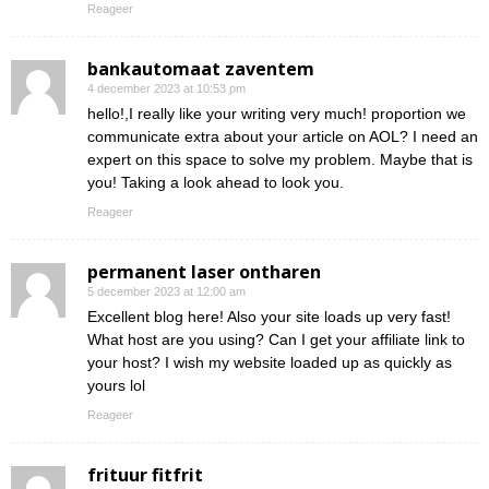
Reageer
bankautomaat zaventem
4 december 2023 at 10:53 pm
hello!,I really like your writing very much! proportion we
communicate extra about your article on AOL? I need an
expert on this space to solve my problem. Maybe that is
you! Taking a look ahead to look you.
Reageer
permanent laser ontharen
5 december 2023 at 12:00 am
Excellent blog here! Also your site loads up very fast!
What host are you using? Can I get your affiliate link to
your host? I wish my website loaded up as quickly as
yours lol
Reageer
frituur fitfrit