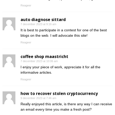
Reageer
auto diagnose sittard
7 december 2023 at 9:16 am
It is best to participate in a contest for one of the best
blogs on the web. I will advocate this site!
Reageer
coffee shop maastricht
7 december 2023 at 10:06 am
I enjoy your piece of work, appreciate it for all the
informative articles.
Reageer
how to recover stolen cryptocurrency
9 december 2023 at 7:46 am
Really enjoyed this article, is there any way I can receive
an email every time you make a fresh post?