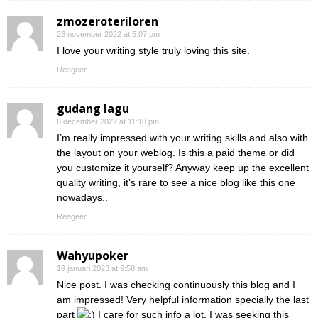
zmozeroteriloren
23 november 2022 at 5:07 pm
I love your writing style truly loving this site.
Reageer
gudang lagu
6 december 2022 at 11:18 pm
I’m really impressed with your writing skills and also with
the layout on your weblog. Is this a paid theme or did
you customize it yourself? Anyway keep up the excellent
quality writing, it’s rare to see a nice blog like this one
nowadays..
Reageer
Wahyupoker
19 januari 2023 at 9:58 am
Nice post. I was checking continuously this blog and I
am impressed! Very helpful information specially the last
part
I care for such info a lot. I was seeking this