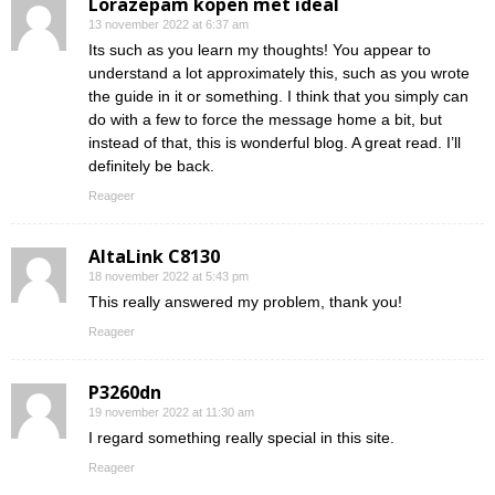
Lorazepam kopen met ideal
13 november 2022 at 6:37 am
Its such as you learn my thoughts! You appear to
understand a lot approximately this, such as you wrote
the guide in it or something. I think that you simply can
do with a few to force the message home a bit, but
instead of that, this is wonderful blog. A great read. I’ll
definitely be back.
Reageer
AltaLink C8130
18 november 2022 at 5:43 pm
This really answered my problem, thank you!
Reageer
P3260dn
19 november 2022 at 11:30 am
I regard something really special in this site.
Reageer