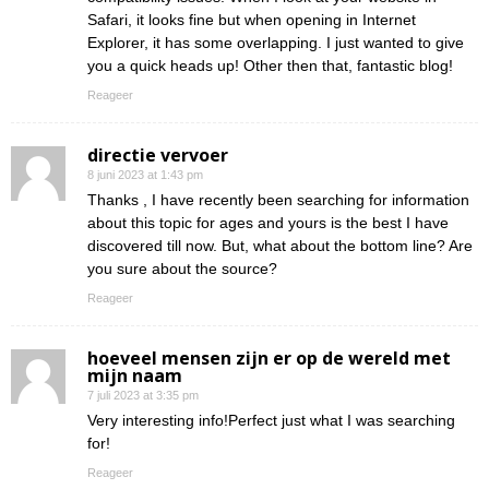
Safari, it looks fine but when opening in Internet
Explorer, it has some overlapping. I just wanted to give
you a quick heads up! Other then that, fantastic blog!
Reageer
directie vervoer
8 juni 2023 at 1:43 pm
Thanks , I have recently been searching for information
about this topic for ages and yours is the best I have
discovered till now. But, what about the bottom line? Are
you sure about the source?
Reageer
hoeveel mensen zijn er op de wereld met
mijn naam
7 juli 2023 at 3:35 pm
Very interesting info!Perfect just what I was searching
for!
Reageer