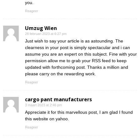
you.
Reageer
Umzug Wien
28 februari 2023 at 6:27 pm
Just wish to say your article is as astounding. The
clearness in your post is simply spectacular and i can
assume you are an expert on this subject. Fine with your
permission allow me to grab your RSS feed to keep
updated with forthcoming post. Thanks a million and
please carry on the rewarding work.
Reageer
cargo pant manufacturers
3 maart 2023 at 2:46 pm
Appreciate it for this marvellous post, I am glad I found
this website on yahoo.
Reageer