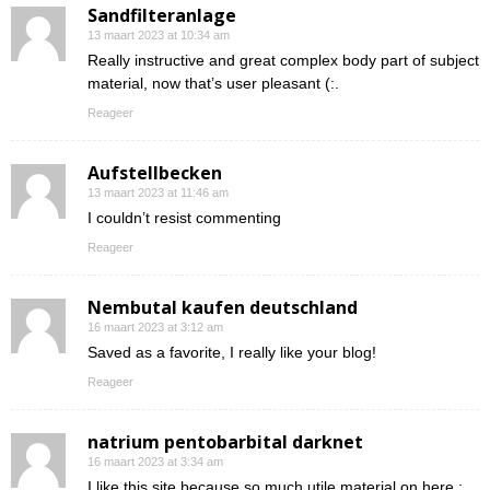
Sandfilteranlage
13 maart 2023 at 10:34 am
Really instructive and great complex body part of subject
material, now that’s user pleasant (:.
Reageer
Aufstellbecken
13 maart 2023 at 11:46 am
I couldn’t resist commenting
Reageer
Nembutal kaufen deutschland
16 maart 2023 at 3:12 am
Saved as a favorite, I really like your blog!
Reageer
natrium pentobarbital darknet
16 maart 2023 at 3:34 am
I like this site because so much utile material on here :