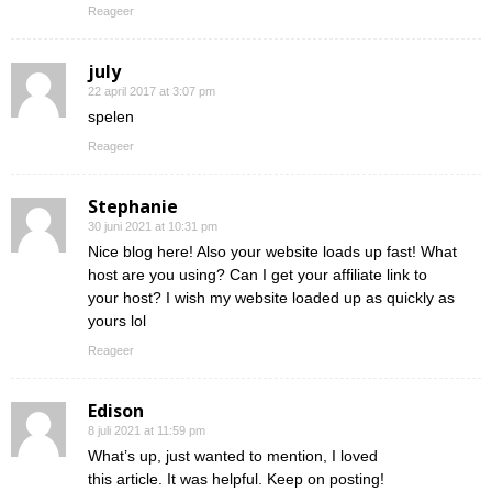
Reageer
july
22 april 2017 at 3:07 pm
spelen
Reageer
Stephanie
30 juni 2021 at 10:31 pm
Nice blog here! Also your website loads up fast! What
host are you using? Can I get your affiliate link to
your host? I wish my website loaded up as quickly as
yours lol
Reageer
Edison
8 juli 2021 at 11:59 pm
What’s up, just wanted to mention, I loved
this article. It was helpful. Keep on posting!