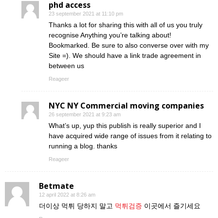
phd access
23 september 2021 at 11:10 pm
Thanks a lot for sharing this with all of us you truly
recognise Anything you’re talking about!
Bookmarked. Be sure to also converse over with my
Site =). We should have a link trade agreement in
between us
Reageer
NYC NY Commercial moving companies
26 september 2021 at 9:23 am
What’s up, yup this publish is really superior and I
have acquired wide range of issues from it relating to
running a blog. thanks
Reageer
Betmate
12 april 2022 at 8:26 am
더이상 먹튀 당하지 말고
먹튀검증
이곳에서 즐기세요