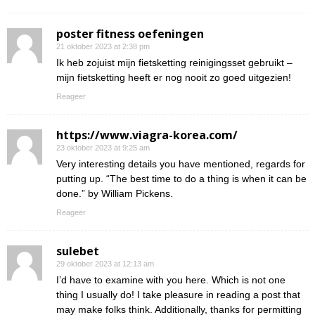
poster fitness oefeningen
21 oktober 2023 at 2:38 pm
Ik heb zojuist mijn fietsketting reinigingsset gebruikt –
mijn fietsketting heeft er nog nooit zo goed uitgezien!
Reageer
https://www.viagra-korea.com/
23 oktober 2023 at 9:25 am
Very interesting details you have mentioned, regards for
putting up. “The best time to do a thing is when it can be
done.” by William Pickens.
Reageer
sulebet
29 oktober 2023 at 12:13 am
I’d have to examine with you here. Which is not one
thing I usually do! I take pleasure in reading a post that
may make folks think. Additionally, thanks for permitting