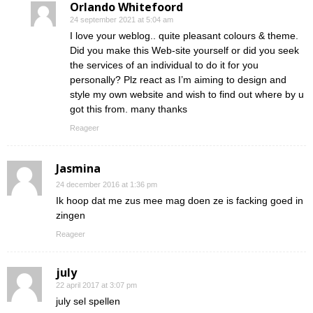
Orlando Whitefoord
24 september 2021 at 5:04 am
I love your weblog.. quite pleasant colours & theme.
Did you make this Web-site yourself or did you seek
the services of an individual to do it for you
personally? Plz react as I’m aiming to design and
style my own website and wish to find out where by u
got this from. many thanks
Reageer
Jasmina
24 december 2016 at 1:36 pm
Ik hoop dat me zus mee mag doen ze is facking goed in
zingen
Reageer
july
22 april 2017 at 3:07 pm
july sel spellen