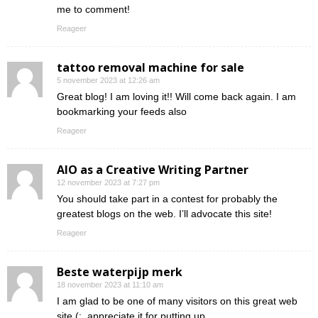
me to comment!
Reageer
tattoo removal machine for sale
5 november 2023 at 12:26 am
Great blog! I am loving it!! Will come back again. I am
bookmarking your feeds also
Reageer
AIO as a Creative Writing Partner
12 november 2023 at 7:27 pm
You should take part in a contest for probably the
greatest blogs on the web. I’ll advocate this site!
Reageer
Beste waterpijp merk
18 november 2023 at 11:10 am
I am glad to be one of many visitors on this great web
site (:, appreciate it for putting up.