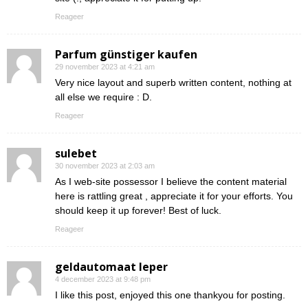
Reageer
Parfum günstiger kaufen
29 november 2023 at 4:21 am
Very nice layout and superb written content, nothing at
all else we require : D.
Reageer
sulebet
30 november 2023 at 2:03 am
As I web-site possessor I believe the content material
here is rattling great , appreciate it for your efforts. You
should keep it up forever! Best of luck.
Reageer
geldautomaat Ieper
4 december 2023 at 9:48 pm
I like this post, enjoyed this one thankyou for posting.