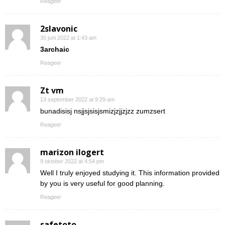
Reageer
2slavonic
30 juni 2022 at 1:43 am
3archaic
Reageer
Zt vm
13 september 2022 at 9:29 am
bunadisisj nsjjsjsisjsmizjzjjzjzz zumzsert
Reageer
marizon ilogert
9 oktober 2022 at 4:54 pm
Well I truly enjoyed studying it. This information provided
by you is very useful for good planning.
Reageer
safetoto