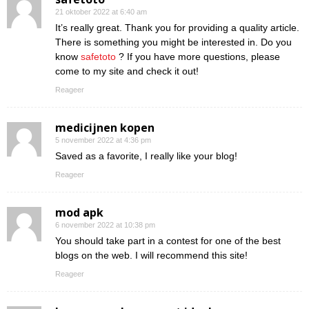
21 oktober 2022 at 6:40 am
It’s really great. Thank you for providing a quality article.
There is something you might be interested in. Do you
know
safetoto
? If you have more questions, please
come to my site and check it out!
Reageer
medicijnen kopen
5 november 2022 at 4:36 pm
Saved as a favorite, I really like your blog!
Reageer
mod apk
6 november 2022 at 10:38 pm
You should take part in a contest for one of the best
blogs on the web. I will recommend this site!
Reageer