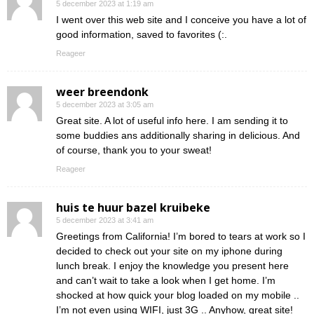
5 december 2023 at 1:19 am
I went over this web site and I conceive you have a lot of
good information, saved to favorites (:.
Reageer
weer breendonk
5 december 2023 at 3:05 am
Great site. A lot of useful info here. I am sending it to
some buddies ans additionally sharing in delicious. And
of course, thank you to your sweat!
Reageer
huis te huur bazel kruibeke
5 december 2023 at 3:41 am
Greetings from California! I’m bored to tears at work so I
decided to check out your site on my iphone during
lunch break. I enjoy the knowledge you present here
and can’t wait to take a look when I get home. I’m
shocked at how quick your blog loaded on my mobile ..
I’m not even using WIFI, just 3G .. Anyhow, great site!