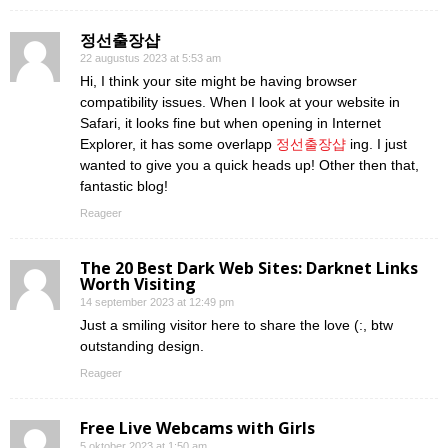
정선출장샵
22 augustus 2023 at 5:53 am
Hi, I think your site might be having browser
compatibility issues. When I look at your website in
Safari, it looks fine but when opening in Internet
Explorer, it has some overlapp
정선출장샵
ing. I just
wanted to give you a quick heads up! Other then that,
fantastic blog!
Reageer
The 20 Best Dark Web Sites: Darknet Links
Worth Visiting
14 september 2023 at 12:49 pm
Just a smiling visitor here to share the love (:, btw
outstanding design.
Reageer
Free Live Webcams with Girls
5 oktober 2023 at 1:50 am