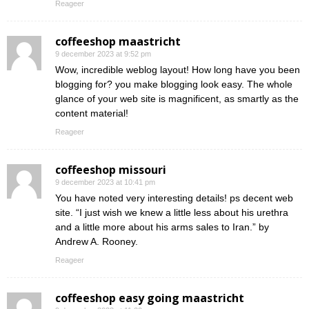
Reageer
coffeeshop maastricht
9 december 2023 at 9:52 pm
Wow, incredible weblog layout! How long have you been
blogging for? you make blogging look easy. The whole
glance of your web site is magnificent, as smartly as the
content material!
Reageer
coffeeshop missouri
9 december 2023 at 10:41 pm
You have noted very interesting details! ps decent web
site. “I just wish we knew a little less about his urethra
and a little more about his arms sales to Iran.” by
Andrew A. Rooney.
Reageer
coffeeshop easy going maastricht