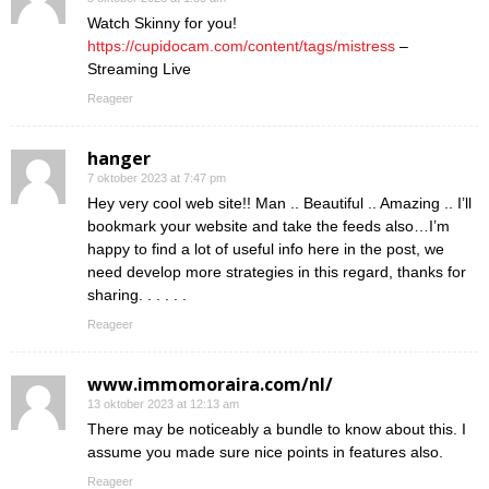
Watch Skinny for you!
https://cupidocam.com/content/tags/mistress
–
Streaming Live
Reageer
hanger
7 oktober 2023 at 7:47 pm
Hey very cool web site!! Man .. Beautiful .. Amazing .. I’ll
bookmark your website and take the feeds also…I’m
happy to find a lot of useful info here in the post, we
need develop more strategies in this regard, thanks for
sharing. . . . . .
Reageer
www.immomoraira.com/nl/
13 oktober 2023 at 12:13 am
There may be noticeably a bundle to know about this. I
assume you made sure nice points in features also.
Reageer