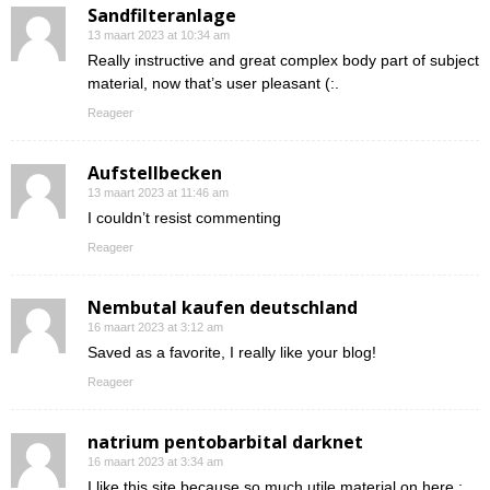
Sandfilteranlage
13 maart 2023 at 10:34 am
Really instructive and great complex body part of subject
material, now that’s user pleasant (:.
Reageer
Aufstellbecken
13 maart 2023 at 11:46 am
I couldn’t resist commenting
Reageer
Nembutal kaufen deutschland
16 maart 2023 at 3:12 am
Saved as a favorite, I really like your blog!
Reageer
natrium pentobarbital darknet
16 maart 2023 at 3:34 am
I like this site because so much utile material on here :