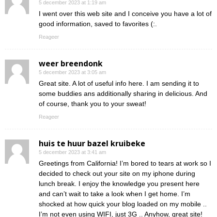
5 december 2023 at 1:19 am
I went over this web site and I conceive you have a lot of
good information, saved to favorites (:.
Reageer
weer breendonk
5 december 2023 at 3:05 am
Great site. A lot of useful info here. I am sending it to
some buddies ans additionally sharing in delicious. And
of course, thank you to your sweat!
Reageer
huis te huur bazel kruibeke
5 december 2023 at 3:41 am
Greetings from California! I’m bored to tears at work so I
decided to check out your site on my iphone during
lunch break. I enjoy the knowledge you present here
and can’t wait to take a look when I get home. I’m
shocked at how quick your blog loaded on my mobile ..
I’m not even using WIFI, just 3G .. Anyhow, great site!