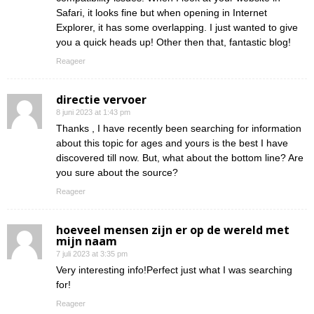
Safari, it looks fine but when opening in Internet
Explorer, it has some overlapping. I just wanted to give
you a quick heads up! Other then that, fantastic blog!
Reageer
directie vervoer
8 juni 2023 at 1:43 pm
Thanks , I have recently been searching for information
about this topic for ages and yours is the best I have
discovered till now. But, what about the bottom line? Are
you sure about the source?
Reageer
hoeveel mensen zijn er op de wereld met
mijn naam
7 juli 2023 at 3:35 pm
Very interesting info!Perfect just what I was searching
for!
Reageer