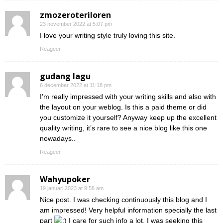
zmozeroteriloren
23 november 2022 at 5:07 pm
I love your writing style truly loving this site.
Reageer
gudang lagu
6 december 2022 at 11:18 pm
I’m really impressed with your writing skills and also with
the layout on your weblog. Is this a paid theme or did
you customize it yourself? Anyway keep up the excellent
quality writing, it’s rare to see a nice blog like this one
nowadays..
Reageer
Wahyupoker
19 januari 2023 at 9:58 am
Nice post. I was checking continuously this blog and I
am impressed! Very helpful information specially the last
part
I care for such info a lot. I was seeking this