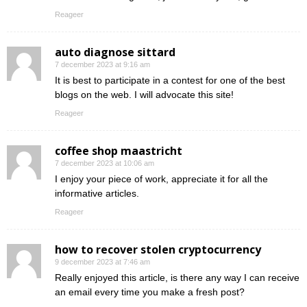
Reageer
auto diagnose sittard
7 december 2023 at 9:16 am
It is best to participate in a contest for one of the best
blogs on the web. I will advocate this site!
Reageer
coffee shop maastricht
7 december 2023 at 10:06 am
I enjoy your piece of work, appreciate it for all the
informative articles.
Reageer
how to recover stolen cryptocurrency
9 december 2023 at 7:46 am
Really enjoyed this article, is there any way I can receive
an email every time you make a fresh post?