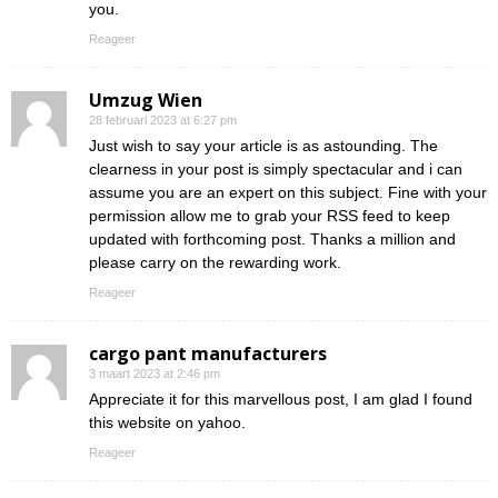
you.
Reageer
Umzug Wien
28 februari 2023 at 6:27 pm
Just wish to say your article is as astounding. The
clearness in your post is simply spectacular and i can
assume you are an expert on this subject. Fine with your
permission allow me to grab your RSS feed to keep
updated with forthcoming post. Thanks a million and
please carry on the rewarding work.
Reageer
cargo pant manufacturers
3 maart 2023 at 2:46 pm
Appreciate it for this marvellous post, I am glad I found
this website on yahoo.
Reageer