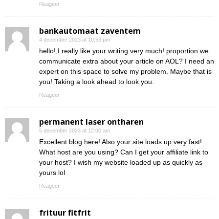
Reageer
bankautomaat zaventem
4 december 2023 at 10:53 pm
hello!,I really like your writing very much! proportion we
communicate extra about your article on AOL? I need an
expert on this space to solve my problem. Maybe that is
you! Taking a look ahead to look you.
Reageer
permanent laser ontharen
5 december 2023 at 12:00 am
Excellent blog here! Also your site loads up very fast!
What host are you using? Can I get your affiliate link to
your host? I wish my website loaded up as quickly as
yours lol
Reageer
frituur fitfrit