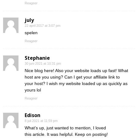
Reageer
july
22 april 2017 at 3:07 pm
spelen
Reageer
Stephanie
30 juni 2021 at 10:31 pm
Nice blog here! Also your website loads up fast! What
host are you using? Can I get your affiliate link to
your host? I wish my website loaded up as quickly as
yours lol
Reageer
Edison
8 juli 2021 at 11:59 pm
What’s up, just wanted to mention, I loved
this article. It was helpful. Keep on posting!