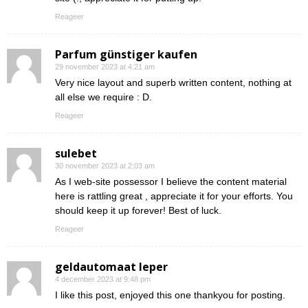
Reageer
Parfum günstiger kaufen
29 november 2023 at 4:21 am
Very nice layout and superb written content, nothing at
all else we require : D.
Reageer
sulebet
30 november 2023 at 2:03 am
As I web-site possessor I believe the content material
here is rattling great , appreciate it for your efforts. You
should keep it up forever! Best of luck.
Reageer
geldautomaat Ieper
4 december 2023 at 9:48 pm
I like this post, enjoyed this one thankyou for posting.