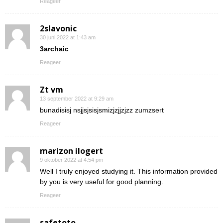
Reageer
2slavonic
30 juni 2022 at 1:43 am
3archaic
Reageer
Zt vm
13 september 2022 at 9:29 am
bunadisisj nsjjsjsisjsmizjzjjzjzz zumzsert
Reageer
marizon ilogert
9 oktober 2022 at 4:54 pm
Well I truly enjoyed studying it. This information provided
by you is very useful for good planning.
Reageer
safetoto