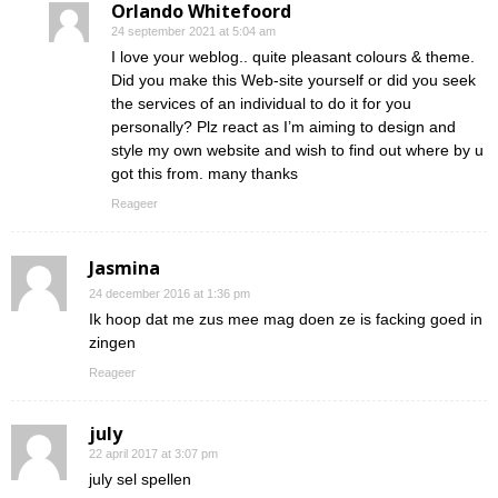
Orlando Whitefoord
24 september 2021 at 5:04 am
I love your weblog.. quite pleasant colours & theme.
Did you make this Web-site yourself or did you seek
the services of an individual to do it for you
personally? Plz react as I’m aiming to design and
style my own website and wish to find out where by u
got this from. many thanks
Reageer
Jasmina
24 december 2016 at 1:36 pm
Ik hoop dat me zus mee mag doen ze is facking goed in
zingen
Reageer
july
22 april 2017 at 3:07 pm
july sel spellen