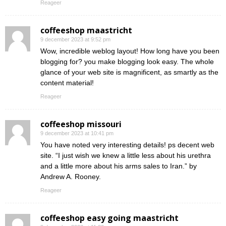
Reageer
coffeeshop maastricht
9 december 2023 at 9:52 pm
Wow, incredible weblog layout! How long have you been
blogging for? you make blogging look easy. The whole
glance of your web site is magnificent, as smartly as the
content material!
Reageer
coffeeshop missouri
9 december 2023 at 10:41 pm
You have noted very interesting details! ps decent web
site. “I just wish we knew a little less about his urethra
and a little more about his arms sales to Iran.” by
Andrew A. Rooney.
Reageer
coffeeshop easy going maastricht