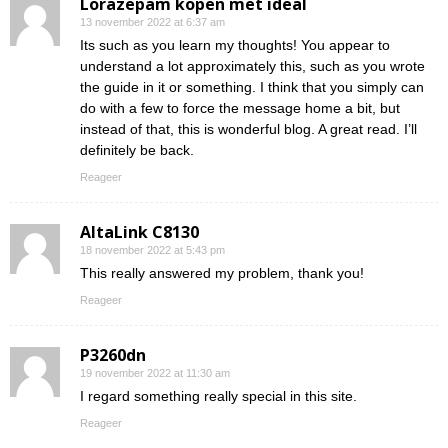
Lorazepam kopen met ideal
13 november 2022 at 6:37 am
Its such as you learn my thoughts! You appear to
understand a lot approximately this, such as you wrote
the guide in it or something. I think that you simply can
do with a few to force the message home a bit, but
instead of that, this is wonderful blog. A great read. I’ll
definitely be back.
Reageer
AltaLink C8130
18 november 2022 at 5:43 pm
This really answered my problem, thank you!
Reageer
P3260dn
19 november 2022 at 11:30 am
I regard something really special in this site.
Reageer