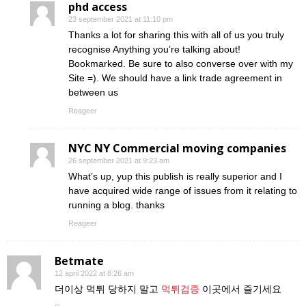
phd access
23 september 2021 at 11:10 pm
Thanks a lot for sharing this with all of us you truly
recognise Anything you’re talking about!
Bookmarked. Be sure to also converse over with my
Site =). We should have a link trade agreement in
between us
Reageer
NYC NY Commercial moving companies
26 september 2021 at 9:23 am
What’s up, yup this publish is really superior and I
have acquired wide range of issues from it relating to
running a blog. thanks
Reageer
Betmate
12 april 2022 at 8:26 am
더이상 먹튀 당하지 말고
먹튀검증
이곳에서 즐기세요