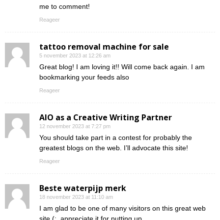
me to comment!
Reageer
tattoo removal machine for sale
5 november 2023 at 12:26 am
Great blog! I am loving it!! Will come back again. I am
bookmarking your feeds also
Reageer
AIO as a Creative Writing Partner
12 november 2023 at 7:27 pm
You should take part in a contest for probably the
greatest blogs on the web. I’ll advocate this site!
Reageer
Beste waterpijp merk
18 november 2023 at 11:10 am
I am glad to be one of many visitors on this great web
site (:, appreciate it for putting up.