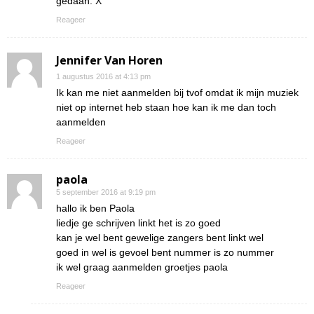
gedaan. X
Reageer
Jennifer Van Horen
1 augustus 2016 at 4:13 pm
Ik kan me niet aanmelden bij tvof omdat ik mijn muziek
niet op internet heb staan hoe kan ik me dan toch
aanmelden
Reageer
paola
5 september 2016 at 9:19 pm
hallo ik ben Paola
liedje ge schrijven linkt het is zo goed
kan je wel bent gewelige zangers bent linkt wel
goed in wel is gevoel bent nummer is zo nummer
ik wel graag aanmelden groetjes paola
Reageer