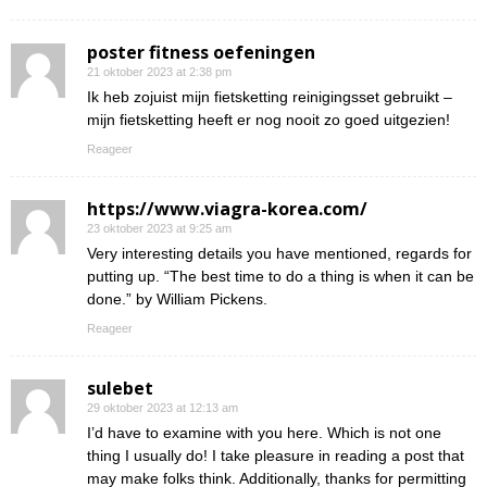
poster fitness oefeningen
21 oktober 2023 at 2:38 pm
Ik heb zojuist mijn fietsketting reinigingsset gebruikt –
mijn fietsketting heeft er nog nooit zo goed uitgezien!
Reageer
https://www.viagra-korea.com/
23 oktober 2023 at 9:25 am
Very interesting details you have mentioned, regards for
putting up. “The best time to do a thing is when it can be
done.” by William Pickens.
Reageer
sulebet
29 oktober 2023 at 12:13 am
I’d have to examine with you here. Which is not one
thing I usually do! I take pleasure in reading a post that
may make folks think. Additionally, thanks for permitting