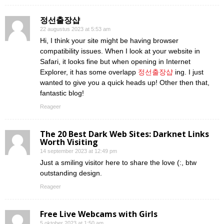
정선출장샵
22 augustus 2023 at 5:53 am
Hi, I think your site might be having browser
compatibility issues. When I look at your website in
Safari, it looks fine but when opening in Internet
Explorer, it has some overlapp
정선출장샵
ing. I just
wanted to give you a quick heads up! Other then that,
fantastic blog!
Reageer
The 20 Best Dark Web Sites: Darknet Links
Worth Visiting
14 september 2023 at 12:49 pm
Just a smiling visitor here to share the love (:, btw
outstanding design.
Reageer
Free Live Webcams with Girls
5 oktober 2023 at 1:50 am