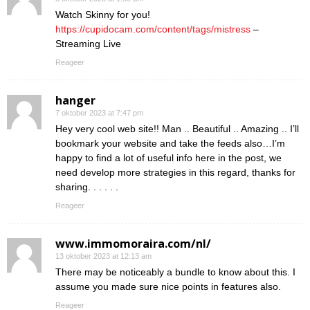
Watch Skinny for you!
https://cupidocam.com/content/tags/mistress
–
Streaming Live
Reageer
hanger
7 oktober 2023 at 7:47 pm
Hey very cool web site!! Man .. Beautiful .. Amazing .. I’ll
bookmark your website and take the feeds also…I’m
happy to find a lot of useful info here in the post, we
need develop more strategies in this regard, thanks for
sharing. . . . . .
Reageer
www.immomoraira.com/nl/
13 oktober 2023 at 12:13 am
There may be noticeably a bundle to know about this. I
assume you made sure nice points in features also.
Reageer