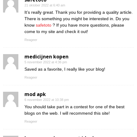
21 oktober 2022 at 6:40 am
It’s really great. Thank you for providing a quality article.
There is something you might be interested in. Do you
know
safetoto
? If you have more questions, please
come to my site and check it out!
Reageer
medicijnen kopen
5 november 2022 at 4:36 pm
Saved as a favorite, I really like your blog!
Reageer
mod apk
6 november 2022 at 10:38 pm
You should take part in a contest for one of the best
blogs on the web. I will recommend this site!
Reageer