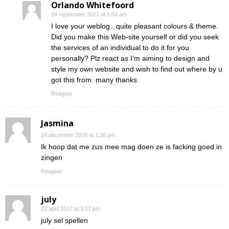
Orlando Whitefoord
24 september 2021 at 5:04 am
I love your weblog.. quite pleasant colours & theme.
Did you make this Web-site yourself or did you seek
the services of an individual to do it for you
personally? Plz react as I’m aiming to design and
style my own website and wish to find out where by u
got this from. many thanks
Reageer
Jasmina
24 december 2016 at 1:36 pm
Ik hoop dat me zus mee mag doen ze is facking goed in
zingen
Reageer
july
22 april 2017 at 3:07 pm
july sel spellen