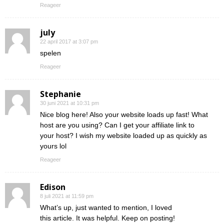
Reageer
july
22 april 2017 at 3:07 pm
spelen
Reageer
Stephanie
30 juni 2021 at 10:31 pm
Nice blog here! Also your website loads up fast! What
host are you using? Can I get your affiliate link to
your host? I wish my website loaded up as quickly as
yours lol
Reageer
Edison
8 juli 2021 at 11:59 pm
What’s up, just wanted to mention, I loved
this article. It was helpful. Keep on posting!