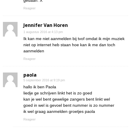
gedaan. X
Reageer
Jennifer Van Horen
1 augustus 2016 at 4:13 pm
Ik kan me niet aanmelden bij tvof omdat ik mijn muziek
niet op internet heb staan hoe kan ik me dan toch
aanmelden
Reageer
paola
5 september 2016 at 9:19 pm
hallo ik ben Paola
liedje ge schrijven linkt het is zo goed
kan je wel bent gewelige zangers bent linkt wel
goed in wel is gevoel bent nummer is zo nummer
ik wel graag aanmelden groetjes paola
Reageer