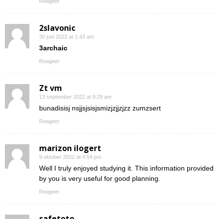
Reageer
2slavonic
30 juni 2022 at 1:43 am
3archaic
Reageer
Zt vm
13 september 2022 at 9:29 am
bunadisisj nsjjsjsisjsmizjzjjzjzz zumzsert
Reageer
marizon ilogert
9 oktober 2022 at 4:54 pm
Well I truly enjoyed studying it. This information provided
by you is very useful for good planning.
Reageer
safetoto