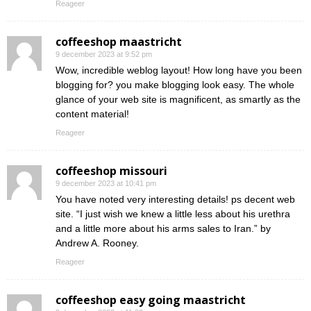
Reageer
coffeeshop maastricht
9 december 2023 at 9:52 pm
Wow, incredible weblog layout! How long have you been
blogging for? you make blogging look easy. The whole
glance of your web site is magnificent, as smartly as the
content material!
Reageer
coffeeshop missouri
9 december 2023 at 10:41 pm
You have noted very interesting details! ps decent web
site. “I just wish we knew a little less about his urethra
and a little more about his arms sales to Iran.” by
Andrew A. Rooney.
Reageer
coffeeshop easy going maastricht