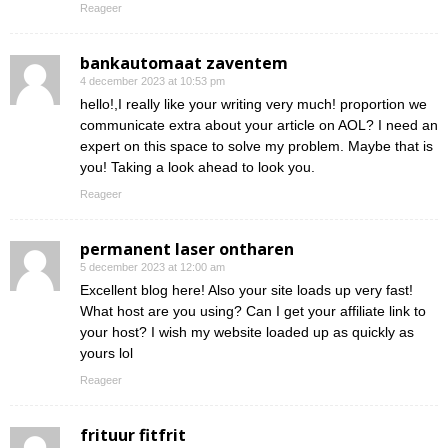
Reageer
bankautomaat zaventem
4 december 2023 at 10:53 pm
hello!,I really like your writing very much! proportion we
communicate extra about your article on AOL? I need an
expert on this space to solve my problem. Maybe that is
you! Taking a look ahead to look you.
Reageer
permanent laser ontharen
5 december 2023 at 12:00 am
Excellent blog here! Also your site loads up very fast!
What host are you using? Can I get your affiliate link to
your host? I wish my website loaded up as quickly as
yours lol
Reageer
frituur fitfrit