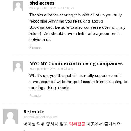
phd access
23 september 2021 at 11:10 pm
Thanks a lot for sharing this with all of us you truly
recognise Anything you’re talking about!
Bookmarked. Be sure to also converse over with my
Site =). We should have a link trade agreement in
between us
Reageer
NYC NY Commercial moving companies
26 september 2021 at 9:23 am
What’s up, yup this publish is really superior and I
have acquired wide range of issues from it relating to
running a blog. thanks
Reageer
Betmate
12 april 2022 at 8:26 am
더이상 먹튀 당하지 말고
먹튀검증
이곳에서 즐기세요