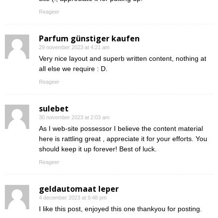
Reageer
Parfum günstiger kaufen
29 november 2023 at 4:21 am
Very nice layout and superb written content, nothing at
all else we require : D.
Reageer
sulebet
30 november 2023 at 2:03 am
As I web-site possessor I believe the content material
here is rattling great , appreciate it for your efforts. You
should keep it up forever! Best of luck.
Reageer
geldautomaat Ieper
4 december 2023 at 9:48 pm
I like this post, enjoyed this one thankyou for posting.