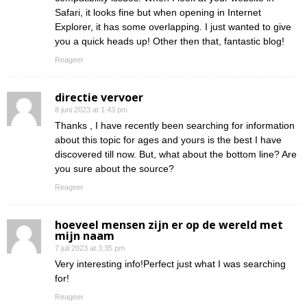
Safari, it looks fine but when opening in Internet
Explorer, it has some overlapping. I just wanted to give
you a quick heads up! Other then that, fantastic blog!
Reageer
directie vervoer
8 juni 2023 at 1:43 pm
Thanks , I have recently been searching for information
about this topic for ages and yours is the best I have
discovered till now. But, what about the bottom line? Are
you sure about the source?
Reageer
hoeveel mensen zijn er op de wereld met
mijn naam
7 juli 2023 at 3:35 pm
Very interesting info!Perfect just what I was searching
for!
Reageer