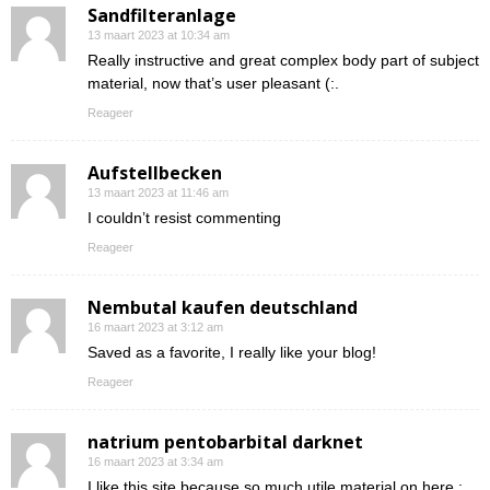
Sandfilteranlage
13 maart 2023 at 10:34 am
Really instructive and great complex body part of subject
material, now that’s user pleasant (:.
Reageer
Aufstellbecken
13 maart 2023 at 11:46 am
I couldn’t resist commenting
Reageer
Nembutal kaufen deutschland
16 maart 2023 at 3:12 am
Saved as a favorite, I really like your blog!
Reageer
natrium pentobarbital darknet
16 maart 2023 at 3:34 am
I like this site because so much utile material on here :