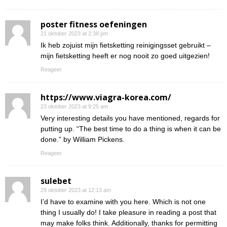
poster fitness oefeningen
21 oktober 2023 at 2:38 pm
Ik heb zojuist mijn fietsketting reinigingsset gebruikt –
mijn fietsketting heeft er nog nooit zo goed uitgezien!
Reageer
https://www.viagra-korea.com/
23 oktober 2023 at 9:25 am
Very interesting details you have mentioned, regards for
putting up. “The best time to do a thing is when it can be
done.” by William Pickens.
Reageer
sulebet
29 oktober 2023 at 12:13 am
I’d have to examine with you here. Which is not one
thing I usually do! I take pleasure in reading a post that
may make folks think. Additionally, thanks for permitting