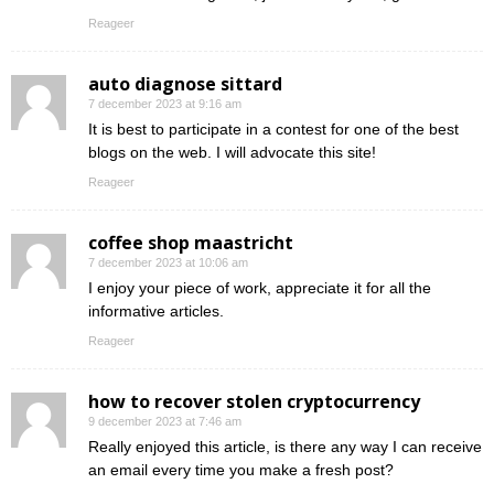
Reageer
auto diagnose sittard
7 december 2023 at 9:16 am
It is best to participate in a contest for one of the best
blogs on the web. I will advocate this site!
Reageer
coffee shop maastricht
7 december 2023 at 10:06 am
I enjoy your piece of work, appreciate it for all the
informative articles.
Reageer
how to recover stolen cryptocurrency
9 december 2023 at 7:46 am
Really enjoyed this article, is there any way I can receive
an email every time you make a fresh post?