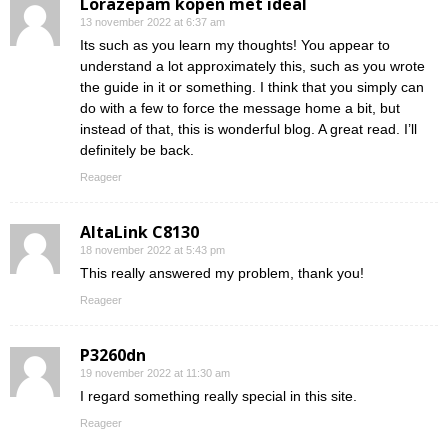
Lorazepam kopen met ideal
13 november 2022 at 6:37 am
Its such as you learn my thoughts! You appear to
understand a lot approximately this, such as you wrote
the guide in it or something. I think that you simply can
do with a few to force the message home a bit, but
instead of that, this is wonderful blog. A great read. I’ll
definitely be back.
Reageer
AltaLink C8130
18 november 2022 at 5:43 pm
This really answered my problem, thank you!
Reageer
P3260dn
19 november 2022 at 11:30 am
I regard something really special in this site.
Reageer