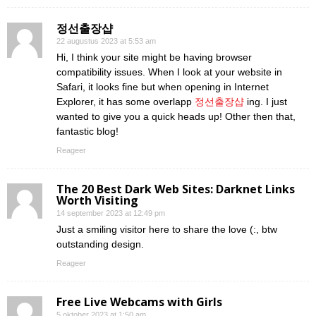
정선출장샵
22 augustus 2023 at 5:53 am
Hi, I think your site might be having browser
compatibility issues. When I look at your website in
Safari, it looks fine but when opening in Internet
Explorer, it has some overlapp
정선출장샵
ing. I just
wanted to give you a quick heads up! Other then that,
fantastic blog!
Reageer
The 20 Best Dark Web Sites: Darknet Links
Worth Visiting
14 september 2023 at 12:49 pm
Just a smiling visitor here to share the love (:, btw
outstanding design.
Reageer
Free Live Webcams with Girls
5 oktober 2023 at 1:50 am