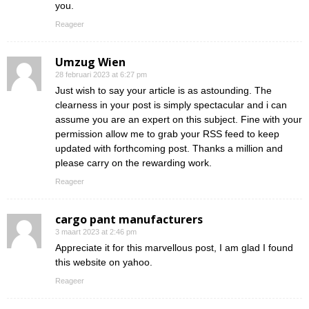
you.
Reageer
Umzug Wien
28 februari 2023 at 6:27 pm
Just wish to say your article is as astounding. The
clearness in your post is simply spectacular and i can
assume you are an expert on this subject. Fine with your
permission allow me to grab your RSS feed to keep
updated with forthcoming post. Thanks a million and
please carry on the rewarding work.
Reageer
cargo pant manufacturers
3 maart 2023 at 2:46 pm
Appreciate it for this marvellous post, I am glad I found
this website on yahoo.
Reageer