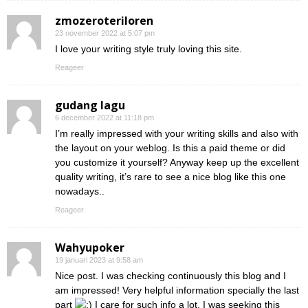
zmozeroteriloren
23 november 2022 at 5:07 pm
I love your writing style truly loving this site.
Reageer
gudang lagu
6 december 2022 at 11:18 pm
I’m really impressed with your writing skills and also with
the layout on your weblog. Is this a paid theme or did
you customize it yourself? Anyway keep up the excellent
quality writing, it’s rare to see a nice blog like this one
nowadays..
Reageer
Wahyupoker
19 januari 2023 at 9:58 am
Nice post. I was checking continuously this blog and I
am impressed! Very helpful information specially the last
part
I care for such info a lot. I was seeking this