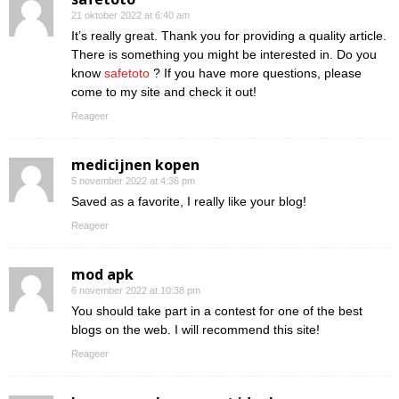
21 oktober 2022 at 6:40 am
It’s really great. Thank you for providing a quality article.
There is something you might be interested in. Do you
know
safetoto
? If you have more questions, please
come to my site and check it out!
Reageer
medicijnen kopen
5 november 2022 at 4:36 pm
Saved as a favorite, I really like your blog!
Reageer
mod apk
6 november 2022 at 10:38 pm
You should take part in a contest for one of the best
blogs on the web. I will recommend this site!
Reageer