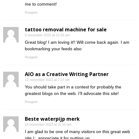
me to comment!
Reageer
tattoo removal machine for sale
5 november 2023 at 12:26 am
Great blog! I am loving it!! Will come back again. I am
bookmarking your feeds also
Reageer
AIO as a Creative Writing Partner
12 november 2023 at 7:27 pm
You should take part in a contest for probably the
greatest blogs on the web. I’ll advocate this site!
Reageer
Beste waterpijp merk
18 november 2023 at 11:10 am
I am glad to be one of many visitors on this great web
site (:, appreciate it for putting up.