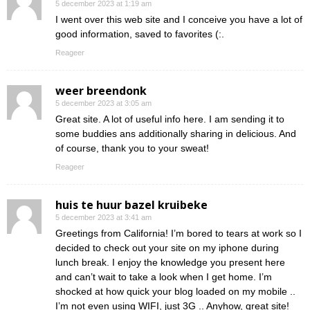
5 december 2023 at 1:19 am
I went over this web site and I conceive you have a lot of
good information, saved to favorites (:.
Reageer
weer breendonk
5 december 2023 at 3:05 am
Great site. A lot of useful info here. I am sending it to
some buddies ans additionally sharing in delicious. And
of course, thank you to your sweat!
Reageer
huis te huur bazel kruibeke
5 december 2023 at 3:41 am
Greetings from California! I’m bored to tears at work so I
decided to check out your site on my iphone during
lunch break. I enjoy the knowledge you present here
and can’t wait to take a look when I get home. I’m
shocked at how quick your blog loaded on my mobile ..
I’m not even using WIFI, just 3G .. Anyhow, great site!