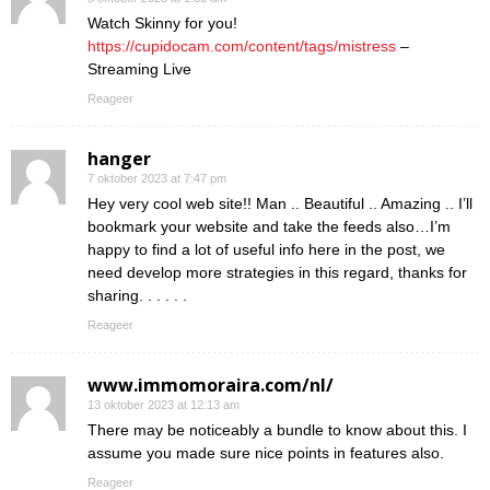
Watch Skinny for you!
https://cupidocam.com/content/tags/mistress
–
Streaming Live
Reageer
hanger
7 oktober 2023 at 7:47 pm
Hey very cool web site!! Man .. Beautiful .. Amazing .. I’ll
bookmark your website and take the feeds also…I’m
happy to find a lot of useful info here in the post, we
need develop more strategies in this regard, thanks for
sharing. . . . . .
Reageer
www.immomoraira.com/nl/
13 oktober 2023 at 12:13 am
There may be noticeably a bundle to know about this. I
assume you made sure nice points in features also.
Reageer