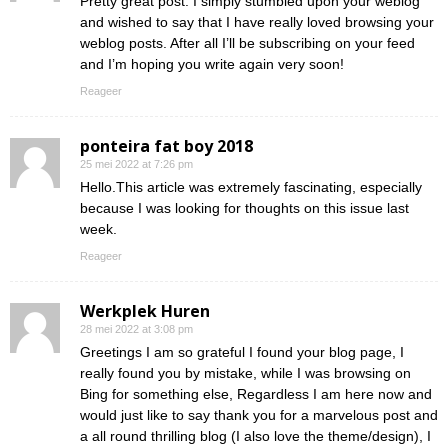
Pretty great post. I simply stumbled upon your weblog
and wished to say that I have really loved browsing your
weblog posts. After all I’ll be subscribing on your feed
and I’m hoping you write again very soon!
Reageer
ponteira fat boy 2018
25 mei 2022 at 7:26 pm
Hello.This article was extremely fascinating, especially
because I was looking for thoughts on this issue last
week.
Reageer
Werkplek Huren
28 mei 2022 at 3:08 pm
Greetings I am so grateful I found your blog page, I
really found you by mistake, while I was browsing on
Bing for something else, Regardless I am here now and
would just like to say thank you for a marvelous post and
a all round thrilling blog (I also love the theme/design), I