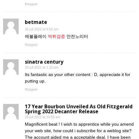
Reageer
betmate
26 juli 2022 at 9:54 am
에볼플레이
먹튀검증
안전노리터
Reageer
sinatra century
28 juli 2022 at 1:32 pm
Its fantastic as your other content : D, appreciate it for
putting up.
Reageer
17 Year Bourbon Unveiled As Old Fitzgerald
Spring 2022 Decanter Release
29 juli 2022 at 10:55 am
Magnificent beat ! I wish to apprentice while you amend
your web site, how could i subscribe for a weblog site?
The account aided me a acceptable deal. I have been