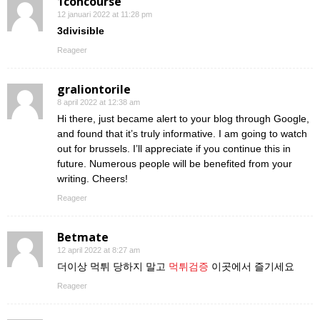
1concourse
12 januari 2022 at 11:28 pm
3divisible
Reageer
graliontorile
8 april 2022 at 12:38 am
Hi there, just became alert to your blog through Google,
and found that it’s truly informative. I am going to watch
out for brussels. I’ll appreciate if you continue this in
future. Numerous people will be benefited from your
writing. Cheers!
Reageer
Betmate
12 april 2022 at 8:27 am
더이상 먹튀 당하지 말고
먹튀검증
이곳에서 즐기세요
Reageer