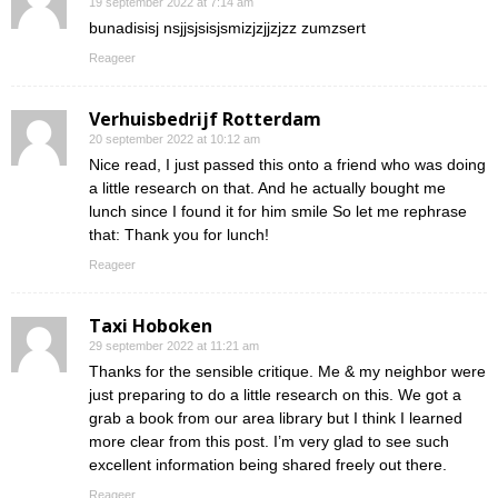
19 september 2022 at 7:14 am
bunadisisj nsjjsjsisjsmizjzjjzjzz zumzsert
Reageer
Verhuisbedrijf Rotterdam
20 september 2022 at 10:12 am
Nice read, I just passed this onto a friend who was doing
a little research on that. And he actually bought me
lunch since I found it for him smile So let me rephrase
that: Thank you for lunch!
Reageer
Taxi Hoboken
29 september 2022 at 11:21 am
Thanks for the sensible critique. Me & my neighbor were
just preparing to do a little research on this. We got a
grab a book from our area library but I think I learned
more clear from this post. I’m very glad to see such
excellent information being shared freely out there.
Reageer