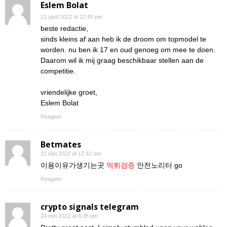
Eslem Bolat
21 april 2022 at 12:40 pm
beste redactie,
sinds kleins af aan heb ik de droom om topmodel te
worden. nu ben ik 17 en oud genoeg om mee te doen.
Daarom wil ik mij graag beschikbaar stellen aan de
competitie.
vriendelijke groet,
Eslem Bolat
Reageer
Betmates
21 mei 2022 at 12:42 am
이용이유가생기는곳
먹튀검증
안전노리터 go
Reageer
crypto signals telegram
24 mei 2022 at 6:35 pm