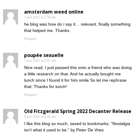
amsterdam weed online
7 juni 2022 at 2:39 am
he blog was how do i say it… relevant, finally something
that helped me. Thanks
Reageer
poupée sexuelle
7 juni 2022 at 6:07 am
Nice read, I just passed this onto a friend who was doing
a little research on that. And he actually bought me
lunch since I found it for him smile So let me rephrase
that: Thanks for lunch!
Reageer
Old Fitzgerald Spring 2022 Decanter Release
9 juni 2022 at 3:40 am
I like this blog so much, saved to bookmarks. “Nostalgia
isn’t what it used to be.” by Peter De Vries.