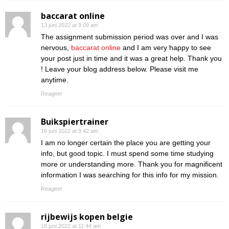
baccarat online
13 juni 2022 at 9:09 am
The assignment submission period was over and I was
nervous,
baccarat online
and I am very happy to see
your post just in time and it was a great help. Thank you
! Leave your blog address below. Please visit me
anytime.
Reageer
Buikspiertrainer
16 juni 2022 at 9:42 am
I am no longer certain the place you are getting your
info, but good topic. I must spend some time studying
more or understanding more. Thank you for magnificent
information I was searching for this info for my mission.
Reageer
rijbewijs kopen belgie
18 juni 2022 at 11:44 am