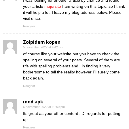
I was looking for another article by chance and found
your article
majorsite
I am writing on this topic, so I think
it will help a lot. I leave my blog address below. Please
visit once.
Reageer
Zolpidem kopen
5 november 2022 at 4:42 pm
of course like your website but you have to check the
spelling on several of your posts. Several of them are
rife with spelling problems and I in finding it very
bothersome to tell the reality however I’ll surely come
back again.
Reageer
mod apk
6 november 2022 at 10:50 pm
Its great as your other content : D, regards for putting
up.
Reageer