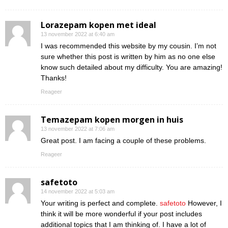
Lorazepam kopen met ideal
13 november 2022 at 6:40 am
I was recommended this website by my cousin. I’m not
sure whether this post is written by him as no one else
know such detailed about my difficulty. You are amazing!
Thanks!
Reageer
Temazepam kopen morgen in huis
13 november 2022 at 7:06 am
Great post. I am facing a couple of these problems.
Reageer
safetoto
14 november 2022 at 5:03 am
Your writing is perfect and complete.
safetoto
However, I
think it will be more wonderful if your post includes
additional topics that I am thinking of. I have a lot of