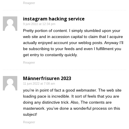
Reageer
instagram hacking service
9 juni 2022 at 12:34 pm
Pretty portion of content. I simply stumbled upon your
web site and in accession capital to claim that I acquire
actually enjoyed account your weblog posts. Anyway I’ll
be subscribing to your feeds and even I fulfillment you
get entry to constantly quickly.
Reageer
Männerfrisuren 2023
11 juni 2022 at 7:08 am
you’re in point of fact a good webmaster. The web site
loading pace is incredible. It sort of feels that you are
doing any distinctive trick. Also, The contents are
masterwork. you’ve done a wonderful process on this
subject!
Reageer