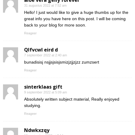
aloe vera gelly forever
31 augustus 2022 at 7:52 am
Hello! I just would like to give a huge thumbs up for the
great info you have here on this post. I will be coming
back to your blog for more soon.
Reageer
Qlfvcwl eird d
7 september 2022 at 2:40 am
bunadisisj nsjjsjsisjsmizjzjjzjzz zumzsert
Reageer
sinterklaas gift
9 september 2022 at 5:09 am
Absolutely written subject material, Really enjoyed
studying.
Reageer
Ndwkxzqy