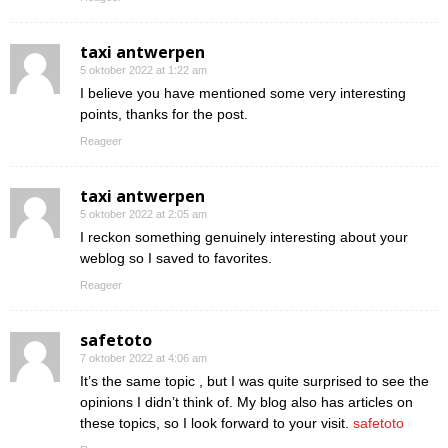
taxi antwerpen
5 oktober 2022 at 1:22 am
I believe you have mentioned some very interesting
points, thanks for the post.
Reageer
taxi antwerpen
5 oktober 2022 at 2:05 am
I reckon something genuinely interesting about your
weblog so I saved to favorites.
Reageer
safetoto
7 oktober 2022 at 4:06 am
It’s the same topic , but I was quite surprised to see the
opinions I didn’t think of. My blog also has articles on
these topics, so I look forward to your visit.
safetoto