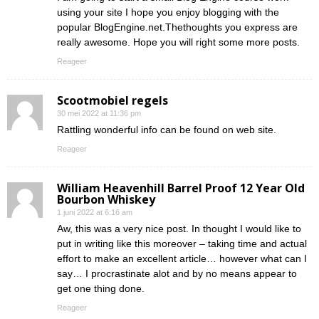
using your site I hope you enjoy blogging with the
popular BlogEngine.net.Thethoughts you express are
really awesome. Hope you will right some more posts.
Reageer
Scootmobiel regels
30 mei 2022 at 11:36 pm
Rattling wonderful info can be found on web site.
Reageer
William Heavenhill Barrel Proof 12 Year Old
Bourbon Whiskey
1 juni 2022 at 6:16 am
Aw, this was a very nice post. In thought I would like to
put in writing like this moreover – taking time and actual
effort to make an excellent article… however what can I
say… I procrastinate alot and by no means appear to
get one thing done.
Reageer