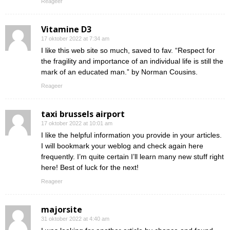
Reageer
Vitamine D3
17 oktober 2022 at 7:34 am
I like this web site so much, saved to fav. “Respect for
the fragility and importance of an individual life is still the
mark of an educated man.” by Norman Cousins.
Reageer
taxi brussels airport
17 oktober 2022 at 10:01 am
I like the helpful information you provide in your articles.
I will bookmark your weblog and check again here
frequently. I’m quite certain I’ll learn many new stuff right
here! Best of luck for the next!
Reageer
majorsite
31 oktober 2022 at 4:40 am