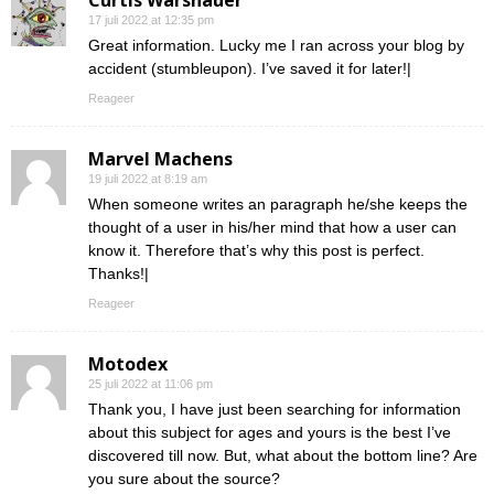
Curtis Warshauer
17 juli 2022 at 12:35 pm
Great information. Lucky me I ran across your blog by
accident (stumbleupon). I’ve saved it for later!|
Reageer
Marvel Machens
19 juli 2022 at 8:19 am
When someone writes an paragraph he/she keeps the
thought of a user in his/her mind that how a user can
know it. Therefore that’s why this post is perfect.
Thanks!|
Reageer
Motodex
25 juli 2022 at 11:06 pm
Thank you, I have just been searching for information
about this subject for ages and yours is the best I’ve
discovered till now. But, what about the bottom line? Are
you sure about the source?