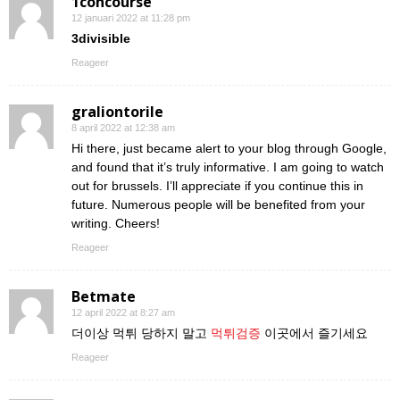
1concourse
12 januari 2022 at 11:28 pm
3divisible
Reageer
graliontorile
8 april 2022 at 12:38 am
Hi there, just became alert to your blog through Google,
and found that it’s truly informative. I am going to watch
out for brussels. I’ll appreciate if you continue this in
future. Numerous people will be benefited from your
writing. Cheers!
Reageer
Betmate
12 april 2022 at 8:27 am
더이상 먹튀 당하지 말고
먹튀검증
이곳에서 즐기세요
Reageer