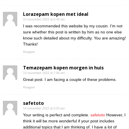
Lorazepam kopen met ideal
13 november 2022 at 6:40 am
I was recommended this website by my cousin. I’m not
sure whether this post is written by him as no one else
know such detailed about my difficulty. You are amazing!
Thanks!
Reageer
Temazepam kopen morgen in huis
13 november 2022 at 7:06 am
Great post. I am facing a couple of these problems.
Reageer
safetoto
14 november 2022 at 5:03 am
Your writing is perfect and complete.
safetoto
However, I
think it will be more wonderful if your post includes
additional topics that I am thinking of. I have a lot of