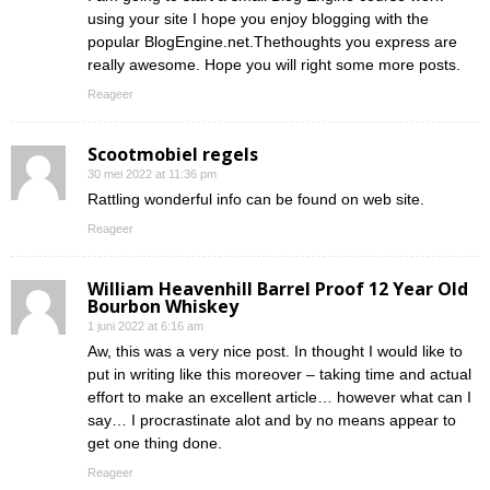
using your site I hope you enjoy blogging with the
popular BlogEngine.net.Thethoughts you express are
really awesome. Hope you will right some more posts.
Reageer
Scootmobiel regels
30 mei 2022 at 11:36 pm
Rattling wonderful info can be found on web site.
Reageer
William Heavenhill Barrel Proof 12 Year Old
Bourbon Whiskey
1 juni 2022 at 6:16 am
Aw, this was a very nice post. In thought I would like to
put in writing like this moreover – taking time and actual
effort to make an excellent article… however what can I
say… I procrastinate alot and by no means appear to
get one thing done.
Reageer