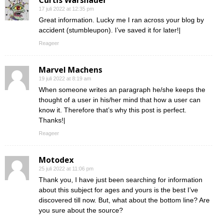
Curtis Warshauer
17 juli 2022 at 12:35 pm
Great information. Lucky me I ran across your blog by
accident (stumbleupon). I’ve saved it for later!|
Reageer
Marvel Machens
19 juli 2022 at 8:19 am
When someone writes an paragraph he/she keeps the
thought of a user in his/her mind that how a user can
know it. Therefore that’s why this post is perfect.
Thanks!|
Reageer
Motodex
25 juli 2022 at 11:06 pm
Thank you, I have just been searching for information
about this subject for ages and yours is the best I’ve
discovered till now. But, what about the bottom line? Are
you sure about the source?