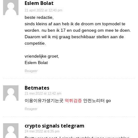
Eslem Bolat
21 april 2022 at 12:40 pm
beste redactie,
sinds kleins af aan heb ik de droom om topmodel te
worden. nu ben ik 17 en oud genoeg om mee te doen.
Daarom wil ik mij graag beschikbaar stellen aan de
competitie.
vriendelijke groet,
Eslem Bolat
Reageer
Betmates
21 mei 2022 at 12:42 am
이용이유가생기는곳
먹튀검증
안전노리터 go
Reageer
crypto signals telegram
24 mei 2022 at 6:35 pm