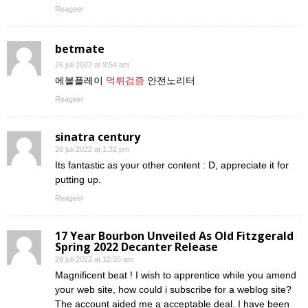
Reageer
betmate
26 juli 2022 at 9:54 am
에볼플레이
먹튀검증
안전노리터
Reageer
sinatra century
28 juli 2022 at 1:32 pm
Its fantastic as your other content : D, appreciate it for
putting up.
Reageer
17 Year Bourbon Unveiled As Old Fitzgerald
Spring 2022 Decanter Release
29 juli 2022 at 10:55 am
Magnificent beat ! I wish to apprentice while you amend
your web site, how could i subscribe for a weblog site?
The account aided me a acceptable deal. I have been