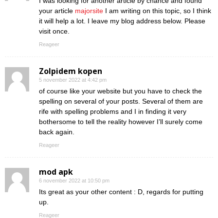
I was looking for another article by chance and found
your article
majorsite
I am writing on this topic, so I think
it will help a lot. I leave my blog address below. Please
visit once.
Reageer
Zolpidem kopen
5 november 2022 at 4:42 pm
of course like your website but you have to check the
spelling on several of your posts. Several of them are
rife with spelling problems and I in finding it very
bothersome to tell the reality however I’ll surely come
back again.
Reageer
mod apk
6 november 2022 at 10:50 pm
Its great as your other content : D, regards for putting
up.
Reageer