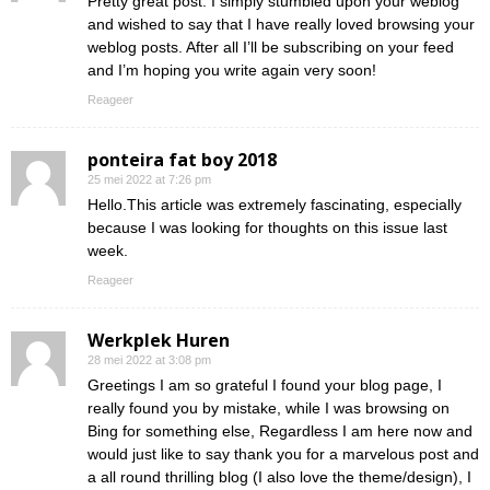
Pretty great post. I simply stumbled upon your weblog
and wished to say that I have really loved browsing your
weblog posts. After all I’ll be subscribing on your feed
and I’m hoping you write again very soon!
Reageer
ponteira fat boy 2018
25 mei 2022 at 7:26 pm
Hello.This article was extremely fascinating, especially
because I was looking for thoughts on this issue last
week.
Reageer
Werkplek Huren
28 mei 2022 at 3:08 pm
Greetings I am so grateful I found your blog page, I
really found you by mistake, while I was browsing on
Bing for something else, Regardless I am here now and
would just like to say thank you for a marvelous post and
a all round thrilling blog (I also love the theme/design), I