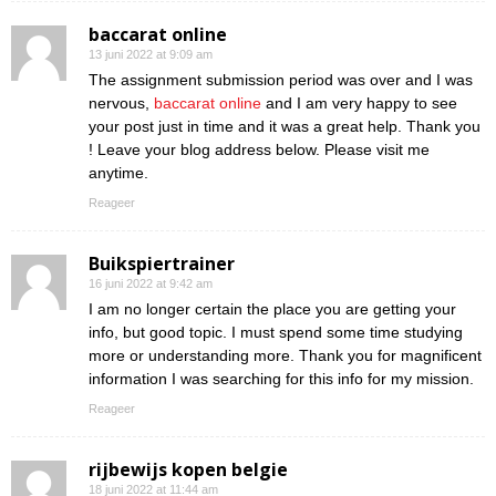
baccarat online
13 juni 2022 at 9:09 am
The assignment submission period was over and I was
nervous,
baccarat online
and I am very happy to see
your post just in time and it was a great help. Thank you
! Leave your blog address below. Please visit me
anytime.
Reageer
Buikspiertrainer
16 juni 2022 at 9:42 am
I am no longer certain the place you are getting your
info, but good topic. I must spend some time studying
more or understanding more. Thank you for magnificent
information I was searching for this info for my mission.
Reageer
rijbewijs kopen belgie
18 juni 2022 at 11:44 am