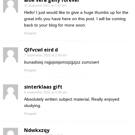
aloe vera gelly forever
31 augustus 2022 at 7:52 am
Hello! I just would like to give a huge thumbs up for the
great info you have here on this post. I will be coming
back to your blog for more soon.
Reageer
Qlfvcwl eird d
7 september 2022 at 2:40 am
bunadisisj nsjjsjsisjsmizjzjjzjzz zumzsert
Reageer
sinterklaas gift
9 september 2022 at 5:09 am
Absolutely written subject material, Really enjoyed
studying.
Reageer
Ndwkxzqy