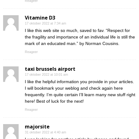
Reageer
Vitamine D3
17 oktober 2022 at 7:34 am
I like this web site so much, saved to fav. “Respect for
the fragility and importance of an individual life is still the
mark of an educated man.” by Norman Cousins.
Reageer
taxi brussels airport
17 oktober 2022 at 10:01 am
I like the helpful information you provide in your articles.
I will bookmark your weblog and check again here
frequently. I’m quite certain I’ll learn many new stuff right
here! Best of luck for the next!
Reageer
majorsite
31 oktober 2022 at 4:40 am