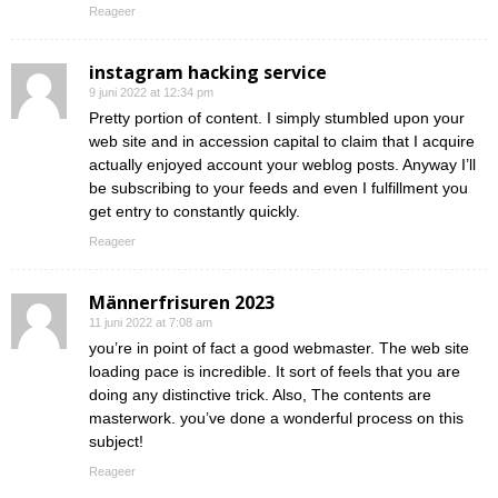
Reageer
instagram hacking service
9 juni 2022 at 12:34 pm
Pretty portion of content. I simply stumbled upon your
web site and in accession capital to claim that I acquire
actually enjoyed account your weblog posts. Anyway I’ll
be subscribing to your feeds and even I fulfillment you
get entry to constantly quickly.
Reageer
Männerfrisuren 2023
11 juni 2022 at 7:08 am
you’re in point of fact a good webmaster. The web site
loading pace is incredible. It sort of feels that you are
doing any distinctive trick. Also, The contents are
masterwork. you’ve done a wonderful process on this
subject!
Reageer