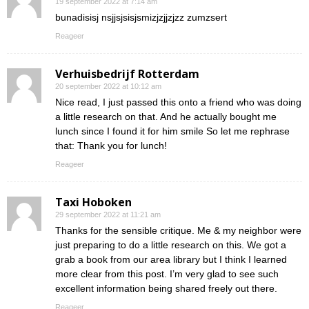
19 september 2022 at 7:14 am
bunadisisj nsjjsjsisjsmizjzjjzjzz zumzsert
Reageer
Verhuisbedrijf Rotterdam
20 september 2022 at 10:12 am
Nice read, I just passed this onto a friend who was doing
a little research on that. And he actually bought me
lunch since I found it for him smile So let me rephrase
that: Thank you for lunch!
Reageer
Taxi Hoboken
29 september 2022 at 11:21 am
Thanks for the sensible critique. Me & my neighbor were
just preparing to do a little research on this. We got a
grab a book from our area library but I think I learned
more clear from this post. I’m very glad to see such
excellent information being shared freely out there.
Reageer