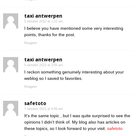
taxi antwerpen
5 oktober 2022 at 1:22 am
I believe you have mentioned some very interesting
points, thanks for the post.
Reageer
taxi antwerpen
5 oktober 2022 at 2:05 am
I reckon something genuinely interesting about your
weblog so I saved to favorites.
Reageer
safetoto
7 oktober 2022 at 4:06 am
It’s the same topic , but I was quite surprised to see the
opinions I didn’t think of. My blog also has articles on
these topics, so I look forward to your visit.
safetoto