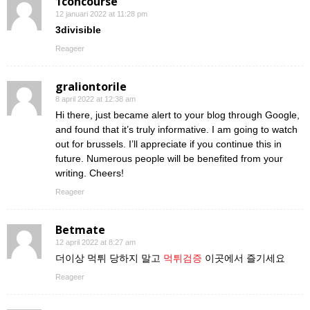
1concourse
12 januari 2022 at 11:28 pm
3divisible
Reageer
graliontorile
8 april 2022 at 12:38 am
Hi there, just became alert to your blog through Google,
and found that it’s truly informative. I am going to watch
out for brussels. I’ll appreciate if you continue this in
future. Numerous people will be benefited from your
writing. Cheers!
Reageer
Betmate
12 april 2022 at 8:27 am
더이상 먹튀 당하지 말고
먹튀검증
이곳에서 즐기세요
Reageer