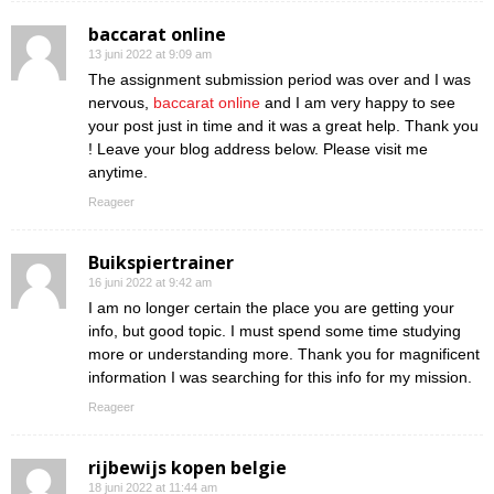
baccarat online
13 juni 2022 at 9:09 am
The assignment submission period was over and I was
nervous,
baccarat online
and I am very happy to see
your post just in time and it was a great help. Thank you
! Leave your blog address below. Please visit me
anytime.
Reageer
Buikspiertrainer
16 juni 2022 at 9:42 am
I am no longer certain the place you are getting your
info, but good topic. I must spend some time studying
more or understanding more. Thank you for magnificent
information I was searching for this info for my mission.
Reageer
rijbewijs kopen belgie
18 juni 2022 at 11:44 am