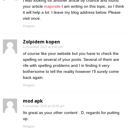
I was looking for another article by chance and found
your article
majorsite
I am writing on this topic, so I think
it will help a lot. I leave my blog address below. Please
visit once.
Reageer
Zolpidem kopen
5 november 2022 at 4:42 pm
of course like your website but you have to check the
spelling on several of your posts. Several of them are
rife with spelling problems and I in finding it very
bothersome to tell the reality however I’ll surely come
back again.
Reageer
mod apk
6 november 2022 at 10:50 pm
Its great as your other content : D, regards for putting
up.
Reageer