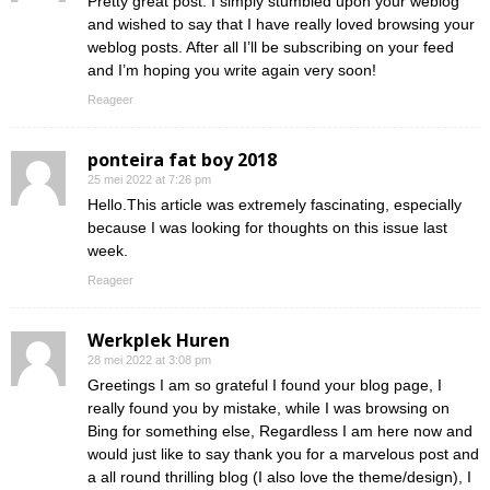
Pretty great post. I simply stumbled upon your weblog
and wished to say that I have really loved browsing your
weblog posts. After all I’ll be subscribing on your feed
and I’m hoping you write again very soon!
Reageer
ponteira fat boy 2018
25 mei 2022 at 7:26 pm
Hello.This article was extremely fascinating, especially
because I was looking for thoughts on this issue last
week.
Reageer
Werkplek Huren
28 mei 2022 at 3:08 pm
Greetings I am so grateful I found your blog page, I
really found you by mistake, while I was browsing on
Bing for something else, Regardless I am here now and
would just like to say thank you for a marvelous post and
a all round thrilling blog (I also love the theme/design), I