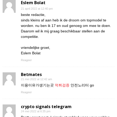
Eslem Bolat
21 april 2022 at 12:40 pm
beste redactie,
sinds kleins af aan heb ik de droom om topmodel te
worden. nu ben ik 17 en oud genoeg om mee te doen.
Daarom wil ik mij graag beschikbaar stellen aan de
competitie.
vriendelijke groet,
Eslem Bolat
Reageer
Betmates
21 mei 2022 at 12:42 am
이용이유가생기는곳
먹튀검증
안전노리터 go
Reageer
crypto signals telegram
24 mei 2022 at 6:35 pm