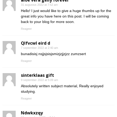
aloe vera gelly forever
31 augustus 2022 at 7:52 am
Hello! I just would like to give a huge thumbs up for the
great info you have here on this post. I will be coming
back to your blog for more soon.
Reageer
Qlfvcwl eird d
7 september 2022 at 2:40 am
bunadisisj nsjjsjsisjsmizjzjjzjzz zumzsert
Reageer
sinterklaas gift
9 september 2022 at 5:09 am
Absolutely written subject material, Really enjoyed
studying.
Reageer
Ndwkxzqy