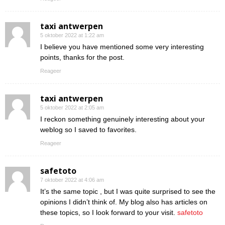
taxi antwerpen
5 oktober 2022 at 1:22 am
I believe you have mentioned some very interesting
points, thanks for the post.
Reageer
taxi antwerpen
5 oktober 2022 at 2:05 am
I reckon something genuinely interesting about your
weblog so I saved to favorites.
Reageer
safetoto
7 oktober 2022 at 4:06 am
It’s the same topic , but I was quite surprised to see the
opinions I didn’t think of. My blog also has articles on
these topics, so I look forward to your visit.
safetoto