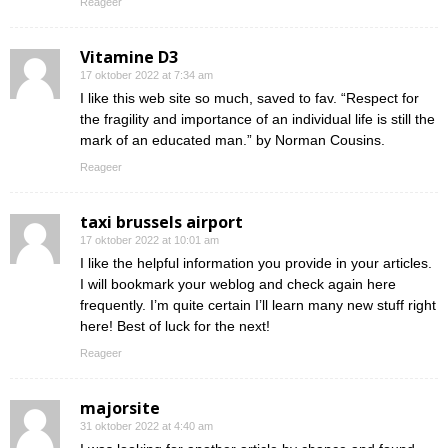
Reageer
Vitamine D3
17 oktober 2022 at 7:34 am
I like this web site so much, saved to fav. “Respect for
the fragility and importance of an individual life is still the
mark of an educated man.” by Norman Cousins.
Reageer
taxi brussels airport
17 oktober 2022 at 10:01 am
I like the helpful information you provide in your articles.
I will bookmark your weblog and check again here
frequently. I’m quite certain I’ll learn many new stuff right
here! Best of luck for the next!
Reageer
majorsite
31 oktober 2022 at 4:40 am