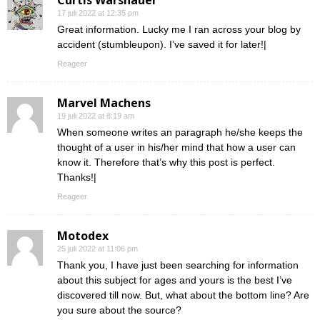
Curtis Warshauer
17 juli 2022 at 12:35 pm
Great information. Lucky me I ran across your blog by
accident (stumbleupon). I’ve saved it for later!|
Reageer
Marvel Machens
19 juli 2022 at 8:19 am
When someone writes an paragraph he/she keeps the
thought of a user in his/her mind that how a user can
know it. Therefore that’s why this post is perfect.
Thanks!|
Reageer
Motodex
25 juli 2022 at 11:06 pm
Thank you, I have just been searching for information
about this subject for ages and yours is the best I’ve
discovered till now. But, what about the bottom line? Are
you sure about the source?