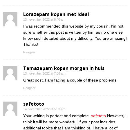
Lorazepam kopen met ideal
13 november 2022 at 6:40 am
I was recommended this website by my cousin. I’m not
sure whether this post is written by him as no one else
know such detailed about my difficulty. You are amazing!
Thanks!
Reageer
Temazepam kopen morgen in huis
13 november 2022 at 7:06 am
Great post. I am facing a couple of these problems.
Reageer
safetoto
14 november 2022 at 5:03 am
Your writing is perfect and complete.
safetoto
However, I
think it will be more wonderful if your post includes
additional topics that I am thinking of. I have a lot of