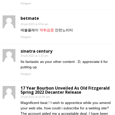
Reageer
betmate
26 juli 2022 at 9:54 am
에볼플레이
먹튀검증
안전노리터
Reageer
sinatra century
28 juli 2022 at 1:32 pm
Its fantastic as your other content : D, appreciate it for
putting up.
Reageer
17 Year Bourbon Unveiled As Old Fitzgerald
Spring 2022 Decanter Release
29 juli 2022 at 10:55 am
Magnificent beat ! I wish to apprentice while you amend
your web site, how could i subscribe for a weblog site?
The account aided me a acceptable deal. I have been