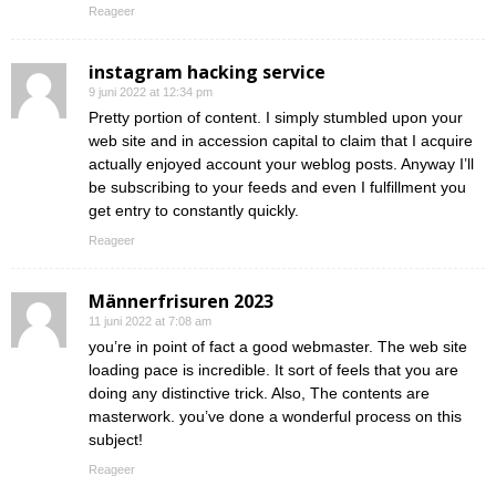
Reageer
instagram hacking service
9 juni 2022 at 12:34 pm
Pretty portion of content. I simply stumbled upon your
web site and in accession capital to claim that I acquire
actually enjoyed account your weblog posts. Anyway I’ll
be subscribing to your feeds and even I fulfillment you
get entry to constantly quickly.
Reageer
Männerfrisuren 2023
11 juni 2022 at 7:08 am
you’re in point of fact a good webmaster. The web site
loading pace is incredible. It sort of feels that you are
doing any distinctive trick. Also, The contents are
masterwork. you’ve done a wonderful process on this
subject!
Reageer