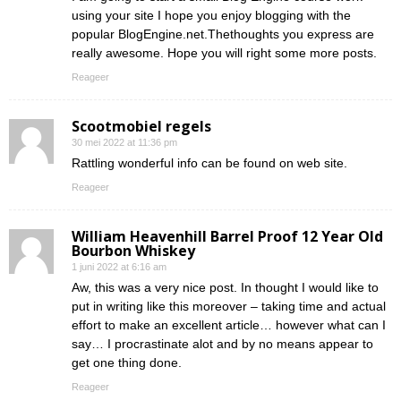
using your site I hope you enjoy blogging with the
popular BlogEngine.net.Thethoughts you express are
really awesome. Hope you will right some more posts.
Reageer
Scootmobiel regels
30 mei 2022 at 11:36 pm
Rattling wonderful info can be found on web site.
Reageer
William Heavenhill Barrel Proof 12 Year Old
Bourbon Whiskey
1 juni 2022 at 6:16 am
Aw, this was a very nice post. In thought I would like to
put in writing like this moreover – taking time and actual
effort to make an excellent article… however what can I
say… I procrastinate alot and by no means appear to
get one thing done.
Reageer