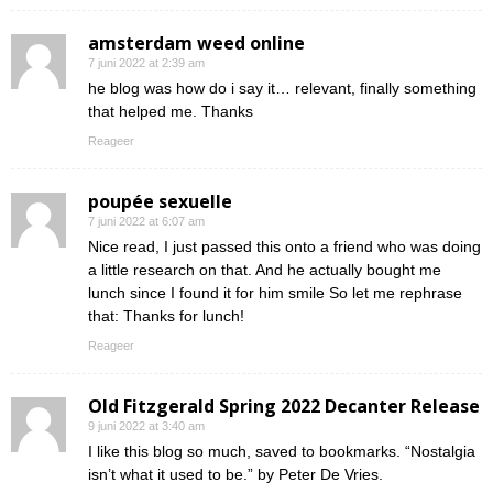
amsterdam weed online
7 juni 2022 at 2:39 am
he blog was how do i say it… relevant, finally something
that helped me. Thanks
Reageer
poupée sexuelle
7 juni 2022 at 6:07 am
Nice read, I just passed this onto a friend who was doing
a little research on that. And he actually bought me
lunch since I found it for him smile So let me rephrase
that: Thanks for lunch!
Reageer
Old Fitzgerald Spring 2022 Decanter Release
9 juni 2022 at 3:40 am
I like this blog so much, saved to bookmarks. “Nostalgia
isn’t what it used to be.” by Peter De Vries.