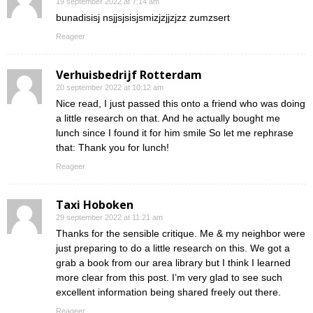
19 september 2022 at 7:14 am
bunadisisj nsjjsjsisjsmizjzjjzjzz zumzsert
Reageer
Verhuisbedrijf Rotterdam
20 september 2022 at 10:12 am
Nice read, I just passed this onto a friend who was doing
a little research on that. And he actually bought me
lunch since I found it for him smile So let me rephrase
that: Thank you for lunch!
Reageer
Taxi Hoboken
29 september 2022 at 11:21 am
Thanks for the sensible critique. Me & my neighbor were
just preparing to do a little research on this. We got a
grab a book from our area library but I think I learned
more clear from this post. I’m very glad to see such
excellent information being shared freely out there.
Reageer