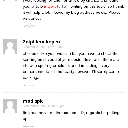
I was looking for another article by chance and found
your article
majorsite
I am writing on this topic, so I think
it will help a lot. I leave my blog address below. Please
visit once.
Reageer
Zolpidem kopen
5 november 2022 at 4:42 pm
of course like your website but you have to check the
spelling on several of your posts. Several of them are
rife with spelling problems and I in finding it very
bothersome to tell the reality however I’ll surely come
back again.
Reageer
mod apk
6 november 2022 at 10:50 pm
Its great as your other content : D, regards for putting
up.
Reageer