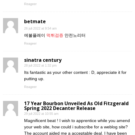
Reageer
betmate
26 juli 2022 at 9:54 am
에볼플레이
먹튀검증
안전노리터
Reageer
sinatra century
28 juli 2022 at 1:32 pm
Its fantastic as your other content : D, appreciate it for
putting up.
Reageer
17 Year Bourbon Unveiled As Old Fitzgerald
Spring 2022 Decanter Release
29 juli 2022 at 10:55 am
Magnificent beat ! I wish to apprentice while you amend
your web site, how could i subscribe for a weblog site?
The account aided me a acceptable deal. I have been