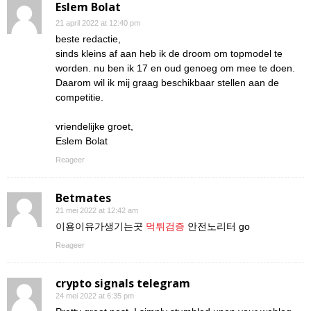
Eslem Bolat
21 april 2022 at 12:40 pm
beste redactie,
sinds kleins af aan heb ik de droom om topmodel te
worden. nu ben ik 17 en oud genoeg om mee te doen.
Daarom wil ik mij graag beschikbaar stellen aan de
competitie.
vriendelijke groet,
Eslem Bolat
Reageer
Betmates
21 mei 2022 at 12:42 am
이용이유가생기는곳
먹튀검증
안전노리터 go
Reageer
crypto signals telegram
24 mei 2022 at 6:35 pm