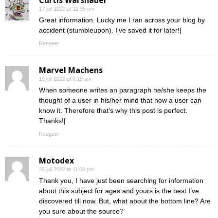
Curtis Warshauer
17 juli 2022 at 12:35 pm
Great information. Lucky me I ran across your blog by
accident (stumbleupon). I’ve saved it for later!|
Reageer
Marvel Machens
19 juli 2022 at 8:19 am
When someone writes an paragraph he/she keeps the
thought of a user in his/her mind that how a user can
know it. Therefore that’s why this post is perfect.
Thanks!|
Reageer
Motodex
25 juli 2022 at 11:06 pm
Thank you, I have just been searching for information
about this subject for ages and yours is the best I’ve
discovered till now. But, what about the bottom line? Are
you sure about the source?