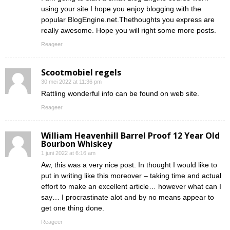
using your site I hope you enjoy blogging with the
popular BlogEngine.net.Thethoughts you express are
really awesome. Hope you will right some more posts.
Reageer
Scootmobiel regels
30 mei 2022 at 11:36 pm
Rattling wonderful info can be found on web site.
Reageer
William Heavenhill Barrel Proof 12 Year Old
Bourbon Whiskey
1 juni 2022 at 6:16 am
Aw, this was a very nice post. In thought I would like to
put in writing like this moreover – taking time and actual
effort to make an excellent article… however what can I
say… I procrastinate alot and by no means appear to
get one thing done.
Reageer