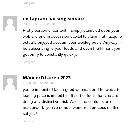
Reageer
instagram hacking service
9 juni 2022 at 12:34 pm
Pretty portion of content. I simply stumbled upon your
web site and in accession capital to claim that I acquire
actually enjoyed account your weblog posts. Anyway I’ll
be subscribing to your feeds and even I fulfillment you
get entry to constantly quickly.
Reageer
Männerfrisuren 2023
11 juni 2022 at 7:08 am
you’re in point of fact a good webmaster. The web site
loading pace is incredible. It sort of feels that you are
doing any distinctive trick. Also, The contents are
masterwork. you’ve done a wonderful process on this
subject!
Reageer