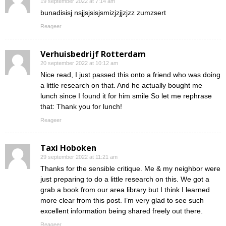
19 september 2022 at 7:14 am
bunadisisj nsjjsjsisjsmizjzjjzjzz zumzsert
Reageer
Verhuisbedrijf Rotterdam
20 september 2022 at 10:12 am
Nice read, I just passed this onto a friend who was doing
a little research on that. And he actually bought me
lunch since I found it for him smile So let me rephrase
that: Thank you for lunch!
Reageer
Taxi Hoboken
29 september 2022 at 11:21 am
Thanks for the sensible critique. Me & my neighbor were
just preparing to do a little research on this. We got a
grab a book from our area library but I think I learned
more clear from this post. I’m very glad to see such
excellent information being shared freely out there.
Reageer