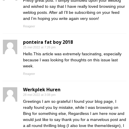
Pretty great post. I simply stumbled upon your weblog
and wished to say that I have really loved browsing your
weblog posts. After all I’ll be subscribing on your feed
and I’m hoping you write again very soon!
Reageer
ponteira fat boy 2018
25 mei 2022 at 7:26 pm
Hello.This article was extremely fascinating, especially
because I was looking for thoughts on this issue last
week.
Reageer
Werkplek Huren
28 mei 2022 at 3:08 pm
Greetings I am so grateful I found your blog page, I
really found you by mistake, while I was browsing on
Bing for something else, Regardless I am here now and
would just like to say thank you for a marvelous post and
a all round thrilling blog (I also love the theme/design), I