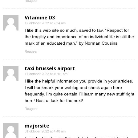
Reageer
Vitamine D3
17 oktober 2022 at 7:34 am
I like this web site so much, saved to fav. “Respect for
the fragility and importance of an individual life is still the
mark of an educated man.” by Norman Cousins.
Reageer
taxi brussels airport
17 oktober 2022 at 10:01 am
I like the helpful information you provide in your articles.
I will bookmark your weblog and check again here
frequently. I’m quite certain I’ll learn many new stuff right
here! Best of luck for the next!
Reageer
majorsite
31 oktober 2022 at 4:40 am