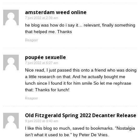
amsterdam weed online
7 juni 2022 at 2:39 am
he blog was how do i say it… relevant, finally something
that helped me. Thanks
Reageer
poupée sexuelle
7 juni 2022 at 6:07 am
Nice read, I just passed this onto a friend who was doing
a little research on that. And he actually bought me
lunch since I found it for him smile So let me rephrase
that: Thanks for lunch!
Reageer
Old Fitzgerald Spring 2022 Decanter Release
9 juni 2022 at 3:40 am
I like this blog so much, saved to bookmarks. “Nostalgia
isn’t what it used to be.” by Peter De Vries.