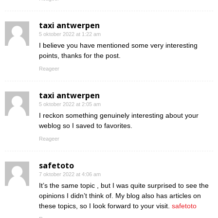
taxi antwerpen
5 oktober 2022 at 1:22 am
I believe you have mentioned some very interesting
points, thanks for the post.
Reageer
taxi antwerpen
5 oktober 2022 at 2:05 am
I reckon something genuinely interesting about your
weblog so I saved to favorites.
Reageer
safetoto
7 oktober 2022 at 4:06 am
It’s the same topic , but I was quite surprised to see the
opinions I didn’t think of. My blog also has articles on
these topics, so I look forward to your visit.
safetoto