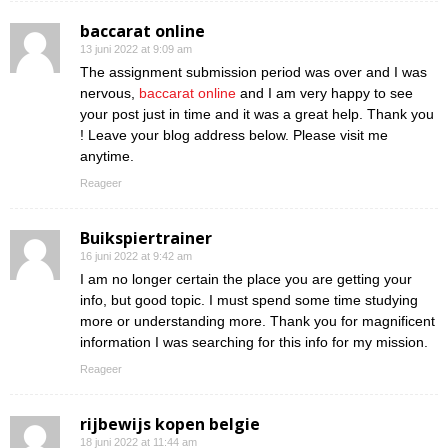
baccarat online
13 juni 2022 at 9:09 am
The assignment submission period was over and I was
nervous,
baccarat online
and I am very happy to see
your post just in time and it was a great help. Thank you
! Leave your blog address below. Please visit me
anytime.
Reageer
Buikspiertrainer
16 juni 2022 at 9:42 am
I am no longer certain the place you are getting your
info, but good topic. I must spend some time studying
more or understanding more. Thank you for magnificent
information I was searching for this info for my mission.
Reageer
rijbewijs kopen belgie
18 juni 2022 at 11:44 am