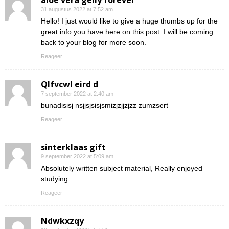
aloe vera gelly forever
31 augustus 2022 at 7:52 am
Hello! I just would like to give a huge thumbs up for the
great info you have here on this post. I will be coming
back to your blog for more soon.
Reageer
Qlfvcwl eird d
7 september 2022 at 2:40 am
bunadisisj nsjjsjsisjsmizjzjjzjzz zumzsert
Reageer
sinterklaas gift
9 september 2022 at 5:09 am
Absolutely written subject material, Really enjoyed
studying.
Reageer
Ndwkxzqy