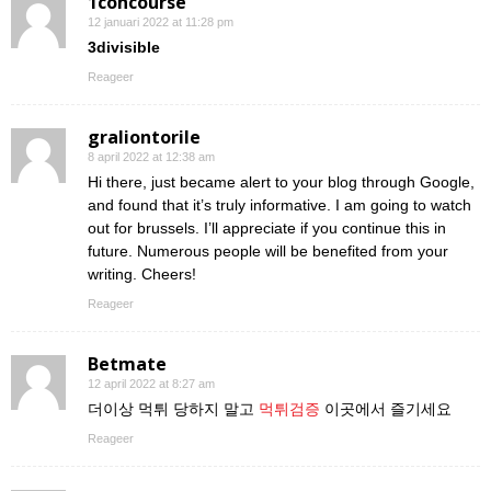
1concourse
12 januari 2022 at 11:28 pm
3divisible
Reageer
graliontorile
8 april 2022 at 12:38 am
Hi there, just became alert to your blog through Google,
and found that it’s truly informative. I am going to watch
out for brussels. I’ll appreciate if you continue this in
future. Numerous people will be benefited from your
writing. Cheers!
Reageer
Betmate
12 april 2022 at 8:27 am
더이상 먹튀 당하지 말고
먹튀검증
이곳에서 즐기세요
Reageer