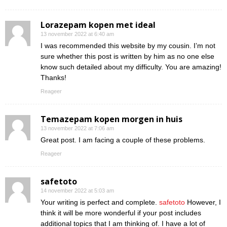
Lorazepam kopen met ideal
13 november 2022 at 6:40 am
I was recommended this website by my cousin. I’m not
sure whether this post is written by him as no one else
know such detailed about my difficulty. You are amazing!
Thanks!
Reageer
Temazepam kopen morgen in huis
13 november 2022 at 7:06 am
Great post. I am facing a couple of these problems.
Reageer
safetoto
14 november 2022 at 5:03 am
Your writing is perfect and complete.
safetoto
However, I
think it will be more wonderful if your post includes
additional topics that I am thinking of. I have a lot of