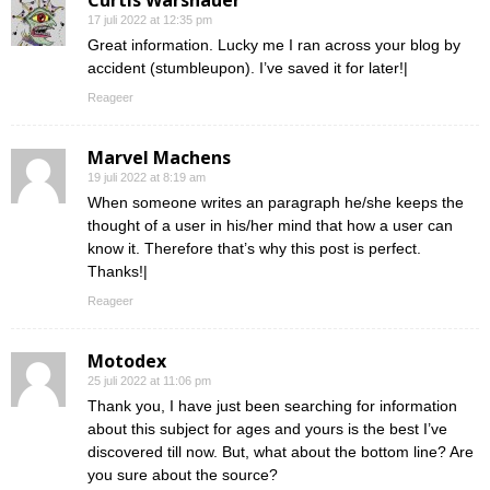
Curtis Warshauer
17 juli 2022 at 12:35 pm
Great information. Lucky me I ran across your blog by
accident (stumbleupon). I’ve saved it for later!|
Reageer
Marvel Machens
19 juli 2022 at 8:19 am
When someone writes an paragraph he/she keeps the
thought of a user in his/her mind that how a user can
know it. Therefore that’s why this post is perfect.
Thanks!|
Reageer
Motodex
25 juli 2022 at 11:06 pm
Thank you, I have just been searching for information
about this subject for ages and yours is the best I’ve
discovered till now. But, what about the bottom line? Are
you sure about the source?