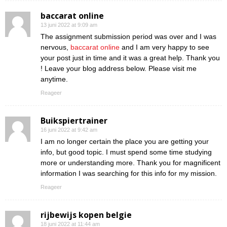
baccarat online
13 juni 2022 at 9:09 am
The assignment submission period was over and I was
nervous,
baccarat online
and I am very happy to see
your post just in time and it was a great help. Thank you
! Leave your blog address below. Please visit me
anytime.
Reageer
Buikspiertrainer
16 juni 2022 at 9:42 am
I am no longer certain the place you are getting your
info, but good topic. I must spend some time studying
more or understanding more. Thank you for magnificent
information I was searching for this info for my mission.
Reageer
rijbewijs kopen belgie
18 juni 2022 at 11:44 am