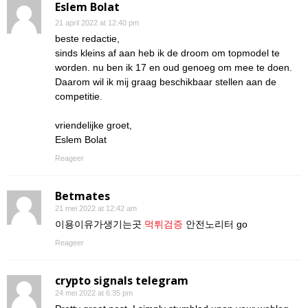
Eslem Bolat
21 april 2022 at 12:40 pm
beste redactie,
sinds kleins af aan heb ik de droom om topmodel te
worden. nu ben ik 17 en oud genoeg om mee te doen.
Daarom wil ik mij graag beschikbaar stellen aan de
competitie.
vriendelijke groet,
Eslem Bolat
Reageer
Betmates
21 mei 2022 at 12:42 am
이용이유가생기는곳
먹튀검증
안전노리터 go
Reageer
crypto signals telegram
24 mei 2022 at 6:35 pm