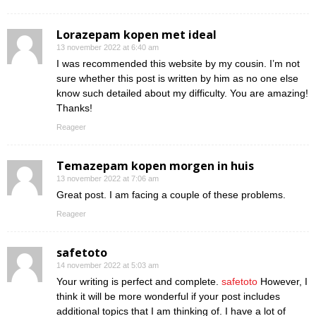
Lorazepam kopen met ideal
13 november 2022 at 6:40 am
I was recommended this website by my cousin. I’m not
sure whether this post is written by him as no one else
know such detailed about my difficulty. You are amazing!
Thanks!
Reageer
Temazepam kopen morgen in huis
13 november 2022 at 7:06 am
Great post. I am facing a couple of these problems.
Reageer
safetoto
14 november 2022 at 5:03 am
Your writing is perfect and complete.
safetoto
However, I
think it will be more wonderful if your post includes
additional topics that I am thinking of. I have a lot of