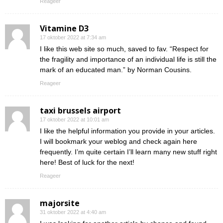
Reageer
Vitamine D3
17 oktober 2022 at 7:34 am
I like this web site so much, saved to fav. “Respect for
the fragility and importance of an individual life is still the
mark of an educated man.” by Norman Cousins.
Reageer
taxi brussels airport
17 oktober 2022 at 10:01 am
I like the helpful information you provide in your articles.
I will bookmark your weblog and check again here
frequently. I’m quite certain I’ll learn many new stuff right
here! Best of luck for the next!
Reageer
majorsite
31 oktober 2022 at 4:40 am