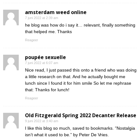
amsterdam weed online
7 juni 2022 at 2:39 am
he blog was how do i say it… relevant, finally something
that helped me. Thanks
Reageer
poupée sexuelle
7 juni 2022 at 6:07 am
Nice read, I just passed this onto a friend who was doing
a little research on that. And he actually bought me
lunch since I found it for him smile So let me rephrase
that: Thanks for lunch!
Reageer
Old Fitzgerald Spring 2022 Decanter Release
9 juni 2022 at 3:40 am
I like this blog so much, saved to bookmarks. “Nostalgia
isn’t what it used to be.” by Peter De Vries.