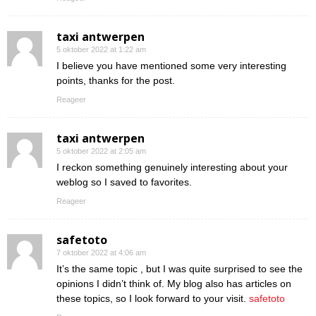
taxi antwerpen
5 oktober 2022 at 1:22 am
I believe you have mentioned some very interesting
points, thanks for the post.
Reageer
taxi antwerpen
5 oktober 2022 at 2:05 am
I reckon something genuinely interesting about your
weblog so I saved to favorites.
Reageer
safetoto
7 oktober 2022 at 4:06 am
It’s the same topic , but I was quite surprised to see the
opinions I didn’t think of. My blog also has articles on
these topics, so I look forward to your visit.
safetoto