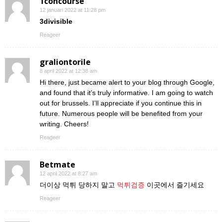
1concourse
12 januari 2022 at 11:28 pm
3divisible
Reageer
graliontorile
8 april 2022 at 12:38 am
Hi there, just became alert to your blog through Google,
and found that it’s truly informative. I am going to watch
out for brussels. I’ll appreciate if you continue this in
future. Numerous people will be benefited from your
writing. Cheers!
Reageer
Betmate
12 april 2022 at 8:27 am
더이상 먹튀 당하지 말고
먹튀검증
이곳에서 즐기세요
Reageer