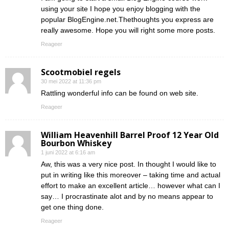
using your site I hope you enjoy blogging with the
popular BlogEngine.net.Thethoughts you express are
really awesome. Hope you will right some more posts.
Reageer
Scootmobiel regels
30 mei 2022 at 11:36 pm
Rattling wonderful info can be found on web site.
Reageer
William Heavenhill Barrel Proof 12 Year Old
Bourbon Whiskey
1 juni 2022 at 6:16 am
Aw, this was a very nice post. In thought I would like to
put in writing like this moreover – taking time and actual
effort to make an excellent article… however what can I
say… I procrastinate alot and by no means appear to
get one thing done.
Reageer