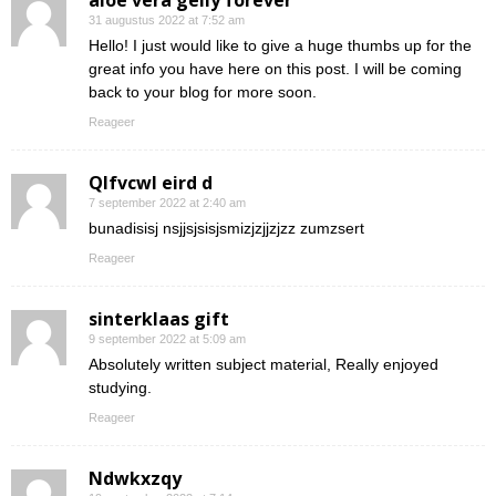
aloe vera gelly forever
31 augustus 2022 at 7:52 am
Hello! I just would like to give a huge thumbs up for the
great info you have here on this post. I will be coming
back to your blog for more soon.
Reageer
Qlfvcwl eird d
7 september 2022 at 2:40 am
bunadisisj nsjjsjsisjsmizjzjjzjzz zumzsert
Reageer
sinterklaas gift
9 september 2022 at 5:09 am
Absolutely written subject material, Really enjoyed
studying.
Reageer
Ndwkxzqy