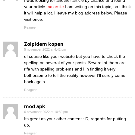
I was looking for another article by chance and found
your article
majorsite
I am writing on this topic, so I think
it will help a lot. I leave my blog address below. Please
visit once.
Reageer
Zolpidem kopen
5 november 2022 at 4:42 pm
of course like your website but you have to check the
spelling on several of your posts. Several of them are
rife with spelling problems and I in finding it very
bothersome to tell the reality however I’ll surely come
back again.
Reageer
mod apk
6 november 2022 at 10:50 pm
Its great as your other content : D, regards for putting
up.
Reageer