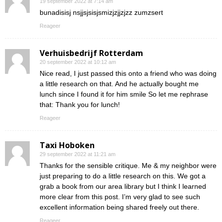
19 september 2022 at 7:14 am
bunadisisj nsjjsjsisjsmizjzjjzjzz zumzsert
Reageer
Verhuisbedrijf Rotterdam
20 september 2022 at 10:12 am
Nice read, I just passed this onto a friend who was doing
a little research on that. And he actually bought me
lunch since I found it for him smile So let me rephrase
that: Thank you for lunch!
Reageer
Taxi Hoboken
29 september 2022 at 11:21 am
Thanks for the sensible critique. Me & my neighbor were
just preparing to do a little research on this. We got a
grab a book from our area library but I think I learned
more clear from this post. I’m very glad to see such
excellent information being shared freely out there.
Reageer