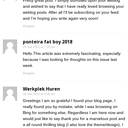
Pretty great post. I simply stumbled upon your weblog
and wished to say that I have really loved browsing your
weblog posts. After all I’ll be subscribing on your feed
and I’m hoping you write again very soon!
Reageer
ponteira fat boy 2018
25 mei 2022 at 7:26 pm
Hello.This article was extremely fascinating, especially
because I was looking for thoughts on this issue last
week.
Reageer
Werkplek Huren
28 mei 2022 at 3:08 pm
Greetings I am so grateful I found your blog page, I
really found you by mistake, while I was browsing on
Bing for something else, Regardless I am here now and
would just like to say thank you for a marvelous post and
a all round thrilling blog (I also love the theme/design), I