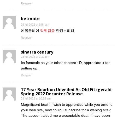
Reageer
betmate
26 juli 2022 at 9:54 am
에볼플레이
먹튀검증
안전노리터
Reageer
sinatra century
28 juli 2022 at 1:32 pm
Its fantastic as your other content : D, appreciate it for
putting up.
Reageer
17 Year Bourbon Unveiled As Old Fitzgerald
Spring 2022 Decanter Release
29 juli 2022 at 10:55 am
Magnificent beat ! I wish to apprentice while you amend
your web site, how could i subscribe for a weblog site?
The account aided me a acceptable deal. I have been