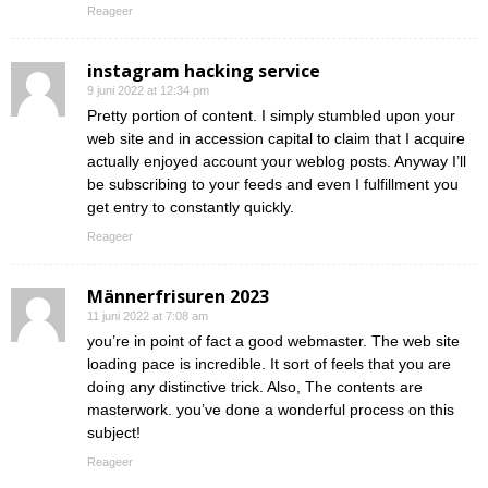
Reageer
instagram hacking service
9 juni 2022 at 12:34 pm
Pretty portion of content. I simply stumbled upon your
web site and in accession capital to claim that I acquire
actually enjoyed account your weblog posts. Anyway I’ll
be subscribing to your feeds and even I fulfillment you
get entry to constantly quickly.
Reageer
Männerfrisuren 2023
11 juni 2022 at 7:08 am
you’re in point of fact a good webmaster. The web site
loading pace is incredible. It sort of feels that you are
doing any distinctive trick. Also, The contents are
masterwork. you’ve done a wonderful process on this
subject!
Reageer