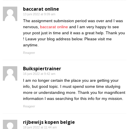
baccarat online
13 juni 2022 at 9:09 am
The assignment submission period was over and I was
nervous,
baccarat online
and I am very happy to see
your post just in time and it was a great help. Thank you
! Leave your blog address below. Please visit me
anytime.
Reageer
Buikspiertrainer
16 juni 2022 at 9:42 am
I am no longer certain the place you are getting your
info, but good topic. I must spend some time studying
more or understanding more. Thank you for magnificent
information I was searching for this info for my mission.
Reageer
rijbewijs kopen belgie
18 juni 2022 at 11:44 am