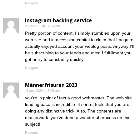
Reageer
instagram hacking service
9 juni 2022 at 12:34 pm
Pretty portion of content. I simply stumbled upon your
web site and in accession capital to claim that I acquire
actually enjoyed account your weblog posts. Anyway I’ll
be subscribing to your feeds and even I fulfillment you
get entry to constantly quickly.
Reageer
Männerfrisuren 2023
11 juni 2022 at 7:08 am
you’re in point of fact a good webmaster. The web site
loading pace is incredible. It sort of feels that you are
doing any distinctive trick. Also, The contents are
masterwork. you’ve done a wonderful process on this
subject!
Reageer