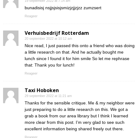
19 september 2022 at 7:14 am
bunadisisj nsjjsjsisjsmizjzjjzjzz zumzsert
Reageer
Verhuisbedrijf Rotterdam
20 september 2022 at 10:12 am
Nice read, I just passed this onto a friend who was doing
a little research on that. And he actually bought me
lunch since I found it for him smile So let me rephrase
that: Thank you for lunch!
Reageer
Taxi Hoboken
29 september 2022 at 11:21 am
Thanks for the sensible critique. Me & my neighbor were
just preparing to do a little research on this. We got a
grab a book from our area library but I think I learned
more clear from this post. I’m very glad to see such
excellent information being shared freely out there.
Reageer