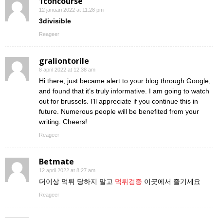
1concourse
12 januari 2022 at 11:28 pm
3divisible
Reageer
graliontorile
8 april 2022 at 12:38 am
Hi there, just became alert to your blog through Google,
and found that it’s truly informative. I am going to watch
out for brussels. I’ll appreciate if you continue this in
future. Numerous people will be benefited from your
writing. Cheers!
Reageer
Betmate
12 april 2022 at 8:27 am
더이상 먹튀 당하지 말고
먹튀검증
이곳에서 즐기세요
Reageer