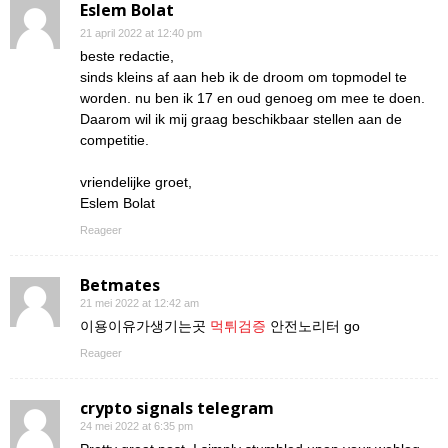
Eslem Bolat
21 april 2022 at 12:40 pm
beste redactie,
sinds kleins af aan heb ik de droom om topmodel te
worden. nu ben ik 17 en oud genoeg om mee te doen.
Daarom wil ik mij graag beschikbaar stellen aan de
competitie.
vriendelijke groet,
Eslem Bolat
Reageer
Betmates
21 mei 2022 at 12:42 am
이용이유가생기는곳
먹튀검증
안전노리터 go
Reageer
crypto signals telegram
24 mei 2022 at 6:35 pm