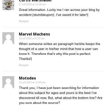
Curtis Warshauer
17 juli 2022 at 12:35 pm
Great information. Lucky me I ran across your blog by
accident (stumbleupon). I’ve saved it for later!|
Reageer
Marvel Machens
19 juli 2022 at 8:19 am
When someone writes an paragraph he/she keeps the
thought of a user in his/her mind that how a user can
know it. Therefore that’s why this post is perfect.
Thanks!|
Reageer
Motodex
25 juli 2022 at 11:06 pm
Thank you, I have just been searching for information
about this subject for ages and yours is the best I’ve
discovered till now. But, what about the bottom line? Are
you sure about the source?