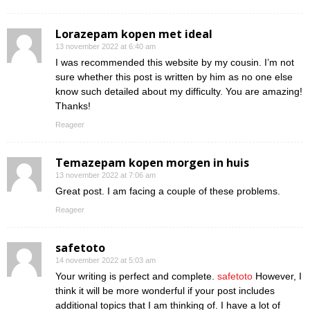
Lorazepam kopen met ideal
13 november 2022 at 6:40 am
I was recommended this website by my cousin. I’m not
sure whether this post is written by him as no one else
know such detailed about my difficulty. You are amazing!
Thanks!
Reageer
Temazepam kopen morgen in huis
13 november 2022 at 7:06 am
Great post. I am facing a couple of these problems.
Reageer
safetoto
14 november 2022 at 5:03 am
Your writing is perfect and complete.
safetoto
However, I
think it will be more wonderful if your post includes
additional topics that I am thinking of. I have a lot of