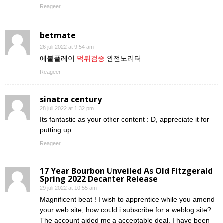
Reageer
betmate
26 juli 2022 at 9:54 am
에볼플레이
먹튀검증
안전노리터
Reageer
sinatra century
28 juli 2022 at 1:32 pm
Its fantastic as your other content : D, appreciate it for
putting up.
Reageer
17 Year Bourbon Unveiled As Old Fitzgerald
Spring 2022 Decanter Release
29 juli 2022 at 10:55 am
Magnificent beat ! I wish to apprentice while you amend
your web site, how could i subscribe for a weblog site?
The account aided me a acceptable deal. I have been