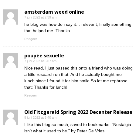
amsterdam weed online
7 juni 2022 at 2:39 am
he blog was how do i say it… relevant, finally something
that helped me. Thanks
Reageer
poupée sexuelle
7 juni 2022 at 6:07 am
Nice read, I just passed this onto a friend who was doing
a little research on that. And he actually bought me
lunch since I found it for him smile So let me rephrase
that: Thanks for lunch!
Reageer
Old Fitzgerald Spring 2022 Decanter Release
9 juni 2022 at 3:40 am
I like this blog so much, saved to bookmarks. “Nostalgia
isn’t what it used to be.” by Peter De Vries.