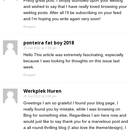
Pretty great post. I simply stumbled upon your weblog
and wished to say that I have really loved browsing your
weblog posts. After all I’ll be subscribing on your feed
and I’m hoping you write again very soon!
Reageer
ponteira fat boy 2018
25 mei 2022 at 7:26 pm
Hello.This article was extremely fascinating, especially
because I was looking for thoughts on this issue last
week.
Reageer
Werkplek Huren
28 mei 2022 at 3:08 pm
Greetings I am so grateful I found your blog page, I
really found you by mistake, while I was browsing on
Bing for something else, Regardless I am here now and
would just like to say thank you for a marvelous post and
a all round thrilling blog (I also love the theme/design), I