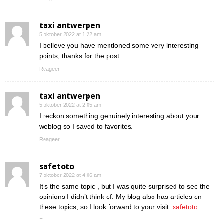
taxi antwerpen
5 oktober 2022 at 1:22 am
I believe you have mentioned some very interesting
points, thanks for the post.
Reageer
taxi antwerpen
5 oktober 2022 at 2:05 am
I reckon something genuinely interesting about your
weblog so I saved to favorites.
Reageer
safetoto
7 oktober 2022 at 4:06 am
It’s the same topic , but I was quite surprised to see the
opinions I didn’t think of. My blog also has articles on
these topics, so I look forward to your visit.
safetoto