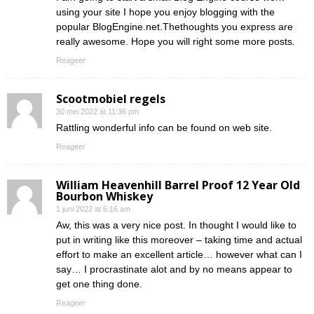
using your site I hope you enjoy blogging with the
popular BlogEngine.net.Thethoughts you express are
really awesome. Hope you will right some more posts.
Reageer
Scootmobiel regels
30 mei 2022 at 11:36 pm
Rattling wonderful info can be found on web site.
Reageer
William Heavenhill Barrel Proof 12 Year Old
Bourbon Whiskey
1 juni 2022 at 6:16 am
Aw, this was a very nice post. In thought I would like to
put in writing like this moreover – taking time and actual
effort to make an excellent article… however what can I
say… I procrastinate alot and by no means appear to
get one thing done.
Reageer