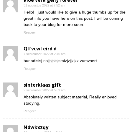
aloe vera gelly forever
31 augustus 2022 at 7:52 am
Hello! I just would like to give a huge thumbs up for the
great info you have here on this post. I will be coming
back to your blog for more soon.
Reageer
Qlfvcwl eird d
7 september 2022 at 2:40 am
bunadisisj nsjjsjsisjsmizjzjjzjzz zumzsert
Reageer
sinterklaas gift
9 september 2022 at 5:09 am
Absolutely written subject material, Really enjoyed
studying.
Reageer
Ndwkxzqy