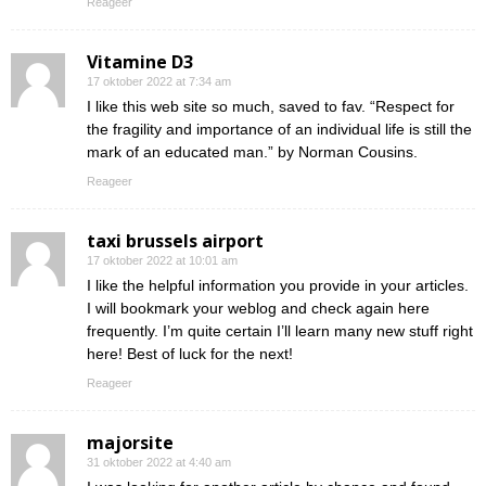
Reageer
Vitamine D3
17 oktober 2022 at 7:34 am
I like this web site so much, saved to fav. “Respect for
the fragility and importance of an individual life is still the
mark of an educated man.” by Norman Cousins.
Reageer
taxi brussels airport
17 oktober 2022 at 10:01 am
I like the helpful information you provide in your articles.
I will bookmark your weblog and check again here
frequently. I’m quite certain I’ll learn many new stuff right
here! Best of luck for the next!
Reageer
majorsite
31 oktober 2022 at 4:40 am