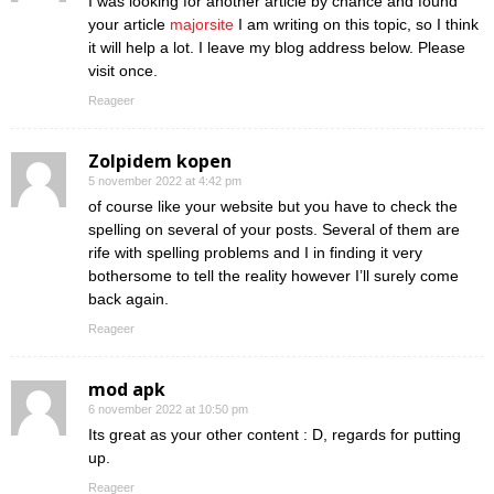
I was looking for another article by chance and found
your article
majorsite
I am writing on this topic, so I think
it will help a lot. I leave my blog address below. Please
visit once.
Reageer
Zolpidem kopen
5 november 2022 at 4:42 pm
of course like your website but you have to check the
spelling on several of your posts. Several of them are
rife with spelling problems and I in finding it very
bothersome to tell the reality however I’ll surely come
back again.
Reageer
mod apk
6 november 2022 at 10:50 pm
Its great as your other content : D, regards for putting
up.
Reageer