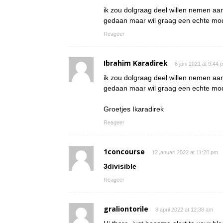
ik zou dolgraag deel willen nemen aan
gedaan maar wil graag een echte mod
Reageer
Ibrahim Karadirek
6 juni 2021 at 9:44 
ik zou dolgraag deel willen nemen aan
gedaan maar wil graag een echte mod
Groetjes Ikaradirek
Reageer
1concourse
12 januari 2022 at 11:28 pm
3divisible
Reageer
graliontorile
8 april 2022 at 12:38 am