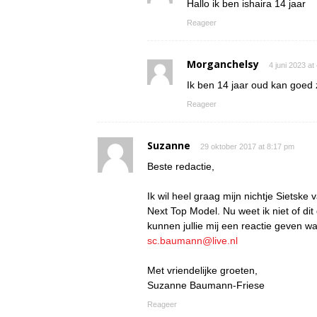
Hallo ik ben ishaira 14 jaar
Reageer
Morganchelsy
4 juni 2023 at
Ik ben 14 jaar oud kan goed
Reageer
Suzanne
29 oktober 2017 at 8:17 pm
Beste redactie,
Ik wil heel graag mijn nichtje Sietsk
Next Top Model. Nu weet ik niet of dit
kunnen jullie mij een reactie geven w
sc.baumann@live.nl
Met vriendelijke groeten,
Suzanne Baumann-Friese
Reageer