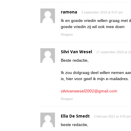
ramona
3 september 2018 at 9:47 pm
Ik en goede vriedin willen graag met
goede vriedin zij wil ook mee doen
Reageer
Silvi Van Wesel
17 september 2020 at 1
Beste redactie,
Ik zou dolgraag deel willen nemen aan 
is, hier voor geef ik mijn e-mailadres.
silvivanwesel2002@gmail.com
Reageer
Ella De Smedt
2 februari 2021 at 4:50 pm
beste redactie,