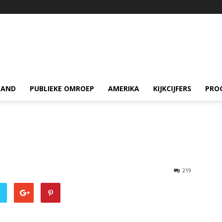
LAND
PUBLIEKE OMROEP
AMERIKA
KIJKCIJFERS
PRO
219
r