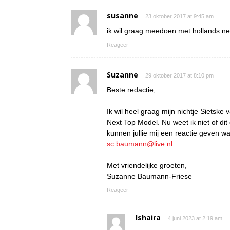
susanne
23 oktober 2017 at 9:45 am
ik wil graag meedoen met hollands n
Reageer
Suzanne
29 oktober 2017 at 8:10 pm
Beste redactie,
Ik wil heel graag mijn nichtje Sietsk
Next Top Model. Nu weet ik niet of dit
kunnen jullie mij een reactie geven w
sc.baumann@live.nl
Met vriendelijke groeten,
Suzanne Baumann-Friese
Reageer
Ishaira
4 juni 2023 at 2:19 am