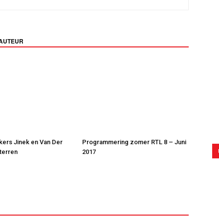
 AUTEUR
jkers Jinek en Van Der
Programmering zomer RTL 8 – Juni
Sterren
2017