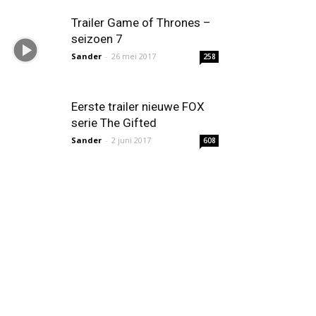
Trailer Game of Thrones –
seizoen 7
Sander
-
26 mei 2017
258
Eerste trailer nieuwe FOX
serie The Gifted
Sander
-
2 juni 2017
608