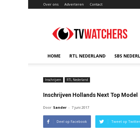
Over ons
Adverteren
Contact
TVwatchers.nl
HOME
RTL NEDERLAND
SBS NEDER
Inschrijven
RTL Nederland
Inschrijven Hollands Next Top Model
Door
Sander
-
7 juni 2017
Deel op Facebook
Tweet op Twitte