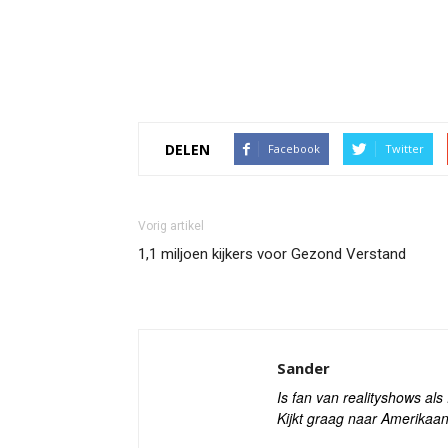
DELEN
Facebook
Twitter
Vorig artikel
1,1 miljoen kijkers voor Gezond Verstand
Sander
Is fan van realityshows al
Kijkt graag naar Amerikaan