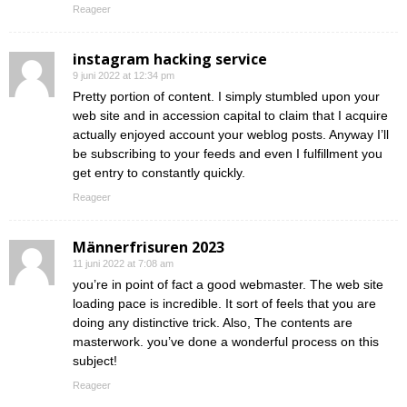
Reageer
instagram hacking service
9 juni 2022 at 12:34 pm
Pretty portion of content. I simply stumbled upon your
web site and in accession capital to claim that I acquire
actually enjoyed account your weblog posts. Anyway I’ll
be subscribing to your feeds and even I fulfillment you
get entry to constantly quickly.
Reageer
Männerfrisuren 2023
11 juni 2022 at 7:08 am
you’re in point of fact a good webmaster. The web site
loading pace is incredible. It sort of feels that you are
doing any distinctive trick. Also, The contents are
masterwork. you’ve done a wonderful process on this
subject!
Reageer