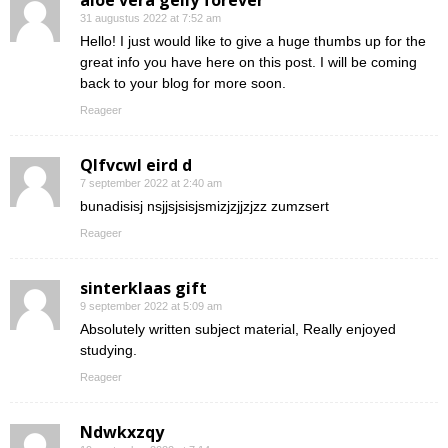
aloe vera gelly forever
31 augustus 2022 at 7:52 am
Hello! I just would like to give a huge thumbs up for the
great info you have here on this post. I will be coming
back to your blog for more soon.
Reageer
Qlfvcwl eird d
7 september 2022 at 2:40 am
bunadisisj nsjjsjsisjsmizjzjjzjzz zumzsert
Reageer
sinterklaas gift
9 september 2022 at 5:09 am
Absolutely written subject material, Really enjoyed
studying.
Reageer
Ndwkxzqy