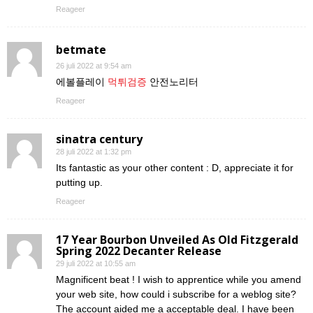
Reageer
betmate
26 juli 2022 at 9:54 am
에볼플레이
먹튀검증
안전노리터
Reageer
sinatra century
28 juli 2022 at 1:32 pm
Its fantastic as your other content : D, appreciate it for
putting up.
Reageer
17 Year Bourbon Unveiled As Old Fitzgerald
Spring 2022 Decanter Release
29 juli 2022 at 10:55 am
Magnificent beat ! I wish to apprentice while you amend
your web site, how could i subscribe for a weblog site?
The account aided me a acceptable deal. I have been