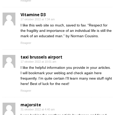
Reageer
Vitamine D3
17 oktober 2022 at 7:34 am
I like this web site so much, saved to fav. “Respect for
the fragility and importance of an individual life is still the
mark of an educated man.” by Norman Cousins.
Reageer
taxi brussels airport
17 oktober 2022 at 10:01 am
I like the helpful information you provide in your articles.
I will bookmark your weblog and check again here
frequently. I’m quite certain I’ll learn many new stuff right
here! Best of luck for the next!
Reageer
majorsite
31 oktober 2022 at 4:40 am