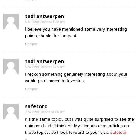
taxi antwerpen
5 oktober 2022 at 1:22 am
I believe you have mentioned some very interesting
points, thanks for the post.
Reageer
taxi antwerpen
5 oktober 2022 at 2:05 am
I reckon something genuinely interesting about your
weblog so I saved to favorites.
Reageer
safetoto
7 oktober 2022 at 4:06 am
It’s the same topic , but I was quite surprised to see the
opinions I didn’t think of. My blog also has articles on
these topics, so I look forward to your visit.
safetoto