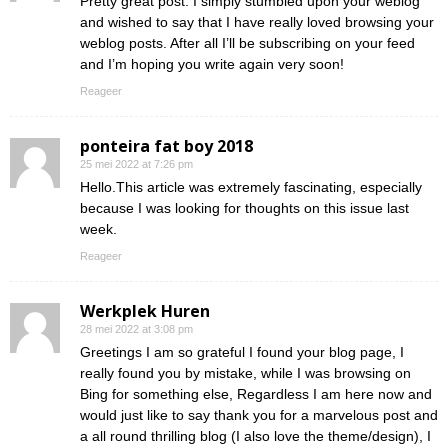
Pretty great post. I simply stumbled upon your weblog
and wished to say that I have really loved browsing your
weblog posts. After all I’ll be subscribing on your feed
and I’m hoping you write again very soon!
Reageer
ponteira fat boy 2018
25 mei 2022 at 7:26 pm
Hello.This article was extremely fascinating, especially
because I was looking for thoughts on this issue last
week.
Reageer
Werkplek Huren
28 mei 2022 at 3:08 pm
Greetings I am so grateful I found your blog page, I
really found you by mistake, while I was browsing on
Bing for something else, Regardless I am here now and
would just like to say thank you for a marvelous post and
a all round thrilling blog (I also love the theme/design), I