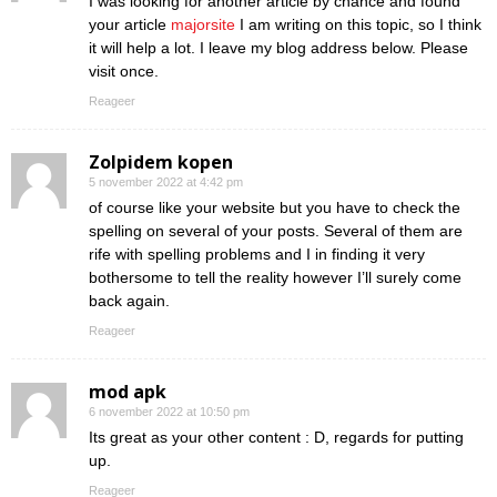
I was looking for another article by chance and found
your article
majorsite
I am writing on this topic, so I think
it will help a lot. I leave my blog address below. Please
visit once.
Reageer
Zolpidem kopen
5 november 2022 at 4:42 pm
of course like your website but you have to check the
spelling on several of your posts. Several of them are
rife with spelling problems and I in finding it very
bothersome to tell the reality however I’ll surely come
back again.
Reageer
mod apk
6 november 2022 at 10:50 pm
Its great as your other content : D, regards for putting
up.
Reageer