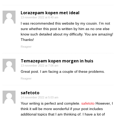
Lorazepam kopen met ideal
13 november 2022 at 6:40 am
I was recommended this website by my cousin. I’m not
sure whether this post is written by him as no one else
know such detailed about my difficulty. You are amazing!
Thanks!
Reageer
Temazepam kopen morgen in huis
13 november 2022 at 7:06 am
Great post. I am facing a couple of these problems.
Reageer
safetoto
14 november 2022 at 5:03 am
Your writing is perfect and complete.
safetoto
However, I
think it will be more wonderful if your post includes
additional topics that I am thinking of. I have a lot of