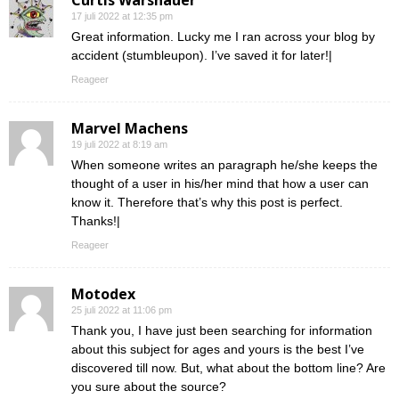
Curtis Warshauer
17 juli 2022 at 12:35 pm
Great information. Lucky me I ran across your blog by
accident (stumbleupon). I’ve saved it for later!|
Reageer
Marvel Machens
19 juli 2022 at 8:19 am
When someone writes an paragraph he/she keeps the
thought of a user in his/her mind that how a user can
know it. Therefore that’s why this post is perfect.
Thanks!|
Reageer
Motodex
25 juli 2022 at 11:06 pm
Thank you, I have just been searching for information
about this subject for ages and yours is the best I’ve
discovered till now. But, what about the bottom line? Are
you sure about the source?