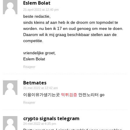
Eslem Bolat
21 april 2022 at 12:40 pm
beste redactie,
sinds kleins af aan heb ik de droom om topmodel te
worden. nu ben ik 17 en oud genoeg om mee te doen.
Daarom wil ik mij graag beschikbaar stellen aan de
competitie.
vriendelijke groet,
Eslem Bolat
Reageer
Betmates
21 mei 2022 at 12:42 am
이용이유가생기는곳
먹튀검증
안전노리터 go
Reageer
crypto signals telegram
24 mei 2022 at 6:35 pm