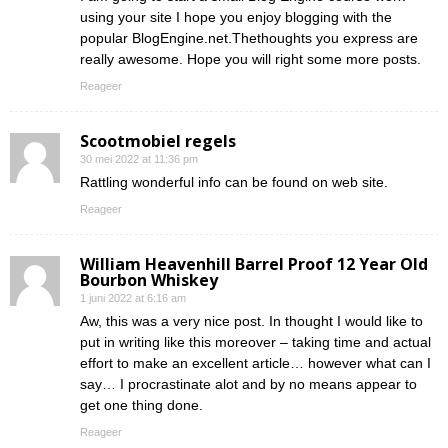
using your site I hope you enjoy blogging with the
popular BlogEngine.net.Thethoughts you express are
really awesome. Hope you will right some more posts.
Reageer
Scootmobiel regels
30 mei 2022 at 11:36 pm
Rattling wonderful info can be found on web site.
Reageer
William Heavenhill Barrel Proof 12 Year Old
Bourbon Whiskey
1 juni 2022 at 6:16 am
Aw, this was a very nice post. In thought I would like to
put in writing like this moreover – taking time and actual
effort to make an excellent article… however what can I
say… I procrastinate alot and by no means appear to
get one thing done.
Reageer