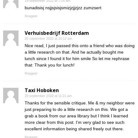
19 september 2022 at 7:14 am
bunadisisj nsjjsjsisjsmizjzjjzjzz zumzsert
Reageer
Verhuisbedrijf Rotterdam
20 september 2022 at 10:12 am
Nice read, I just passed this onto a friend who was doing
a little research on that. And he actually bought me
lunch since I found it for him smile So let me rephrase
that: Thank you for lunch!
Reageer
Taxi Hoboken
29 september 2022 at 11:21 am
Thanks for the sensible critique. Me & my neighbor were
just preparing to do a little research on this. We got a
grab a book from our area library but I think I learned
more clear from this post. I’m very glad to see such
excellent information being shared freely out there.
Reageer