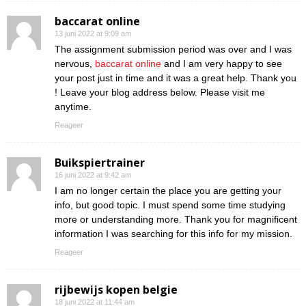
baccarat online
13 juni 2022 at 9:09 am
The assignment submission period was over and I was
nervous,
baccarat online
and I am very happy to see
your post just in time and it was a great help. Thank you
! Leave your blog address below. Please visit me
anytime.
Reageer
Buikspiertrainer
16 juni 2022 at 9:42 am
I am no longer certain the place you are getting your
info, but good topic. I must spend some time studying
more or understanding more. Thank you for magnificent
information I was searching for this info for my mission.
Reageer
rijbewijs kopen belgie
18 juni 2022 at 11:44 am