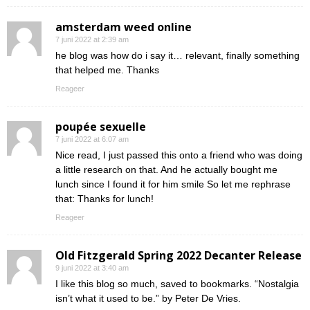
amsterdam weed online
7 juni 2022 at 2:39 am
he blog was how do i say it… relevant, finally something
that helped me. Thanks
Reageer
poupée sexuelle
7 juni 2022 at 6:07 am
Nice read, I just passed this onto a friend who was doing
a little research on that. And he actually bought me
lunch since I found it for him smile So let me rephrase
that: Thanks for lunch!
Reageer
Old Fitzgerald Spring 2022 Decanter Release
9 juni 2022 at 3:40 am
I like this blog so much, saved to bookmarks. “Nostalgia
isn’t what it used to be.” by Peter De Vries.