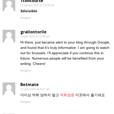
1concourse
12 januari 2022 at 11:28 pm
3divisible
Reageer
graliontorile
8 april 2022 at 12:38 am
Hi there, just became alert to your blog through Google,
and found that it’s truly informative. I am going to watch
out for brussels. I’ll appreciate if you continue this in
future. Numerous people will be benefited from your
writing. Cheers!
Reageer
Betmate
12 april 2022 at 8:27 am
더이상 먹튀 당하지 말고
먹튀검증
이곳에서 즐기세요
Reageer