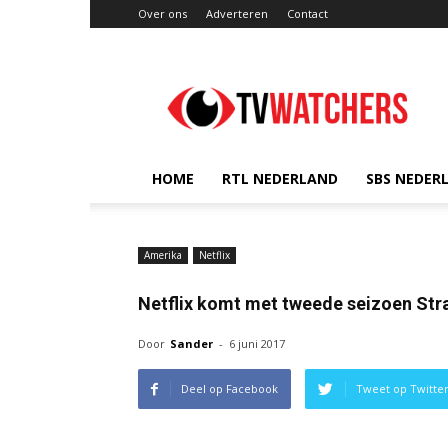
Over ons
Adverteren
Contact
TVwatchers.nl
HOME
RTL NEDERLAND
SBS NEDER
Amerika
Netflix
Netflix komt met tweede seizoen Str
Door
Sander
-
6 juni 2017
Deel op Facebook
Tweet op Twitte