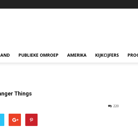
LAND
PUBLIEKE OMROEP
AMERIKA
KIJKCIJFERS
PRO
anger Things
220
r