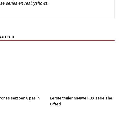
se series en realityshows.
 AUTEUR
ones seizoen 8 pas in
Eerste trailer nieuwe FOX serie The
Gifted