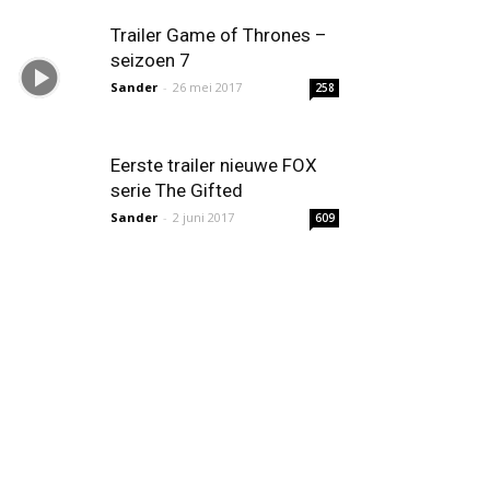
Trailer Game of Thrones –
seizoen 7
Sander
-
26 mei 2017
258
Eerste trailer nieuwe FOX
serie The Gifted
Sander
-
2 juni 2017
609