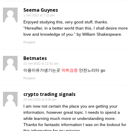
Seema Guynes
1 mei 2022 at 7:22 pm
Enjoyed studying this, very good stuff, thanks.
“Hereafter, in a better world than this, I shall desire more
love and knowledge of you.” by William Shakespeare.
Reageer
Betmates
21 mei 2022 at 12:42 am
이용이유가생기는곳
먹튀검증
안전노리터 go
Reageer
crypto trading signals
24 mei 2022 at 6:00 pm
I am now not certain the place you are getting your
information, however great topic. I needs to spend a
while learning much more or understanding more.
Thanks for fantastic information I was on the lookout for
this information for my mission.