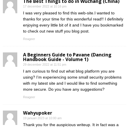
The Best Things to do in Wuchang (China)
17 december 2022 at 10:16 pm
I was very pleased to find this web-site.I wanted to
thanks for your time for this wonderful read!! I definitely
enjoying every little bit of it and I have you bookmarked
to check out new stuff you blog post.
Reageer
A Beginners Guide to Pavane (Dancing
Handbook Guide - Volume 1)
29 december 2022 at 11:51 pm
I am curious to find out what blog platform you are
using? I’m experiencing some small security problems
with my latest site and I would like to find something
more secure. Do you have any suggestions?
Reageer
Wahyupoker
19 januari 2023 at 10:00 am
Thank you for the auspicious writeup. It in fact was a