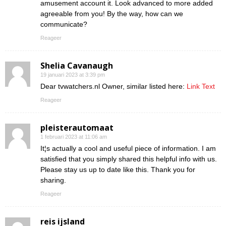
amusement account it. Look advanced to more added
agreeable from you! By the way, how can we
communicate?
Reageer
Shelia Cavanaugh
19 januari 2023 at 3:39 pm
Dear tvwatchers.nl Owner, similar listed here:
Link Text
Reageer
pleisterautomaat
1 februari 2023 at 11:06 am
It¦s actually a cool and useful piece of information. I am
satisfied that you simply shared this helpful info with us.
Please stay us up to date like this. Thank you for
sharing.
Reageer
reis ijsland