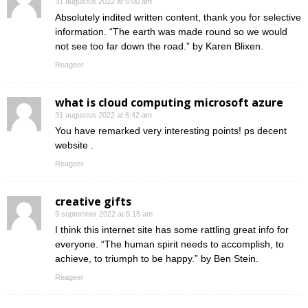
31 augustus 2022 at 6:00 am
Absolutely indited written content, thank you for selective
information. “The earth was made round so we would
not see too far down the road.” by Karen Blixen.
Reageer
what is cloud computing microsoft azure
31 augustus 2022 at 6:42 am
You have remarked very interesting points! ps decent
website .
Reageer
creative gifts
9 september 2022 at 5:15 am
I think this internet site has some rattling great info for
everyone. “The human spirit needs to accomplish, to
achieve, to triumph to be happy.” by Ben Stein.
Reageer