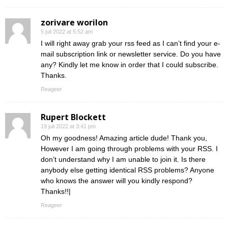
zorivare worilon
5 juli 2022 at 5:52 am
I will right away grab your rss feed as I can’t find your e-
mail subscription link or newsletter service. Do you have
any? Kindly let me know in order that I could subscribe.
Thanks.
Reageer
Rupert Blockett
19 juli 2022 at 3:41 pm
Oh my goodness! Amazing article dude! Thank you,
However I am going through problems with your RSS. I
don’t understand why I am unable to join it. Is there
anybody else getting identical RSS problems? Anyone
who knows the answer will you kindly respond?
Thanks!!|
Reageer