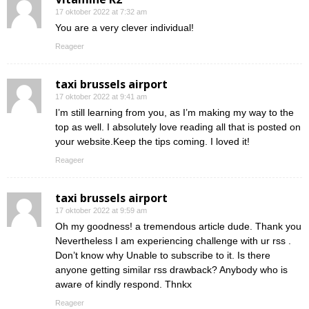
17 oktober 2022 at 7:32 am
You are a very clever individual!
Reageer
taxi brussels airport
17 oktober 2022 at 9:41 am
I’m still learning from you, as I’m making my way to the
top as well. I absolutely love reading all that is posted on
your website.Keep the tips coming. I loved it!
Reageer
taxi brussels airport
17 oktober 2022 at 9:59 am
Oh my goodness! a tremendous article dude. Thank you
Nevertheless I am experiencing challenge with ur rss .
Don’t know why Unable to subscribe to it. Is there
anyone getting similar rss drawback? Anybody who is
aware of kindly respond. Thnkx
Reageer