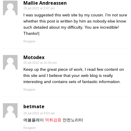
Mallie Andreassen
25 juli 2022 at 2:47 pm
I was suggested this web site by my cousin. I’m not sure
whether this post is written by him as nobody else know
such detailed about my difficulty. You are incredible!
Thanks!|
Reageer
Motodex
25 juli 2022 at 10:36 pm
Keep up the great piece of work, I read few content on
this site and I believe that your web blog is really
interesting and contains sets of fantastic information.
Reageer
betmate
26 juli 2022 at 9:53 am
에볼플레이
먹튀검증
안전노리터
Reageer