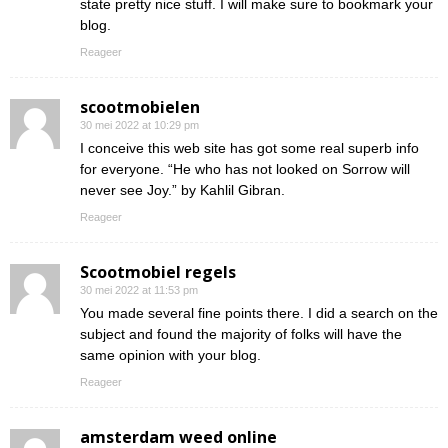
state pretty nice stuff. I will make sure to bookmark your
blog.
Reageer
scootmobielen
30 mei 2022 at 10:29 pm
I conceive this web site has got some real superb info
for everyone. “He who has not looked on Sorrow will
never see Joy.” by Kahlil Gibran.
Reageer
Scootmobiel regels
30 mei 2022 at 11:53 pm
You made several fine points there. I did a search on the
subject and found the majority of folks will have the
same opinion with your blog.
Reageer
amsterdam weed online