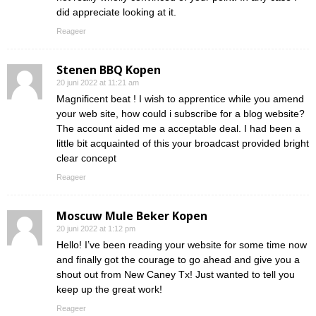
did appreciate looking at it.
Reageer
Stenen BBQ Kopen
20 juni 2022 at 11:21 am
Magnificent beat ! I wish to apprentice while you amend
your web site, how could i subscribe for a blog website?
The account aided me a acceptable deal. I had been a
little bit acquainted of this your broadcast provided bright
clear concept
Reageer
Moscuw Mule Beker Kopen
20 juni 2022 at 1:12 pm
Hello! I’ve been reading your website for some time now
and finally got the courage to go ahead and give you a
shout out from New Caney Tx! Just wanted to tell you
keep up the great work!
Reageer