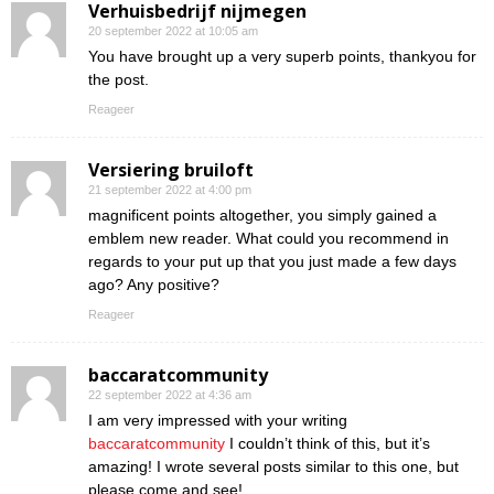
Verhuisbedrijf nijmegen
20 september 2022 at 10:05 am
You have brought up a very superb points, thankyou for
the post.
Reageer
Versiering bruiloft
21 september 2022 at 4:00 pm
magnificent points altogether, you simply gained a
emblem new reader. What could you recommend in
regards to your put up that you just made a few days
ago? Any positive?
Reageer
baccaratcommunity
22 september 2022 at 4:36 am
I am very impressed with your writing
baccaratcommunity
I couldn’t think of this, but it’s
amazing! I wrote several posts similar to this one, but
please come and see!