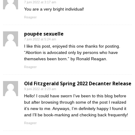
7 juni 2022 at 3:17 am
You are a very bright individual!
Reageer
poupée sexuelle
7 juni 2022 at 5:24 am
I like this post, enjoyed this one thanks for posting.
“Abortion is advocated only by persons who have
themselves been born.” by Ronald Reagan.
Reageer
Old Fitzgerald Spring 2022 Decanter Release
9 juni 2022 at 3:23 am
Hello! I could have sworn I’ve been to this blog before
but after browsing through some of the post I realized
it’s new to me. Anyways, I’m definitely happy I found it
and I’ll be book-marking and checking back frequently!
Reageer