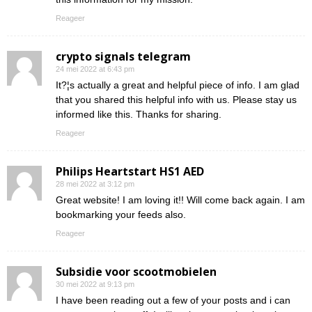
Reageer
crypto signals telegram
24 mei 2022 at 6:43 pm
It?¦s actually a great and helpful piece of info. I am glad
that you shared this helpful info with us. Please stay us
informed like this. Thanks for sharing.
Reageer
Philips Heartstart HS1 AED
28 mei 2022 at 3:12 pm
Great website! I am loving it!! Will come back again. I am
bookmarking your feeds also.
Reageer
Subsidie voor scootmobielen
30 mei 2022 at 9:13 pm
I have been reading out a few of your posts and i can