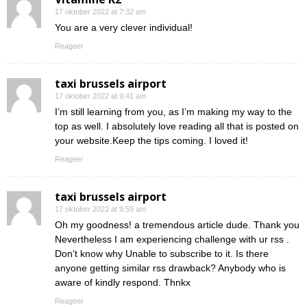
17 oktober 2022 at 7:32 am
You are a very clever individual!
Reageer
taxi brussels airport
17 oktober 2022 at 9:41 am
I’m still learning from you, as I’m making my way to the
top as well. I absolutely love reading all that is posted on
your website.Keep the tips coming. I loved it!
Reageer
taxi brussels airport
17 oktober 2022 at 9:59 am
Oh my goodness! a tremendous article dude. Thank you
Nevertheless I am experiencing challenge with ur rss .
Don’t know why Unable to subscribe to it. Is there
anyone getting similar rss drawback? Anybody who is
aware of kindly respond. Thnkx
Reageer