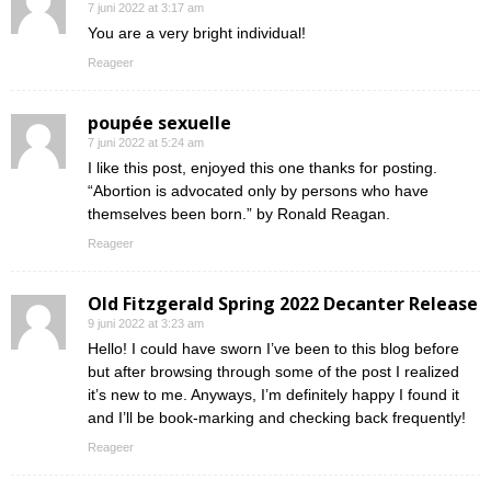
7 juni 2022 at 3:17 am
You are a very bright individual!
Reageer
poupée sexuelle
7 juni 2022 at 5:24 am
I like this post, enjoyed this one thanks for posting.
“Abortion is advocated only by persons who have
themselves been born.” by Ronald Reagan.
Reageer
Old Fitzgerald Spring 2022 Decanter Release
9 juni 2022 at 3:23 am
Hello! I could have sworn I’ve been to this blog before
but after browsing through some of the post I realized
it’s new to me. Anyways, I’m definitely happy I found it
and I’ll be book-marking and checking back frequently!
Reageer