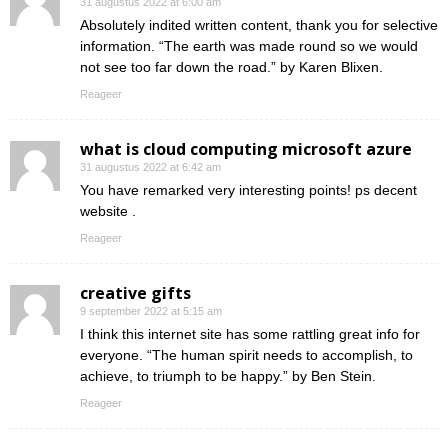
31 augustus 2022 at 6:00 am
Absolutely indited written content, thank you for selective
information. “The earth was made round so we would
not see too far down the road.” by Karen Blixen.
Reageer
what is cloud computing microsoft azure
31 augustus 2022 at 6:42 am
You have remarked very interesting points! ps decent
website .
Reageer
creative gifts
9 september 2022 at 5:15 am
I think this internet site has some rattling great info for
everyone. “The human spirit needs to accomplish, to
achieve, to triumph to be happy.” by Ben Stein.
Reageer