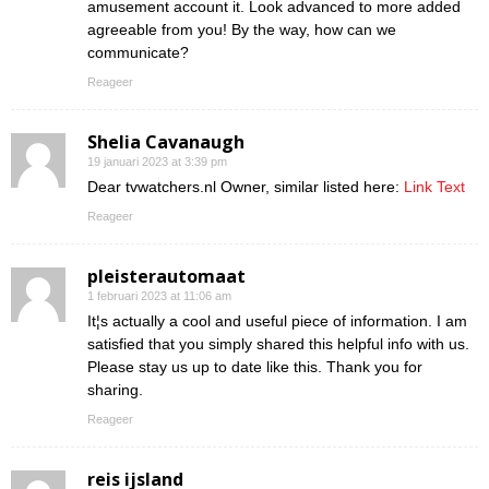
amusement account it. Look advanced to more added
agreeable from you! By the way, how can we
communicate?
Reageer
Shelia Cavanaugh
19 januari 2023 at 3:39 pm
Dear tvwatchers.nl Owner, similar listed here:
Link Text
Reageer
pleisterautomaat
1 februari 2023 at 11:06 am
It¦s actually a cool and useful piece of information. I am
satisfied that you simply shared this helpful info with us.
Please stay us up to date like this. Thank you for
sharing.
Reageer
reis ijsland