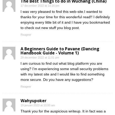
The Best Things to do in Wuchang (China)
17 december 2022 at 10:16 pm
I was very pleased to find this web-site.I wanted to
thanks for your time for this wonderful read!! I definitely
enjoying every little bit of it and I have you bookmarked
to check out new stuff you blog post.
Reageer
A Beginners Guide to Pavane (Dancing
Handbook Guide - Volume 1)
29 december 2022 at 11:51 pm
I am curious to find out what blog platform you are
using? I’m experiencing some small security problems
with my latest site and I would like to find something
more secure. Do you have any suggestions?
Reageer
Wahyupoker
19 januari 2023 at 10:00 am
Thank you for the auspicious writeup. It in fact was a