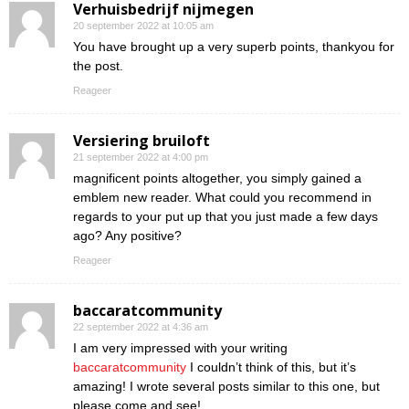
Verhuisbedrijf nijmegen
20 september 2022 at 10:05 am
You have brought up a very superb points, thankyou for
the post.
Reageer
Versiering bruiloft
21 september 2022 at 4:00 pm
magnificent points altogether, you simply gained a
emblem new reader. What could you recommend in
regards to your put up that you just made a few days
ago? Any positive?
Reageer
baccaratcommunity
22 september 2022 at 4:36 am
I am very impressed with your writing
baccaratcommunity
I couldn’t think of this, but it’s
amazing! I wrote several posts similar to this one, but
please come and see!