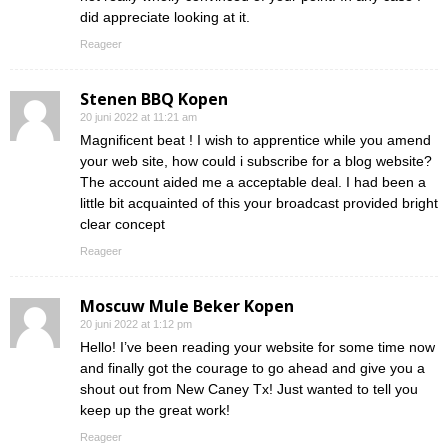
did appreciate looking at it.
Reageer
Stenen BBQ Kopen
20 juni 2022 at 11:21 am
Magnificent beat ! I wish to apprentice while you amend
your web site, how could i subscribe for a blog website?
The account aided me a acceptable deal. I had been a
little bit acquainted of this your broadcast provided bright
clear concept
Reageer
Moscuw Mule Beker Kopen
20 juni 2022 at 1:12 pm
Hello! I’ve been reading your website for some time now
and finally got the courage to go ahead and give you a
shout out from New Caney Tx! Just wanted to tell you
keep up the great work!
Reageer