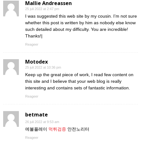
Mallie Andreassen
25 juli 2022 at 2:47 pm
I was suggested this web site by my cousin. I’m not sure
whether this post is written by him as nobody else know
such detailed about my difficulty. You are incredible!
Thanks!|
Reageer
Motodex
25 juli 2022 at 10:36 pm
Keep up the great piece of work, I read few content on
this site and I believe that your web blog is really
interesting and contains sets of fantastic information.
Reageer
betmate
26 juli 2022 at 9:53 am
에볼플레이
먹튀검증
안전노리터
Reageer