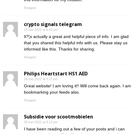
Reageer
crypto signals telegram
24 mei 2022 at 6:43 pm
It?¦s actually a great and helpful piece of info. I am glad
that you shared this helpful info with us. Please stay us
informed like this. Thanks for sharing.
Reageer
Philips Heartstart HS1 AED
28 mei 2022 at 3:12 pm
Great website! I am loving it!! Will come back again. I am
bookmarking your feeds also.
Reageer
Subsidie voor scootmobielen
30 mei 2022 at 9:13 pm
I have been reading out a few of your posts and i can