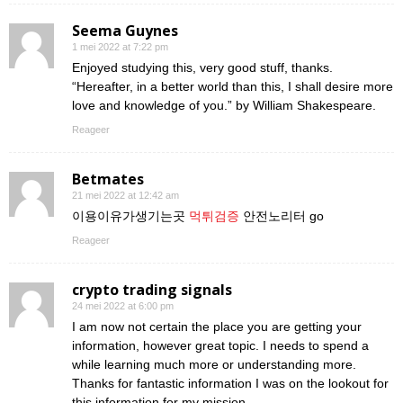
Seema Guynes
1 mei 2022 at 7:22 pm
Enjoyed studying this, very good stuff, thanks.
“Hereafter, in a better world than this, I shall desire more
love and knowledge of you.” by William Shakespeare.
Reageer
Betmates
21 mei 2022 at 12:42 am
이용이유가생기는곳
먹튀검증
안전노리터 go
Reageer
crypto trading signals
24 mei 2022 at 6:00 pm
I am now not certain the place you are getting your
information, however great topic. I needs to spend a
while learning much more or understanding more.
Thanks for fantastic information I was on the lookout for
this information for my mission.