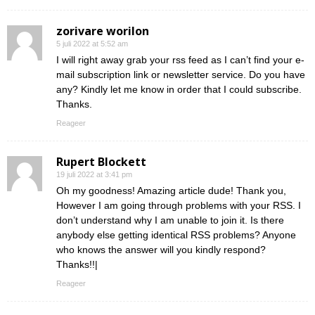
zorivare worilon
5 juli 2022 at 5:52 am
I will right away grab your rss feed as I can’t find your e-
mail subscription link or newsletter service. Do you have
any? Kindly let me know in order that I could subscribe.
Thanks.
Reageer
Rupert Blockett
19 juli 2022 at 3:41 pm
Oh my goodness! Amazing article dude! Thank you,
However I am going through problems with your RSS. I
don’t understand why I am unable to join it. Is there
anybody else getting identical RSS problems? Anyone
who knows the answer will you kindly respond?
Thanks!!|
Reageer