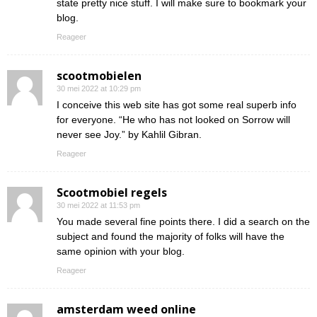
state pretty nice stuff. I will make sure to bookmark your
blog.
Reageer
scootmobielen
30 mei 2022 at 10:29 pm
I conceive this web site has got some real superb info
for everyone. “He who has not looked on Sorrow will
never see Joy.” by Kahlil Gibran.
Reageer
Scootmobiel regels
30 mei 2022 at 11:53 pm
You made several fine points there. I did a search on the
subject and found the majority of folks will have the
same opinion with your blog.
Reageer
amsterdam weed online