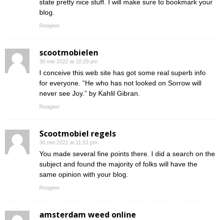
state pretty nice stuff. I will make sure to bookmark your
blog.
Reageer
scootmobielen
30 mei 2022 at 10:29 pm
I conceive this web site has got some real superb info
for everyone. “He who has not looked on Sorrow will
never see Joy.” by Kahlil Gibran.
Reageer
Scootmobiel regels
30 mei 2022 at 11:53 pm
You made several fine points there. I did a search on the
subject and found the majority of folks will have the
same opinion with your blog.
Reageer
amsterdam weed online