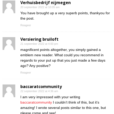
Verhuisbedrijf nijmegen
20 september 2022 at 10:05 am
You have brought up a very superb points, thankyou for
the post.
Reageer
Versiering bruiloft
21 september 2022 at 4:00 pm
magnificent points altogether, you simply gained a
emblem new reader. What could you recommend in
regards to your put up that you just made a few days
ago? Any positive?
Reageer
baccaratcommunity
22 september 2022 at 4:36 am
I am very impressed with your writing
baccaratcommunity
I couldn’t think of this, but it’s
amazing! I wrote several posts similar to this one, but
please come and see!