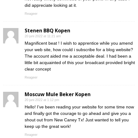
did appreciate looking at it.
Reageer
Stenen BBQ Kopen
20 juni 2022 at 11:21 am
Magnificent beat ! I wish to apprentice while you amend
your web site, how could i subscribe for a blog website?
The account aided me a acceptable deal. I had been a
little bit acquainted of this your broadcast provided bright
clear concept
Reageer
Moscuw Mule Beker Kopen
20 juni 2022 at 1:12 pm
Hello! I’ve been reading your website for some time now
and finally got the courage to go ahead and give you a
shout out from New Caney Tx! Just wanted to tell you
keep up the great work!
Reageer