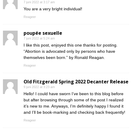
7 juni 2022 at 3:17 am
You are a very bright individual!
Reageer
poupée sexuelle
7 juni 2022 at 5:24 am
I like this post, enjoyed this one thanks for posting.
“Abortion is advocated only by persons who have
themselves been born.” by Ronald Reagan.
Reageer
Old Fitzgerald Spring 2022 Decanter Release
9 juni 2022 at 3:23 am
Hello! I could have sworn I’ve been to this blog before
but after browsing through some of the post I realized
it’s new to me. Anyways, I’m definitely happy I found it
and I’ll be book-marking and checking back frequently!
Reageer