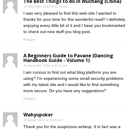
The Best Things to do in Wuchang (China)
17 december 2022 at 10:16 pm
I was very pleased to find this web-site.I wanted to
thanks for your time for this wonderful read!! I definitely
enjoying every little bit of it and I have you bookmarked
to check out new stuff you blog post.
Reageer
A Beginners Guide to Pavane (Dancing
Handbook Guide - Volume 1)
29 december 2022 at 11:51 pm
I am curious to find out what blog platform you are
using? I’m experiencing some small security problems
with my latest site and I would like to find something
more secure. Do you have any suggestions?
Reageer
Wahyupoker
19 januari 2023 at 10:00 am
Thank you for the auspicious writeup. It in fact was a