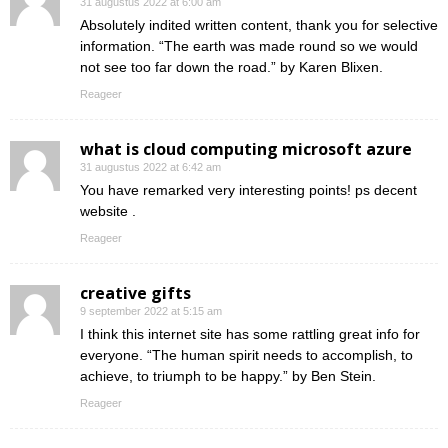
31 augustus 2022 at 6:00 am
Absolutely indited written content, thank you for selective
information. “The earth was made round so we would
not see too far down the road.” by Karen Blixen.
Reageer
what is cloud computing microsoft azure
31 augustus 2022 at 6:42 am
You have remarked very interesting points! ps decent
website .
Reageer
creative gifts
9 september 2022 at 5:15 am
I think this internet site has some rattling great info for
everyone. “The human spirit needs to accomplish, to
achieve, to triumph to be happy.” by Ben Stein.
Reageer