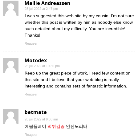
Mallie Andreassen
25 juli 2022 at 2:47 pm
I was suggested this web site by my cousin. I’m not sure
whether this post is written by him as nobody else know
such detailed about my difficulty. You are incredible!
Thanks!|
Reageer
Motodex
25 juli 2022 at 10:36 pm
Keep up the great piece of work, I read few content on
this site and I believe that your web blog is really
interesting and contains sets of fantastic information.
Reageer
betmate
26 juli 2022 at 9:53 am
에볼플레이
먹튀검증
안전노리터
Reageer