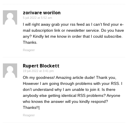
zorivare worilon
5 juli 2022 at 5:52 am
I will right away grab your rss feed as I can’t find your e-
mail subscription link or newsletter service. Do you have
any? Kindly let me know in order that I could subscribe.
Thanks.
Reageer
Rupert Blockett
19 juli 2022 at 3:41 pm
Oh my goodness! Amazing article dude! Thank you,
However I am going through problems with your RSS. I
don’t understand why I am unable to join it. Is there
anybody else getting identical RSS problems? Anyone
who knows the answer will you kindly respond?
Thanks!!|
Reageer