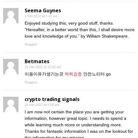
Seema Guynes
1 mei 2022 at 7:22 pm
Enjoyed studying this, very good stuff, thanks.
“Hereafter, in a better world than this, I shall desire more
love and knowledge of you.” by William Shakespeare.
Reageer
Betmates
21 mei 2022 at 12:42 am
이용이유가생기는곳
먹튀검증
안전노리터 go
Reageer
crypto trading signals
24 mei 2022 at 6:00 pm
I am now not certain the place you are getting your
information, however great topic. I needs to spend a
while learning much more or understanding more.
Thanks for fantastic information I was on the lookout for
this information for my mission.