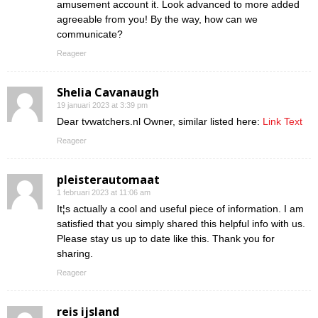
amusement account it. Look advanced to more added
agreeable from you! By the way, how can we
communicate?
Reageer
Shelia Cavanaugh
19 januari 2023 at 3:39 pm
Dear tvwatchers.nl Owner, similar listed here:
Link Text
Reageer
pleisterautomaat
1 februari 2023 at 11:06 am
It¦s actually a cool and useful piece of information. I am
satisfied that you simply shared this helpful info with us.
Please stay us up to date like this. Thank you for
sharing.
Reageer
reis ijsland