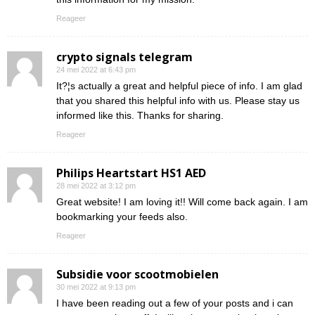
Reageer
crypto signals telegram
24 mei 2022 at 6:43 pm
It?¦s actually a great and helpful piece of info. I am glad
that you shared this helpful info with us. Please stay us
informed like this. Thanks for sharing.
Reageer
Philips Heartstart HS1 AED
28 mei 2022 at 3:12 pm
Great website! I am loving it!! Will come back again. I am
bookmarking your feeds also.
Reageer
Subsidie voor scootmobielen
30 mei 2022 at 9:13 pm
I have been reading out a few of your posts and i can