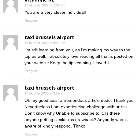
17 oktober 2022 at 7:32 am
You are a very clever individual!
Reageer
taxi brussels airport
17 oktober 2022 at 9:41 am
I’m still learning from you, as I’m making my way to the
top as well. I absolutely love reading all that is posted on
your website.Keep the tips coming. I loved it!
Reageer
taxi brussels airport
17 oktober 2022 at 9:59 am
Oh my goodness! a tremendous article dude. Thank you
Nevertheless I am experiencing challenge with ur rss .
Don’t know why Unable to subscribe to it. Is there
anyone getting similar rss drawback? Anybody who is
aware of kindly respond. Thnkx
Reageer